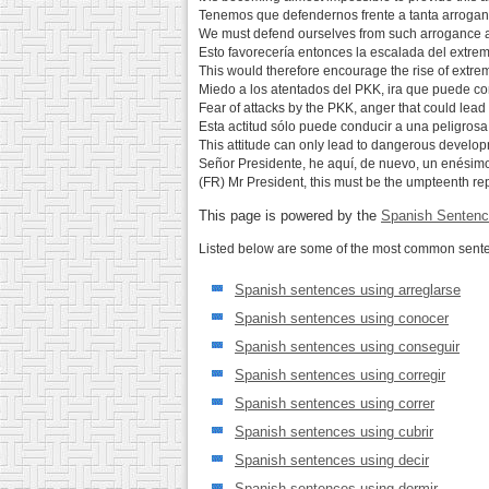
Tenemos que defendernos frente a tanta arroganci
We must defend ourselves from such arrogance and
Esto favorecería entonces la escalada del extre
This would therefore encourage the rise of extr
Miedo a los atentados del PKK, ira que puede con
Fear of attacks by the PKK, anger that could lead 
Esta actitud sólo puede conducir a una peligros
This attitude can only lead to dangerous devel
Señor Presidente, he aquí, de nuevo, un enésim
(FR) Mr President, this must be the umpteenth rep
This page is powered by the
Spanish Sentenc
Listed below are some of the most common senten
Spanish sentences using arreglarse
Spanish sentences using conocer
Spanish sentences using conseguir
Spanish sentences using corregir
Spanish sentences using correr
Spanish sentences using cubrir
Spanish sentences using decir
Spanish sentences using dormir