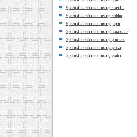
Spanish sentences using escribir
Spanish sentences using hablar
Spanish sentences using jugar
Spanish sentences using necesitar
Spanish sentences using parecer
Spanish sentences using pintar
Spanish sentences using poder