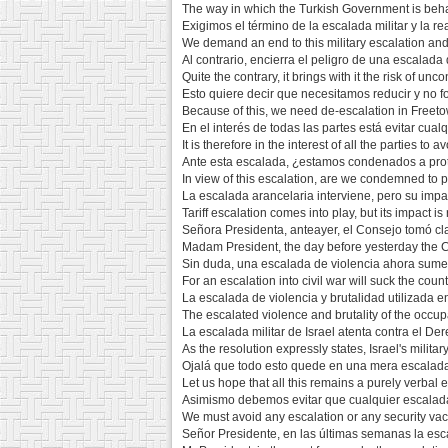
The way in which the Turkish Government is behav
Exigimos el término de la escalada militar y la 
We demand an end to this military escalation and
Al contrario, encierra el peligro de una escalada
Quite the contrary, it brings with it the risk of unc
Esto quiere decir que necesitamos reducir y no 
Because of this, we need de-escalation in Freeto
En el interés de todas las partes está evitar cua
It is therefore in the interest of all the parties t
Ante esta escalada, ¿estamos condenados a prote
In view of this escalation, are we condemned to pr
La escalada arancelaria interviene, pero su imp
Tariff escalation comes into play, but its impact i
Señora Presidenta, anteayer, el Consejo tomó clar
Madam President, the day before yesterday the Coun
Sin duda, una escalada de violencia ahora sumerg
For an escalation into civil war will suck the cou
La escalada de violencia y brutalidad utilizada 
The escalated violence and brutality of the occupa
La escalada militar de Israel atenta contra el D
As the resolution expressly states, Israel's milit
Ojalá que todo esto quede en una mera escalada
Let us hope that all this remains a purely verbal e
Asimismo debemos evitar que cualquier escalada 
We must avoid any escalation or any security vac
Señor Presidente, en las últimas semanas la es