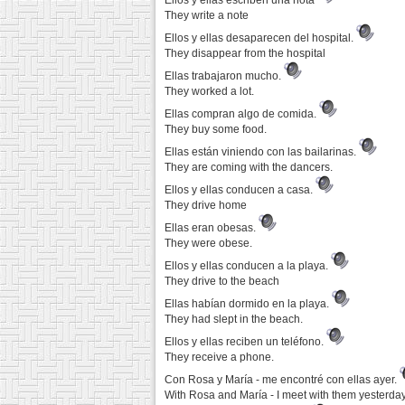
Ellos y ellas escriben una nota
They write a note
Ellos y ellas desaparecen del hospital.
They disappear from the hospital
Ellas trabajaron mucho.
They worked a lot.
Ellas compran algo de comida.
They buy some food.
Ellas están viniendo con las bailarinas.
They are coming with the dancers.
Ellos y ellas conducen a casa.
They drive home
Ellas eran obesas.
They were obese.
Ellos y ellas conducen a la playa.
They drive to the beach
Ellas habían dormido en la playa.
They had slept in the beach.
Ellos y ellas reciben un teléfono.
They receive a phone.
Con Rosa y María - me encontré con ellas ayer.
With Rosa and María - I meet with them yesterday