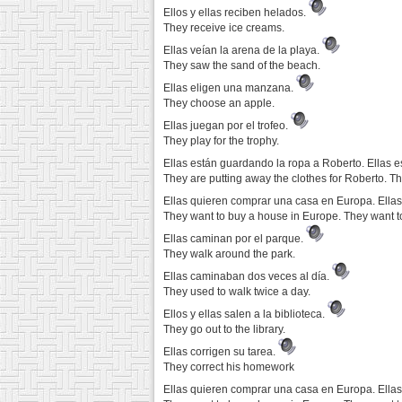
Ellos y ellas reciben helados.
They receive ice creams.
Ellas veían la arena de la playa.
They saw the sand of the beach.
Ellas eligen una manzana.
They choose an apple.
Ellas juegan por el trofeo.
They play for the trophy.
Ellas están guardando la ropa a Roberto. Ellas 
They are putting away the clothes for Roberto. Th
Ellas quieren comprar una casa en Europa. Ellas
They want to buy a house in Europe. They want to 
Ellas caminan por el parque.
They walk around the park.
Ellas caminaban dos veces al día.
They used to walk twice a day.
Ellos y ellas salen a la biblioteca.
They go out to the library.
Ellas corrigen su tarea.
They correct his homework
Ellas quieren comprar una casa en Europa. Ella