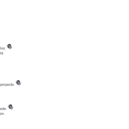
años.
ld.
 proyecto.
tarde.
oon.