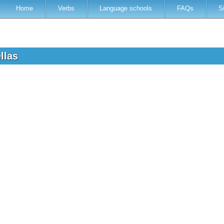
Home
Verbs
Language schools
FAQs
S
ellas