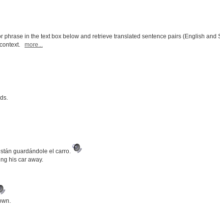
r phrase in the text box below and retrieve translated sentence pairs (English and 
l context.
more...
nds.
están guardándole el carro.
ing his car away.
own.