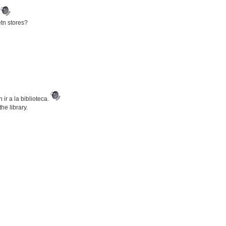
?
tn stores?
ir a la biblioteca.
he library.