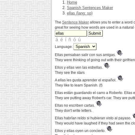
Home
Spanish Sentences Maker
ellas (lang: sp)
The
Sentence Maker
allows you to enter a word o
great for seeing how words are used in a natura
Language:
Ellas pensaban salir con sus amigas.
They were thinking of going out with their girlfrie
Ellos y ellas ven las estrellas.
They see the stars
A ellas les gusta aprender el español.
They like to learn Spanish. (f)
Ellas están guardando el carro a Roberto. Ellas 
They are putting away Robert's car. They are putt
Ellas no escriben cartas.
They don't write letters.
Ellas habrían reído si hubieran visto al payaso.
They would have laughed if they had seen the cl
Ellos y ellas oyen un concierto.