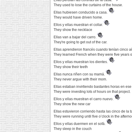
Ellas perdían las cortinas de la casa.
They used to lose the curtains of the house.
Ellas hubiesen conducido a casa.
They would have driven home.
Ellos y ellas muestran el collar.
They show the necklace
Ellas van a bajar del carro.
They're going to get out of the car.
Ellas aprendieron francés cuando tenían cinco 
They learned French when they were five years o
Ellos y ellas muestran los dientes.
They show their teeth
Ellas nunca riñen con su mamá.
They never argue with their mom.
Ellas estaban invirtiendo bastantes horas en ese
They were investing lots of hours on that project.
Ellos y ellas muestran el carro nuevo.
They show the new car
Ellas estuvieron corriendo hasta las cinco de la 
They were running until five o’clock in the aftern
Ellos y ellas duermen en el sofá.
They sleep in the couch