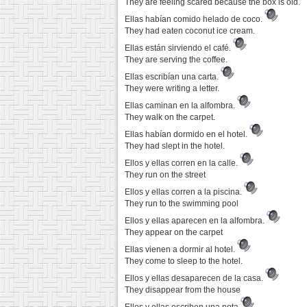
They are feeling scared because the box is old.
Ellas habían comido helado de coco.
They had eaten coconut ice cream.
Ellas están sirviendo el café.
They are serving the coffee.
Ellas escribían una carta.
They were writing a letter.
Ellas caminan en la alfombra.
They walk on the carpet.
Ellas habían dormido en el hotel.
They had slept in the hotel.
Ellos y ellas corren en la calle.
They run on the street
Ellos y ellas corren a la piscina.
They run to the swimming pool
Ellos y ellas aparecen en la alfombra.
They appear on the carpet
Ellas vienen a dormir al hotel.
They come to sleep to the hotel.
Ellos y ellas desaparecen de la casa.
They disappear from the house