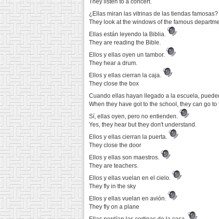
They listen to a concert.
¿Ellas miran las vitrinas de las tiendas famosas
They look at the windows of the famous departme
Ellas están leyendo la Biblia.
They are reading the Bible.
Ellos y ellas oyen un tambor.
They hear a drum.
Ellos y ellas cierran la caja.
They close the box
Cuando ellas hayan llegado a la escuela, pueden 
When they have got to the school, they can go to t
Sí, ellas oyen, pero no entienden.
Yes, they hear but they don't understand.
Ellos y ellas cierran la puerta.
They close the door
Ellos y ellas son maestros.
They are teachers.
Ellos y ellas vuelan en el cielo.
They fly in the sky
Ellos y ellas vuelan en avión.
They fly on a plane