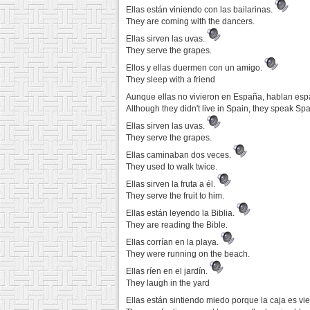
Ellas están viniendo con las bailarinas.
They are coming with the dancers.
Ellas sirven las uvas.
They serve the grapes.
Ellos y ellas duermen con un amigo.
They sleep with a friend
Aunque ellas no vivieron en España, hablan esp
Although they didn't live in Spain, they speak Sp
Ellas sirven las uvas.
They serve the grapes.
Ellas caminaban dos veces.
They used to walk twice.
Ellas sirven la fruta a él.
They serve the fruit to him.
Ellas están leyendo la Biblia.
They are reading the Bible.
Ellas corrían en la playa.
They were running on the beach.
Ellas ríen en el jardín.
They laugh in the yard
Ellas están sintiendo miedo porque la caja es vie