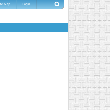
ite Map
Login