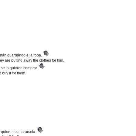
están guardándole la ropa.
ey are putting away the clothes for him.
 se la quieren comprar.
buy it for them.
s quieren comprársela.