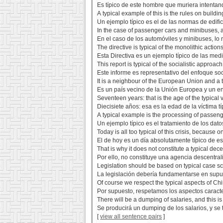
Es típico de este hombre que muriera intentan
A typical example of this is the rules on buildi
Un ejemplo típico es el de las normas de edifi
In the case of passenger cars and minibuses, a f
En el caso de los automóviles y minibuses, lo 
The directive is typical of the monolithic actions
Esta Directiva es un ejemplo típico de las me
This report is typical of the socialistic approac
Este informe es representativo del enfoque soc
It is a neighbour of the European Union and a 
Es un país vecino de la Unión Europea y un ene
Seventeen years: that is the age of the typical v
Diecisiete años: esa es la edad de la víctima tí
A typical example is the processing of passeng
Un ejemplo típico es el tratamiento de los dat
Today is all too typical of this crisis, becaus
El de hoy es un día absolutamente típico de es
That is why it does not constitute a typical de
Por ello, no constituye una agencia descentrali
Legislation should be based on typical case s
La legislación debería fundamentarse en supue
Of course we respect the typical aspects of Chi
Por supuesto, respetamos los aspectos caracterí
There will be a dumping of salaries, and this is 
Se producirá un dumping de los salarios, y se 
[
view all sentence pairs
]