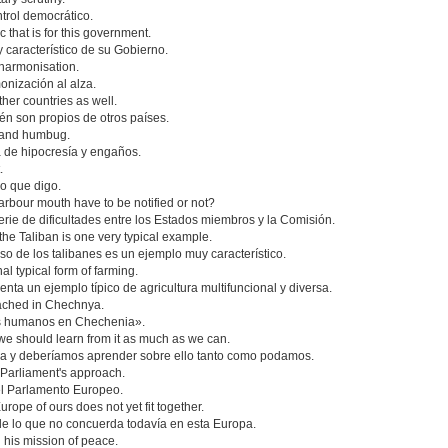
ntrol democrático.
c that is for this government.
 característico de su Gobierno.
 harmonisation.
onización al alza.
her countries as well.
n son propios de otros países.
sy and humbug.
na de hipocresía y engaños.
.
o que digo.
arbour mouth have to be notified or not?
rie de dificultades entre los Estados miembros y la Comisión.
the Taliban is one very typical example.
so de los talibanes es un ejemplo muy característico.
al typical form of farming.
nta un ejemplo típico de agricultura multifuncional y diversa.
eached in Chechnya.
hos humanos en Chechenia».
 we should learn from it as much as we can.
ica y deberíamos aprender sobre ello tanto como podamos.
 Parliament's approach.
el Parlamento Europeo.
urope of ours does not yet fit together.
de lo que no concuerda todavía en esta Europa.
fil his mission of peace.