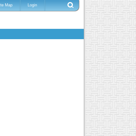
ite Map
Login