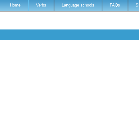
Home
Verbs
Language schools
FAQs
S