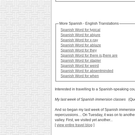
More Spanish - English Translations
Spanish Word for typical
Spanish Word for abjure
Spanish Word for x-ray
Spanish Word for ablaze
Spanish Word for they
Spanish Word for there is,there are
Spanish Word for stapler
Spanish Word for weird
Spanish Word for absentminded
Spanish Word for when
Interested in travelling to a Spanish-speaking co
My last week of Spanish immersion classes
(Que
And so began my last week of Spanish immersion cl
repercussions.... On Tuesday, it was on to another 
valley. First, we visited yet another...
[
view entire travel blog
]