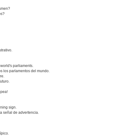
essmen?
os?
trativo.
.
he world's parliaments.
os los parlamentos del mundo.
ure.
uturo.
opea!
rning sign.
a señal de advertencia.
ípico.