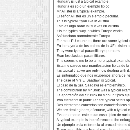
Hungary is just a typical example.
Hungría es solo un ejemplo típico.
Mr Allister is a typical example.
El señor Allister es un ejemplo peculiar.
This is typical if you live in Austria.
Esto es algo habitual si vives en Austria.
It is the typical way in which Europe works.
Así funciona normalmente Europa.
For most EU countries, there are some typical 
En la mayoría de los países de la UE existen a
They were typical paramilitary operators.
Eran los clásicos paramilitares.
This seems to me to be a more typical example
Esta me parece una manifestación típica de l
It is typical that we are only now dealing with it.
Es sintomático que nos ocupemos ahora del t
The case of Mrs El Saadawi is typical.
El caso de la Sra. Saadawi es emblemático.
The contribution by Mr Brok was a typical examp
La aportación del Sr. Brok ha sido un típico ej
Two elements in particular are typical of this op
Dos elementos concretos son característicos d
We are dealing here, of course, with a typical 
Evidentemente, este es un caso típico de racio
A typical example is the reference to the enla
Un ejemplo es la referencia al procedimiento 
To my mind, this is a typical case for parliament