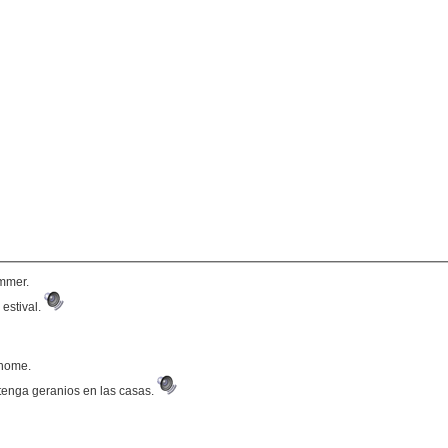
ummer.
 estival.
 home.
tenga geranios en las casas.