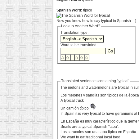
Spanish Word:
típico
Now you know how to say typical in Spanish. :-)
Lookup Another Word?
Translation type:
Word to be translated:
Translated sentences containing 'typical'
The melons and watermelons are typical in s
Los melones y sandías son típicos de la época
A typical truck
Un camión típico
In Spain it is very typical to have geraniums at
En España es muy característico que la gente 
Snails are a typical Spanish "tapa".
Los caracoles son una tapa típica en España.
We want to eat traditional local food.