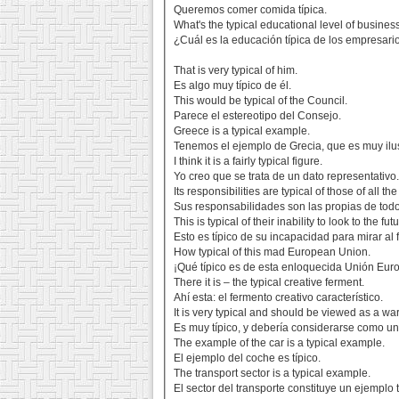
Queremos comer comida típica.
What's the typical educational level of busin
¿Cuál es la educación típica de los empresari
That is very typical of him.
Es algo muy típico de él.
This would be typical of the Council.
Parece el estereotipo del Consejo.
Greece is a typical example.
Tenemos el ejemplo de Grecia, que es muy ilus
I think it is a fairly typical figure.
Yo creo que se trata de un dato representativo
Its responsibilities are typical of those of all t
Sus responsabilidades son las propias de tod
This is typical of their inability to look to the fut
Esto es típico de su incapacidad para mirar al f
How typical of this mad European Union.
¡Qué típico es de esta enloquecida Unión Eur
There it is – the typical creative ferment.
Ahí esta: el fermento creativo característico.
It is very typical and should be viewed as a wa
Es muy típico, y debería considerarse como un
The example of the car is a typical example.
El ejemplo del coche es típico.
The transport sector is a typical example.
El sector del transporte constituye un ejemplo t