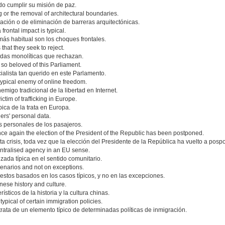
do cumplir su misión de paz.
ng or the removal of architectural boundaries.
cación o de eliminación de barreras arquitectónicas.
rontal impact is typical.
más habitual son los choques frontales.
 that they seek to reject.
didas monolíticas que rechazan.
h so beloved of this Parliament.
ialista tan querido en este Parlamento.
typical enemy of online freedom.
migo tradicional de la libertad en Internet.
ictim of trafficking in Europe.
pica de la trata en Europa.
ers' personal data.
os personales de los pasajeros.
e once again the election of the President of the Republic has been postponed.
ta crisis, toda vez que la elección del Presidente de la República ha vuelto a posp
centralised agency in an EU sense.
zada típica en el sentido comunitario.
cenarios and not on exceptions.
stos basados en los casos típicos, y no en las excepciones.
nese history and culture.
sticos de la historia y la cultura chinas.
typical of certain immigration policies.
trata de un elemento típico de determinadas políticas de inmigración.