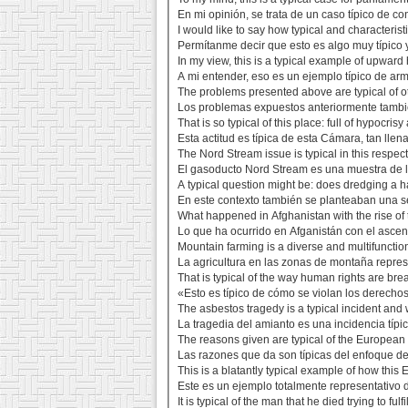
En mi opinión, se trata de un caso típico de co
I would like to say how typical and characteristi
Permítanme decir que esto es algo muy típico y
In my view, this is a typical example of upward
A mi entender, eso es un ejemplo típico de arm
The problems presented above are typical of ot
Los problemas expuestos anteriormente tambié
That is so typical of this place: full of hypocri
Esta actitud es típica de esta Cámara, tan lle
The Nord Stream issue is typical in this respect
El gasoducto Nord Stream es una muestra de l
A typical question might be: does dredging a h
En este contexto también se planteaban una se
What happened in Afghanistan with the rise of 
Lo que ha ocurrido en Afganistán con el ascen
Mountain farming is a diverse and multifunction
La agricultura en las zonas de montaña represe
That is typical of the way human rights are br
«Esto es típico de cómo se violan los derec
The asbestos tragedy is a typical incident and
La tragedia del amianto es una incidencia típ
The reasons given are typical of the European
Las razones que da son típicas del enfoque d
This is a blatantly typical example of how this E
Este es un ejemplo totalmente representativo 
It is typical of the man that he died trying to ful