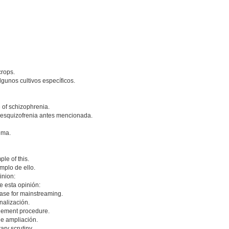
crops.
lgunos cultivos específicos.
 of schizophrenia.
a esquizofrenia antes mencionada.
ema.
le of this.
emplo de ello.
inion:
e esta opinión:
case for mainstreaming.
nalización.
rgement procedure.
de ampliación.
ary scrutiny.