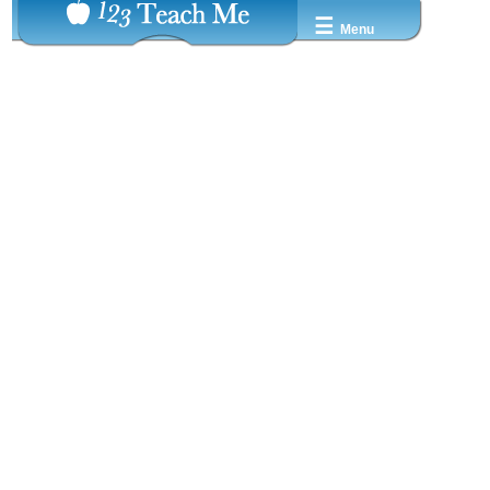
☰
Menu