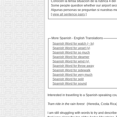
Conocen la tensa situación de la rúbrica 4 del
Some people question whether our airport secur
Algunas personas se preguntan si nuestras m
[
view all sentence pairs
]
More Spanish - English Translations
Spanish Word for watch (~ tv)
Spanish Word for upset (v)
Spanish Word for so much
Spanish Word for steamer
Spanish Word for wind (v)
Spanish Word for throw away
Spanish Word for sidewalk
Spanish Word for very much
Spanish Word for split
Spanish Word for sound
Interested in travelling to a Spanish-speaking co
Tram ride in the rain forest
(Heredia, Costa Rica
I am still struggling with words to try and describ