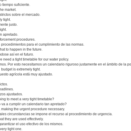
 tiempo suficiente.
the market.
strictos sobre el mercado.
y tight.
ente justo.
ight.
n apretado.
enforcement procedures.
s procedimientos para el cumplimiento de las normas.
that to happen in the future.
dose así en el futuro.
need a tight timetable for our water policy.
. Por esto necesitamos un calendario riguroso justamente en el ámbito de la pol
 budget is extremely tight.
esto agrícola está muy ajustado.
ctos.
deadlines.
azos ajustados.
ng to meet a very tight timetable?
 va a cumplir un calendario tan apretado?
t, making the urgent procedure necessary.
 tales circunstancias se impone el recurso al procedimiento de urgencia.
t they are used effectively.
rantizar el uso efectivo de los mismos.
very tight one.