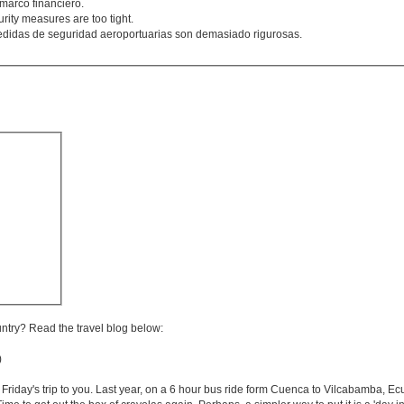
 marco financiero.
ity measures are too tight.
edidas de seguridad aeroportuarias son demasiado rigurosas.
untry? Read the travel blog below:
)
e Friday's trip to you. Last year, on a 6 hour bus ride form Cuenca to Vilcabamba, Ecu