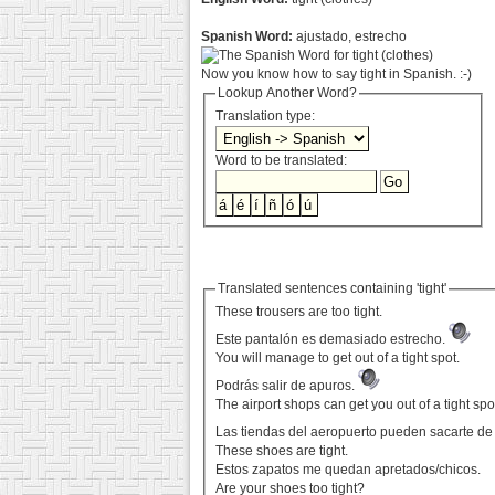
Spanish Word:
ajustado, estrecho
Now you know how to say tight in Spanish. :-)
Lookup Another Word?
Translation type:
Word to be translated:
Translated sentences containing 'tight'
These trousers are too tight.
Este pantalón es demasiado estrecho.
You will manage to get out of a tight spot.
Podrás salir de apuros.
The airport shops can get you out of a tight spo
Las tiendas del aeropuerto pueden sacarte d
These shoes are tight.
Estos zapatos me quedan apretados/chicos.
Are your shoes too tight?