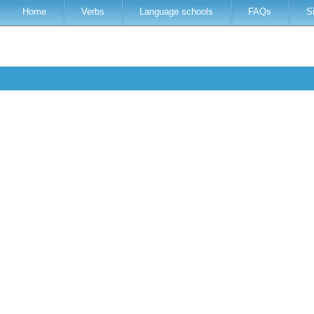
Home
Verbs
Language schools
FAQs
S