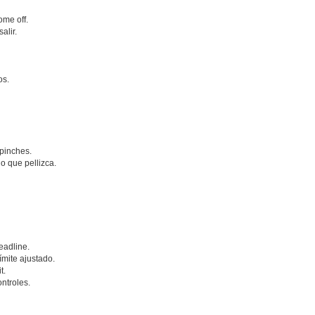
ome off.
alir.
os.
 pinches.
o que pellizca.
eadline.
mite ajustado.
t.
ontroles.