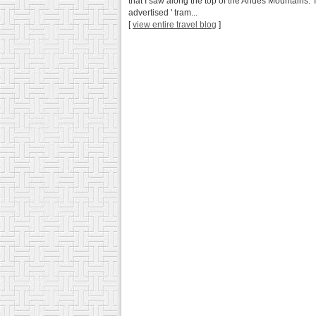
that I saw along the top of the Andes Mountains. T
advertised ' tram...
[
view entire travel blog
]