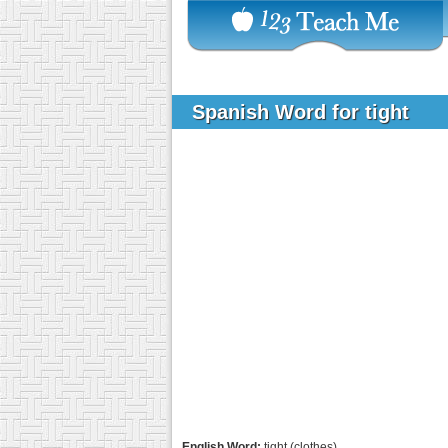
Spanish Word for tight
English Word:
tight (clothes)