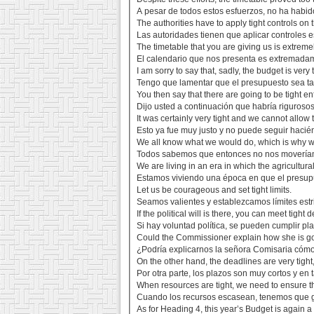
A pesar de todos estos esfuerzos, no ha habido
The authorities have to apply tight controls on 
Las autoridades tienen que aplicar controles e
The timetable that you are giving us is extremel
El calendario que nos presenta es extremadam
I am sorry to say that, sadly, the budget is very t
Tengo que lamentar que el presupuesto sea ta
You then say that there are going to be tight 
Dijo usted a continuación que habría riguroso
It was certainly very tight and we cannot allow 
Esto ya fue muy justo y no puede seguir hacién
We all know what we would do, which is why we 
Todos sabemos que entonces no nos moveríamos
We are living in an era in which the agricultural
Estamos viviendo una época en que el presupu
Let us be courageous and set tight limits.
Seamos valientes y establezcamos límites estri
If the political will is there, you can meet tight 
Si hay voluntad política, se pueden cumplir pl
Could the Commissioner explain how she is goi
¿Podría explicarnos la señora Comisaria cómo
On the other hand, the deadlines are very tigh
Por otra parte, los plazos son muy cortos y en
When resources are tight, we need to ensure tha
Cuando los recursos escasean, tenemos que ga
As for Heading 4, this year’s Budget is again a 