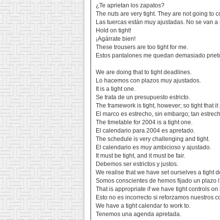
¿Te aprietan los zapatos?
The nuts are very tight. They are not going to c
Las tuercas están muy ajustadas. No se van a s
Hold on tight!
¡Agárrate bien!
These trousers are too tight for me.
Estos pantalones me quedan demasiado priet
We are doing that to tight deadlines.
Lo hacemos con plazos muy ajustados.
It is a tight one.
Se trata de un presupuesto estricto.
The framework is tight, however; so tight that it
El marco es estrecho, sin embargo; tan estrech
The timetable for 2004 is a tight one.
El calendario para 2004 es apretado.
The schedule is very challenging and tight.
El calendario es muy ambicioso y ajustado.
It must be tight, and it must be fair.
Debemos ser estrictos y justos.
We realise that we have set ourselves a tight d
Somos conscientes de hemos fijado un plazo lí
That is appropriate if we have tight controls on i
Esto no es incorrecto si reforzamos nuestros c
We have a tight calendar to work to.
Tenemos una agenda apretada.