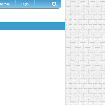
ite Map
Login