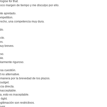
logise for that.
 poco margen de tiempo y me disculpo por ello.
nte apretado.
ompetition.
trecho, una competencia muy dura.
ado.
cto.
es.
muy breves.
aso.
ble.
ularmente riguroso.
sa cuestión.
t no alternative.
 manera por la brevedad de los plazos.
 budget.
ia directa.
 unacceptable.
a, esto es inaceptable.
 tight.
gitimación son restrictivos.
ight.