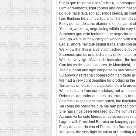
Por lo que respecta a la rúbrica 4, el presupu
Firm agreements, tight control and coordinatio
Lo que hace falta son acuerdos serios, un cont
I am thinking here, in particular, of the tight d
Estoy pensando concretamente en los apretado
You are, we know, negotiating within the very
Sabemos que está teniendo que negociar dentr
Though we must now carry on working with a ti
Eso sí, ahora hay que seguir trabajando con u
We know that this is a very tight schedule, but 
Sabemos que es una fecha muy próxima, pero 
With the very tight Maastricht indicators, the i
Con los estrictos indicadores de Maastricht, l
Their support and tight cooperation has brought
Su apoyo y estrecha cooperación han dado gr
We had a very tight deadline for producing the
Teníamos un plazo muy ajustado para la presen
We must learn from our mistakes, but we must ke
Debemos aprender de nuestros errores y debem
As previous speakers have noted, the timetable 
Tal como los oradores que me han precedido 
She has since been released, but the tight res
Aunque ya ha sido liberada, las severas restri
I agree with President Barroso on keeping spen
Estoy de acuerdo con el Presidente Barroso en
You know the very tight situation of Heading 4 