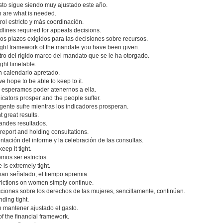
esto sigue siendo muy ajustado este año.
n are what is needed.
rol estricto y más coordinación.
eadlines required for appeals decisions.
s plazos exigidos para las decisiones sobre recursos.
 tight framework of the mandate you have been given.
o del rígido marco del mandato que se le ha otorgado.
ght timetable.
n calendario apretado.
we hope to be able to keep to it.
esperamos poder atenernos a ella.
ndicators prosper and the people suffer.
a gente sufre mientras los indicadores prosperan.
 great results.
andes resultados.
 report and holding consultations.
tación del informe y la celebración de las consultas.
ep it tight.
os ser estrictos.
is extremely tight.
han señalado, el tiempo apremia.
trictions on women simply continue.
cciones sobre los derechos de las mujeres, sencillamente, continúan.
ding tight.
 mantener ajustado el gasto.
of the financial framework.