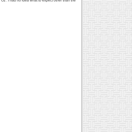
n Oz'. I had no idea what to expect other than the