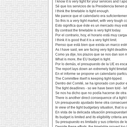
I know it is very tight for your services and I apo
Sé que los servicios de la Presidencia tienen
I think the timetable is tight enough.
Me parece que el calendario era suficienteme
So this is a very tight market, with very tough c
Esto significa que éste es un mercado muy es
By contrast the timetable is very tight today.
Por el contrario, hoy, el horario está muy carg
I think it is good that it is a very tight limit.
Pienso que está bien que exista un marco estri
As I have said, we are facing very tight deadlin
Como ya dije, los plazos que se nos dan son 
What is more, the EU budget is tight.
Por lo demás, el presupuesto de la UE es esc
The report lays down an extremely tight timeta
En el informe se propone un calendario partic
The Committee itself is keeping tight-lipped.
Dentro del Comité, se ha ignorado con pudor e
The tight deadlines - so we have been told - lef
Se nos ha dicho que no podía hacerse de otra
There is another direct consequence of a tight
Un presupuesto ajustado tiene otra consecuenc
In view of the tight budgetary situation, that is
En vista de la delicada situación presupuestari
Its budget is limited and its eligibility criteria are
Su presupuesto es limitado y sus criterios de le
Despite these efforts, the timetable proved too t