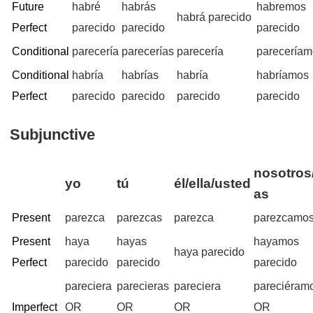
Future
habré
habrás
habremos
habrá parecido
Perfect
parecido
parecido
parecido
Conditional
parecería
parecerías
parecería
parecería
Conditional
habría
habrías
habría
habríamos
Perfect
parecido
parecido
parecido
parecido
Subjunctive
nosotros/
yo
tú
él/ella/usted
as
Present
parezca
parezcas
parezca
parezcamo
Present
haya
hayas
hayamos
haya parecido
Perfect
parecido
parecido
parecido
pareciera
parecieras
pareciera
pareciéram
Imperfect
OR
OR
OR
OR