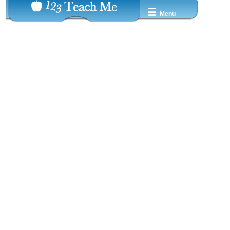
☰
Menu