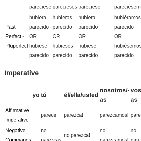
pareciese
parecieses
pareciese
pareciésem
hubiera
hubieras
hubiera
hubiéramos
Past
parecido
parecido
parecido
parecido
Perfect -
OR
OR
OR
OR
Pluperfect
hubiese
hubieses
hubiese
hubiésemo
parecido
parecido
parecido
parecido
Imperative
nosotros/-
vos
yo
tú
él/ella/usted
as
as
Affirmative
parece!
parezca!
parezcamos!
pare
Imperative
Negative
no
no
no
no parezca!
Commands
parezcas!
parezcamos!
pare