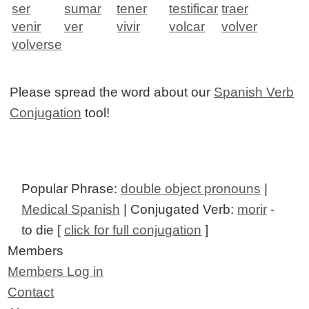
ser
sumar
tener
testificar
traer
venir
ver
vivir
volcar
volver
volverse
Please spread the word about our
Spanish Verb
Conjugation
tool!
Popular Phrase:
double object pronouns
|
Medical Spanish
| Conjugated Verb:
morir
-
to die [
click for full conjugation
]
Members
Members Log in
Contact