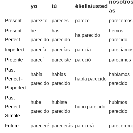
nosotros
yo
tú
él/ella/usted
as
Present
parezco
pareces
parece
parecemos
Present
he
has
hemos
ha parecido
Perfect
parecido
parecido
parecido
Imperfect
parecía
parecías
parecía
parecíamo
Preterite
parecí
pareciste
pareció
parecimos
Past
había
habías
habíamos
Perfect -
había parecido
parecido
parecido
parecido
Pluperfect
Past
hube
hubiste
hubimos
Perfect
hubo parecido
parecido
parecido
parecido
Simple
Future
pareceré
parecerás
parecerá
parecerem