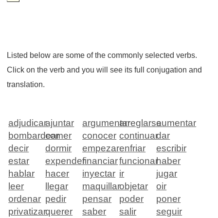
Listed below are some of the commonly selected verbs.
Click on the verb and you will see its full conjugation and
translation.
adjudicar
ajuntar
argumentar
arreglarse
aumentar
bombardear
comer
conocer
continuar
dar
decir
dormir
empezar
enfriar
escribir
estar
expender
financiar
funcionar
haber
hablar
hacer
inyectar
ir
jugar
leer
llegar
maquillar
objetar
oir
ordenar
pedir
pensar
poder
poner
privatizar
querer
saber
salir
seguir