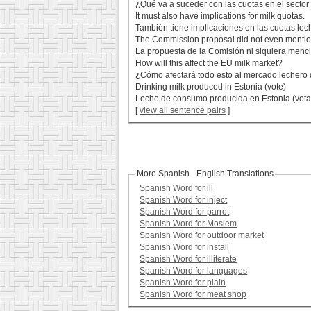
¿Qué va a suceder con las cuotas en el sector
It must also have implications for milk quotas.
También tiene implicaciones en las cuotas lec
The Commission proposal did not even mentio
La propuesta de la Comisión ni siquiera menci
How will this affect the EU milk market?
¿Cómo afectará todo esto al mercado lechero
Drinking milk produced in Estonia (vote)
Leche de consumo producida en Estonia (vota
[
view all sentence pairs
]
More Spanish - English Translations
Spanish Word for ill
Spanish Word for inject
Spanish Word for parrot
Spanish Word for Moslem
Spanish Word for outdoor market
Spanish Word for install
Spanish Word for illiterate
Spanish Word for languages
Spanish Word for plain
Spanish Word for meat shop