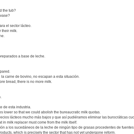
nd the tub?
envase?
ra el sector lácteo.
their milk.
he.
 preparados a base de leche.
spared.
 la carne de bovino, no escapan a esta situación.
ore bread, there is no more milk.
.
e de esta industria.
ces lower so that we could abolish the bureaucratic milk quotas.
recios lácteos mucho más bajos y que así pudiéramos eliminar las burocráticas cuo
fat in milk replacer must come from the milk itself.
ión a los sucedáneos de la leche de ningún tipo de grasas procedentes de fuentes d
 products, which is precisely the sector that has not yet undergone reform.