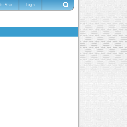
ite Map
Login