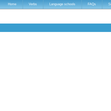
Home
Verbs
Language schools
FAQs
S