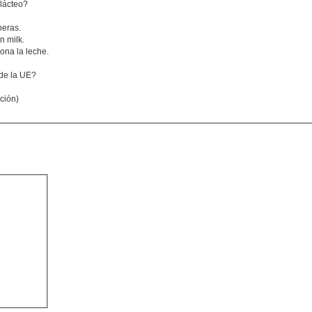
 lácteo?
heras.
n milk.
ona la leche.
 de la UE?
ción)