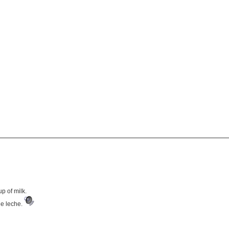
p of milk.
de leche.