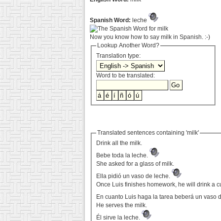
Spanish Word:
leche
Now you know how to say milk in Spanish. :-)
Lookup Another Word?
Translation type:
Word to be translated:
Translated sentences containing 'milk'
Drink all the milk.
Bebe toda la leche.
She asked for a glass of milk.
Ella pidió un vaso de leche.
Once Luis finishes homework, he will drink a cu
En cuanto Luis haga la tarea beberá un vaso 
He serves the milk.
Él sirve la leche.