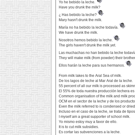
Yo he bebido la leche.
Have you drunk the milk?
¿ Has bebido la leche?
Mary hasn't drunk the milk.
María no ha bebido la leche todavía.
We have drunk the milk.
Nosotros hemos bebido la leche.
The girls haven't drunk the milk yet.
Las muchachas no han bebido la leche todaví
They will make milk (from powder) their brother
Ellos harán la leche para sus hermanos.
From milk lakes to the Aral Sea of milk.
De los lagos de leche al Mar Aral de la leche.
55 percent of all our milk is processed as skim
El 55% de toda nuestra producción lechera es
Common organisation of the milk and milk prod
OCM en el sector de la leche y de los product
Even the milk referred to is condensed or dried
Incluso en el caso de la leche, se trata de tip
I myself am a great supporter of school milk.
Yo mismo estoy muy a favor de ello.
It is to cut milk subsidies.
Es cortar las subvenciones a la leche.