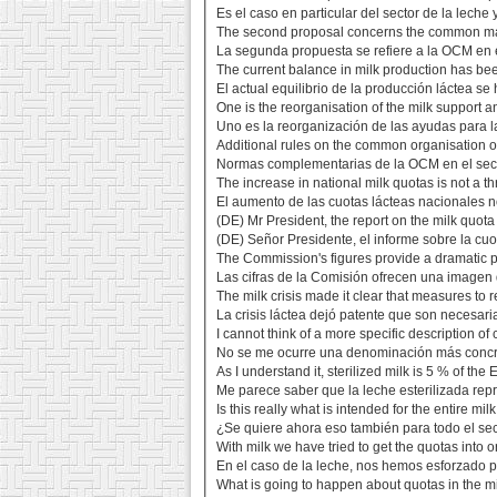
Es el caso en particular del sector de la lech
The second proposal concerns the common marke
La segunda propuesta se refiere a la OCM en el
The current balance in milk production has be
El actual equilibrio de la producción láctea se
One is the reorganisation of the milk support a
Uno es la reorganización de las ayudas para la
Additional rules on the common organisation of
Normas complementarias de la OCM en el sector
The increase in national milk quotas is not a thr
El aumento de las cuotas lácteas nacionales n
(DE) Mr President, the report on the milk quota
(DE) Señor Presidente, el informe sobre la cu
The Commission's figures provide a dramatic pict
Las cifras de la Comisión ofrecen una imagen d
The milk crisis made it clear that measures to r
La crisis láctea dejó patente que son necesari
I cannot think of a more specific description of 
No se me ocurre una denominación más concret
As I understand it, sterilized milk is 5 % of th
Me parece saber que la leche esterilizada rep
Is this really what is intended for the entire mil
¿Se quiere ahora eso también para todo el sec
With milk we have tried to get the quotas into o
En el caso de la leche, nos hemos esforzado 
What is going to happen about quotas in the mi