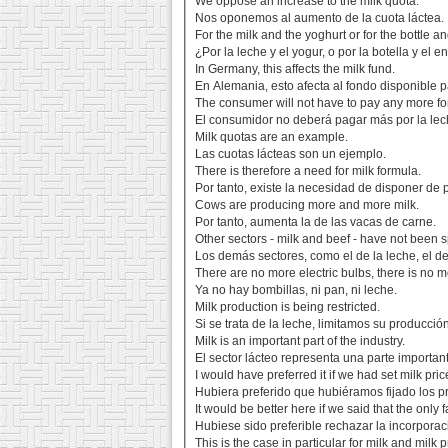
We oppose an increase to the milk quota.
Nos oponemos al aumento de la cuota láctea.
For the milk and the yoghurt or for the bottle a
¿Por la leche y el yogur, o por la botella y el 
In Germany, this affects the milk fund.
En Alemania, esto afecta al fondo disponible pa
The consumer will not have to pay any more for 
El consumidor no deberá pagar más por la lec
Milk quotas are an example.
Las cuotas lácteas son un ejemplo.
There is therefore a need for milk formula.
Por tanto, existe la necesidad de disponer de
Cows are producing more and more milk.
Por tanto, aumenta la de las vacas de carne.
Other sectors - milk and beef - have not been 
Los demás sectores, como el de la leche, el de
There are no more electric bulbs, there is no m
Ya no hay bombillas, ni pan, ni leche.
Milk production is being restricted.
Si se trata de la leche, limitamos su producción
Milk is an important part of the industry.
El sector lácteo representa una parte important
I would have preferred it if we had set milk pri
Hubiera preferido que hubiéramos fijado los p
It would be better here if we said that the only 
Hubiese sido preferible rechazar la incorporac
This is the case in particular for milk and milk