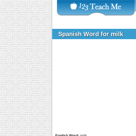
Spanish Word for milk
English Word:
milk