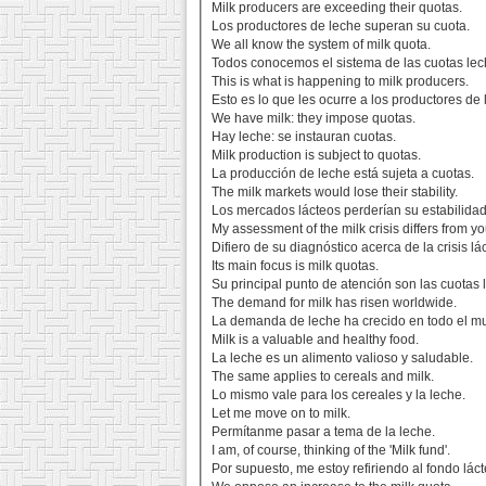
Milk producers are exceeding their quotas.
Los productores de leche superan su cuota.
We all know the system of milk quota.
Todos conocemos el sistema de las cuotas lec
This is what is happening to milk producers.
Esto es lo que les ocurre a los productores de 
We have milk: they impose quotas.
Hay leche: se instauran cuotas.
Milk production is subject to quotas.
La producción de leche está sujeta a cuotas.
The milk markets would lose their stability.
Los mercados lácteos perderían su estabilidad
My assessment of the milk crisis differs from yo
Difiero de su diagnóstico acerca de la crisis lá
Its main focus is milk quotas.
Su principal punto de atención son las cuotas 
The demand for milk has risen worldwide.
La demanda de leche ha crecido en todo el m
Milk is a valuable and healthy food.
La leche es un alimento valioso y saludable.
The same applies to cereals and milk.
Lo mismo vale para los cereales y la leche.
Let me move on to milk.
Permítanme pasar a tema de la leche.
I am, of course, thinking of the 'Milk fund'.
Por supuesto, me estoy refiriendo al fondo láct