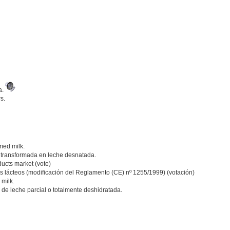
a.
s.
med milk.
 transformada en leche desnatada.
ucts market (vote)
os lácteos (modificación del Reglamento (CE) nº 1255/1999) (votación)
 milk.
os de leche parcial o totalmente deshidratada.