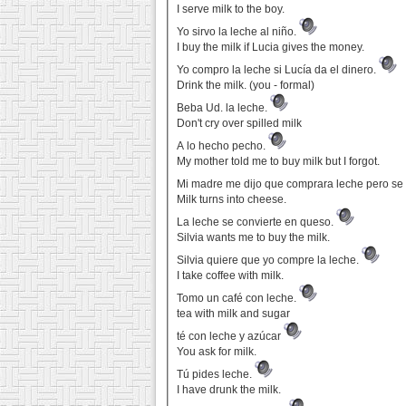
I serve milk to the boy.
Yo sirvo la leche al niño.
I buy the milk if Lucia gives the money.
Yo compro la leche si Lucía da el dinero.
Drink the milk. (you - formal)
Beba Ud. la leche.
Don't cry over spilled milk
A lo hecho pecho.
My mother told me to buy milk but I forgot.
Mi madre me dijo que comprara leche pero se
Milk turns into cheese.
La leche se convierte en queso.
Silvia wants me to buy the milk.
Silvia quiere que yo compre la leche.
I take coffee with milk.
Tomo un café con leche.
tea with milk and sugar
té con leche y azúcar
You ask for milk.
Tú pides leche.
I have drunk the milk.