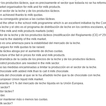
e y los productos lácteos, que es precisamente el sector que todavía no se ha reform
t organisation for milk and for milk products.
 sector de la leche y de los productos lácteos.
en achieved thanks to milk quotas.
 ha conseguido gracias a las cuotas lácteas.
nd the other is the school milk programme which is an excellent initiative by the C
 leche y el otro es el programa de distribución de leche en los centros escolares, 
 the milk and milk products markets (vote)
 de la leche y de los productos lácteos (modificación del Reglamento (CE) nº 25
eat to the stability of the milk market.
o es una amenaza para la estabilidad del mercado de la leche.
 argues for milk quotas to be raised.
ota láctea aboga por el aumento de dichas cuotas.
ure of the fall in prices for milk and milk products.
ramática de la caída de los precios de la leche y de los productos lácteos.
estrict production are needed in the milk sector.
as las medidas encaminadas a limitar la producción en el sector de la leche.
chocolate with added milk than to call it milk chocolate.
a del chocolate al que se le ha añadido leche que la de chocolate con leche.
e European Union liquid milk market.
resenta el 5 % del mercado de leche líquida en la Unión Europea.
k sector?
tor lácteo?
rder.
por mantener más o menos las cuotas.
lk sector?