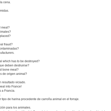
la cena.
omidas.
l meal?
nimales?
eplaced?
al fraud?
 contaminadas?
nufacturers.
al which has to be destroyed?
que deben destruirse?
nd bone meal?
as de origen animal?
 resultado viciado.
eal into France!
 a Francia.
.
r tipo de harina procedente de carroña animal en el forraje.
ción para los animales.