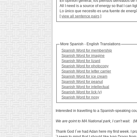
En opinión general, los piensos derivados de
All I need is a source of energy so that I can 
Lo único que necesito es una fuente de energí
[
view all sentence pairs
]
More Spanish - English Translations
Spanish Word for membership
Spanish Word for imagine
Spanish Word for lizard
Spanish Word for photocopy
Spanish Word for letter carrier
Spanish Word for ice cream
Spanish Word for peanut
Spanish Word for intellectual
Spanish Word for lick (v)
Spanish Word for nosy
Interested in travelling to a Spanish-speaking co
We are goint to MA National park, I can't wait.
(Ma
Thank God I´ve had Adan here my first week. I p
´t seem to mind that I should like Ivan Drago from