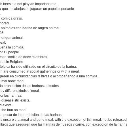
ich bees did not play an important role.
la que las abejas no jugaran un papel importante.
.
 comida gratis.
nored.
s animales con harina de origen animal.
95.
 origen animal.
meal.
uena la comida.
 of 12 people.
stra familia de doce miembros.
eal in Belgium.
ica ha sido utilizado en el circuito de la harina.
ich are consumed at social gatherings or with a meal.
gieren en circunstancias festivas o acompañando a una comida.
 animal bone meal.
 la prohibición de las harinas animales.
by different kinds of meal.
r las harinas.
isease still exists.
d existe.
e the ban on meal.
a pesar de la prohibición de las harinas.
sure that meat and bone meal, with the exception of fish meal, not be released 
mbros que aseguren que las harinas de huesos y carne, con excepción de la hari