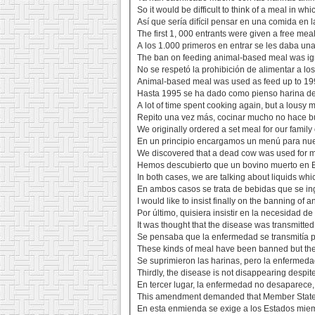
So it would be difficult to think of a meal in wh
Así que sería difícil pensar en una comida en 
The first 1, 000 entrants were given a free meal
A los 1.000 primeros en entrar se les daba una
The ban on feeding animal-based meal was ig
No se respetó la prohibición de alimentar a lo
Animal-based meal was used as feed up to 19
Hasta 1995 se ha dado como pienso harina de
A lot of time spent cooking again, but a lousy 
Repito una vez más, cocinar mucho no hace b
We originally ordered a set meal for our family
En un principio encargamos un menú para nue
We discovered that a dead cow was used for m
Hemos descubierto que un bovino muerto en Bélg
In both cases, we are talking about liquids wh
En ambos casos se trata de bebidas que se in
I would like to insist finally on the banning of
Por último, quisiera insistir en la necesidad de
It was thought that the disease was transmitted 
Se pensaba que la enfermedad se transmitía po
These kinds of meal have been banned but the d
Se suprimieron las harinas, pero la enfermeda
Thirdly, the disease is not disappearing despit
En tercer lugar, la enfermedad no desaparece, 
This amendment demanded that Member States en
En esta enmienda se exige a los Estados mie