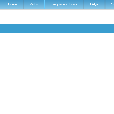
Home
Verbs
Language schools
FAQs
S