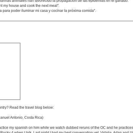
 harinas animales han favorecido la propagación de las epidemias en el ganado.
light my house and cook the next meal".
a para poder iluminar mi casa y cocinar la próxima comida".
untry? Read the travel blog below:
nuel Antonio, Costa Rica)
ractice my spanish on him while we watch dubbed reruns of the OC and he practices
 Rocky 4 when I talk. Last night I had my best conversation yet. Vidalia, Adan and I t