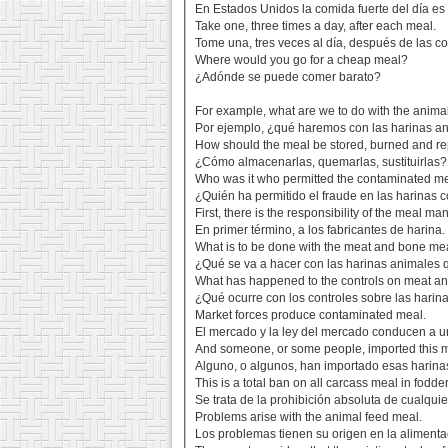
En Estados Unidos la comida fuerte del día es 
Take one, three times a day, after each meal.
Tome una, tres veces al día, después de las c
Where would you go for a cheap meal?
¿Adónde se puede comer barato?
For example, what are we to do with the anima
Por ejemplo, ¿qué haremos con las harinas a
How should the meal be stored, burned and r
¿Cómo almacenarlas, quemarlas, sustituirlas?
Who was it who permitted the contaminated me
¿Quién ha permitido el fraude en las harinas
First, there is the responsibility of the meal ma
En primer término, a los fabricantes de harina.
What is to be done with the meat and bone me
¿Qué se va a hacer con las harinas animales 
What has happened to the controls on meat a
¿Qué ocurre con los controles sobre las harin
Market forces produce contaminated meal.
El mercado y la ley del mercado conducen a un
And someone, or some people, imported this m
Alguno, o algunos, han importado esas harinas
This is a total ban on all carcass meal in fodder
Se trata de la prohibición absoluta de cualquie
Problems arise with the animal feed meal.
Los problemas tienen su origen en la alimenta