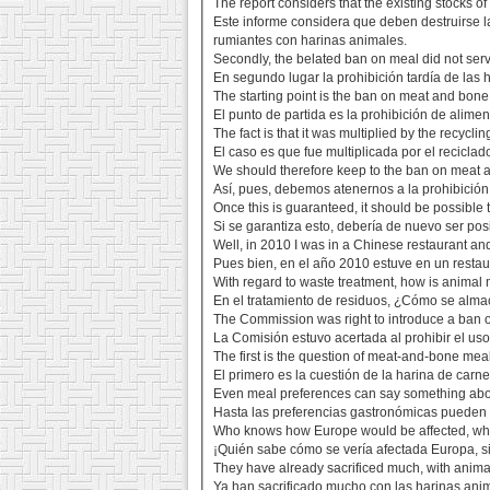
The report considers that the existing stocks 
Este informe considera que deben destruirse la
rumiantes con harinas animales.
Secondly, the belated ban on meal did not serv
En segundo lugar la prohibición tardía de las
The starting point is the ban on meat and bone 
El punto de partida es la prohibición de alime
The fact is that it was multiplied by the recycl
El caso es que fue multiplicada por el recicla
We should therefore keep to the ban on meat 
Así, pues, debemos atenernos a la prohibición
Once this is guaranteed, it should be possibl
Si se garantiza esto, debería de nuevo ser po
Well, in 2010 I was in a Chinese restaurant an
Pues bien, en el año 2010 estuve en un restau
With regard to waste treatment, how is animal
En el tratamiento de residuos, ¿Cómo se alm
The Commission was right to introduce a ban o
La Comisión estuvo acertada al prohibir el uso
The first is the question of meat-and-bone meal
El primero es la cuestión de la harina de carn
Even meal preferences can say something abo
Hasta las preferencias gastronómicas pueden 
Who knows how Europe would be affected, when i
¡Quién sabe cómo se vería afectada Europa, s
They have already sacrificed much, with anima
Ya han sacrificado mucho con las harinas ani