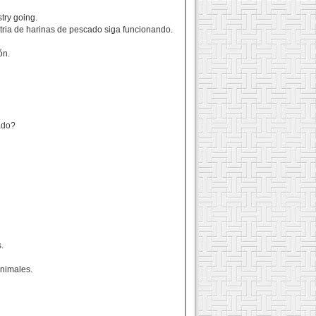
try going.
stria de harinas de pescado siga funcionando.
ón.
ado?
.
animales.