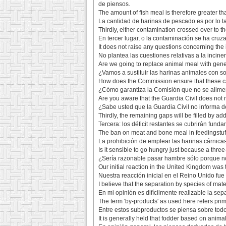
de piensos.
The amount of fish meal is therefore greater th
La cantidad de harinas de pescado es por lo t
Thirdly, either contamination crossed over to the
En tercer lugar, o la contaminación se ha cruz
It does not raise any questions concerning the
No plantea las cuestiones relativas a la incine
Are we going to replace animal meal with genet
¿Vamos a sustituir las harinas animales con 
How does the Commission ensure that these ca
¿Cómo garantiza la Comisión que no se alime
Are you aware that the Guardia Civil does not r
¿Sabe usted que la Guardia Civil no informa d
Thirdly, the remaining gaps will be filled by ad
Tercera: los déficit restantes se cubrirán fun
The ban on meat and bone meal in feedingstuff
La prohibición de emplear las harinas cárnica
Is it sensible to go hungry just because a thr
¿Sería razonable pasar hambre sólo porque n
Our initial reaction in the United Kingdom wa
Nuestra reacción inicial en el Reino Unido fue
I believe that the separation by species of mat
En mi opinión es difícilmente realizable la se
The term 'by-products' as used here refers pri
Entre estos subproductos se piensa sobre todo
It is generally held that fodder based on anim