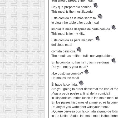
You should prepare the meal.
Hay que preparar la comida.
This meal is the most flavorful.
Esta comida es la más sabrosa.
to clean the table after each meal
limpiar la mesa después de cada comida
This meal is for my kitty.
Esta comida es para mi gatito.
delicious meal
comida deliciosa
The meal has neither fruits nor vegetables.
En la comida no hay ni frutas ni verduras.
Did you enjoy your meal?
¿Le gustó su comida?
He makes the meal.
Él hace la comida.
Are you going to order dessert at the end of t
¿Vas a pedir postre al final de la comida?
In Hispanic countries lunch is the main meal of
En los países hispanos el almuerzo es la comid
Do any of you want beer with your meal?
¿Quiere cerveza con la comida alguno de Uds
In the United Status the main meal is the dinner