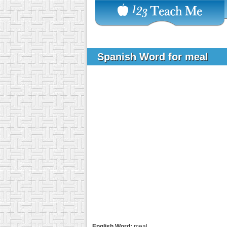
Spanish Word for meal
English Word:
meal