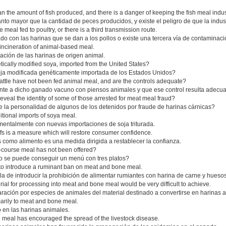
an the amount of fish produced, and there is a danger of keeping the fish meal indus
anto mayor que la cantidad de peces producidos, y existe el peligro de que la indu
 meal fed to poultry, or there is a third transmission route.
ado con las harinas que se dan a los pollos o existe una tercera vía de contaminaci
 incineration of animal-based meal.
ración de las harinas de origen animal.
ically modified soya, imported from the United States?
soja modificada genéticamente importada de los Estados Unidos?
ttle have not been fed animal meal, and are the controls adequate?
nte a dicho ganado vacuno con piensos animales y que ese control resulta adecu
eveal the identity of some of those arrested for meat meal fraud?
e la personalidad de algunos de los detenidos por fraude de harinas cárnicas?
ditional imports of soya meal.
damentalmente con nuevas importaciones de soja triturada.
s is a measure which will restore consumer confidence.
s como alimento es una medida dirigida a restablecer la confianza.
ee-course meal has not been offered?
o se puede conseguir un menú con tres platos?
s to introduce a ruminant ban on meat and bone meal.
 la de introducir la prohibición de alimentar rumiantes con harina de carne y huesos
erial for processing into meat and bone meal would be very difficult to achieve.
paración por especies de animales del material destinado a convertirse en harinas 
marily to meat and bone meal.
 en las harinas animales.
al meal has encouraged the spread of the livestock disease.