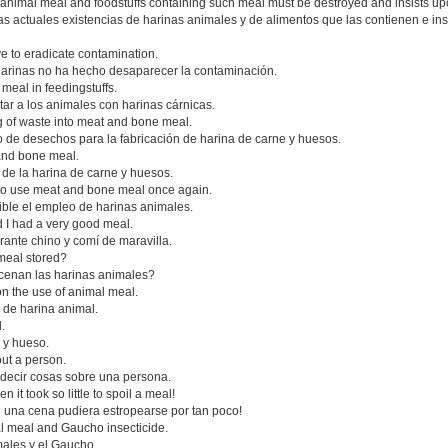
of animal meal and foodstuffs containing such meal must be destroyed and insists u
s actuales existencias de harinas animales y de alimentos que las contienen e insi
e to eradicate contamination.
 harinas no ha hecho desaparecer la contaminación.
meal in feedingstuffs.
ntar a los animales con harinas cárnicas.
ing of waste into meat and bone meal.
do de desechos para la fabricación de harina de carne y huesos.
and bone meal.
 de la harina de carne y huesos.
e to use meat and bone meal once again.
sible el empleo de harinas animales.
d I had a very good meal.
rante chino y comí de maravilla.
 meal stored?
acenan las harinas animales?
n the use of animal meal.
 de harina animal.
.
e y hueso.
ut a person.
decir cosas sobre una persona.
t took so little to spoil a meal!
i una cena pudiera estropearse por tan poco!
l meal and Gaucho insecticide.
males y el Gaucho.