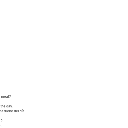
he meal?
 the day.
a fuerte del día.
.?
.