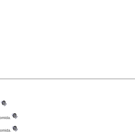
?
comida.
 comida.