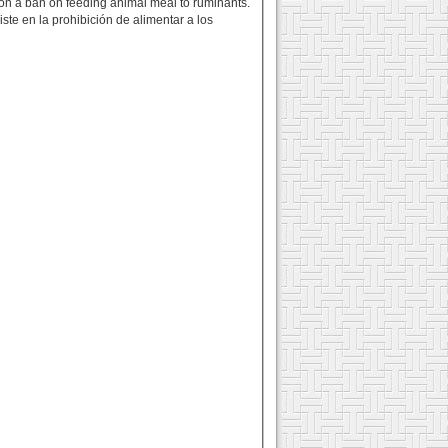
pon a ban on feeding animal meal to ruminants.
ste en la prohibición de alimentar a los