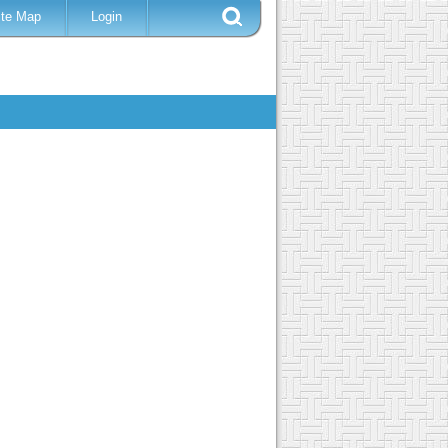
ite Map
Login