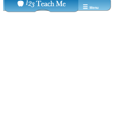
☰
Menu