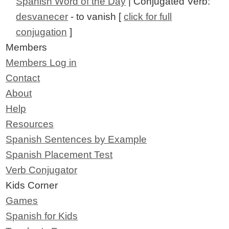
Spanish Word of the Day
| Conjugated Verb:
desvanecer
- to vanish [
click for full
conjugation
]
Members
Members Log in
Contact
About
Help
Resources
Spanish Sentences by Example
Spanish Placement Test
Verb Conjugator
Kids Corner
Games
Spanish for Kids