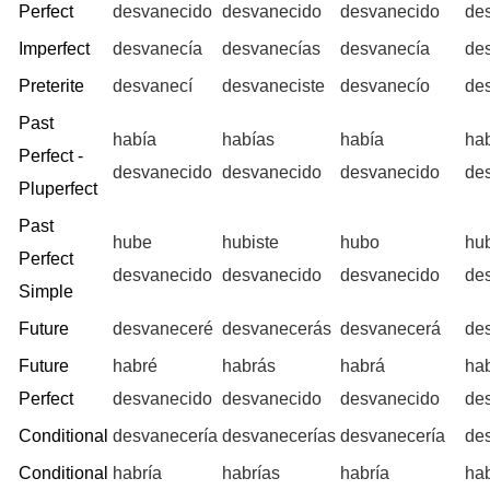
Perfect
desvanecido
desvanecido
desvanecido
de
Imperfect
desvanecía
desvanecías
desvanecía
de
Preterite
desvanecí
desvaneciste
desvanecío
de
Past
había
habías
había
ha
Perfect -
desvanecido
desvanecido
desvanecido
de
Pluperfect
Past
hube
hubiste
hubo
hu
Perfect
desvanecido
desvanecido
desvanecido
de
Simple
Future
desvaneceré
desvanecerás
desvanecerá
de
Future
habré
habrás
habrá
ha
Perfect
desvanecido
desvanecido
desvanecido
de
Conditional
desvanecería
desvanecerías
desvanecería
de
Conditional
habría
habrías
habría
ha