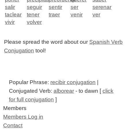
salir
seguir
sentir
ser
serenar
taclear
tener
traer
venir
ver
vivir
volver
Please spread the word about our
Spanish Verb
Conjugation
tool!
Popular Phrase:
recibir conjugation
|
Conjugated Verb:
alborear
- to dawn [
click
for full conjugation
]
Members
Members Log in
Contact