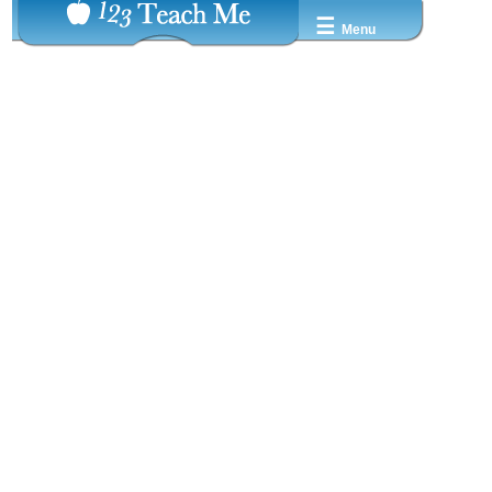
☰
Menu