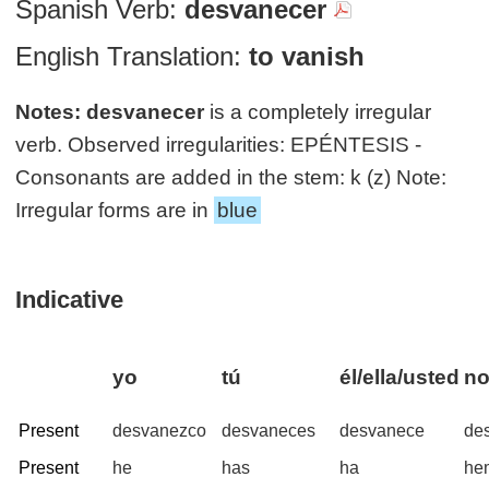
Spanish Verb:
desvanecer
English Translation:
to vanish
Notes:
desvanecer
is a completely irregular
verb. Observed irregularities: EPÉNTESIS -
Consonants are added in the stem: k (z) Note:
Irregular forms are in
blue
Indicative
yo
tú
él/ella/usted
no
Present
desvanezco
desvaneces
desvanece
de
Present
he
has
ha
he