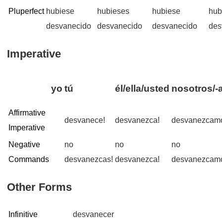
Pluperfect
hubiese
hubieses
hubiese
hub
desvanecido
desvanecido
desvanecido
des
Imperative
yo
tú
él/ella/usted
nosotros/-
Affirmative
desvanece!
desvanezca!
desvanezcam
Imperative
Negative
no
no
no
Commands
desvanezcas!
desvanezca!
desvanezcam
Other Forms
Infinitive
desvanecer