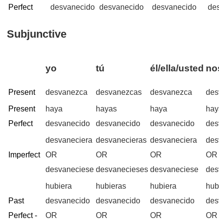
Perfect
desvanecido
desvanecido
desvanecido
de
Subjunctive
yo
tú
él/ella/usted
no
Present
desvanezca
desvanezcas
desvanezca
des
Present
haya
hayas
haya
ha
Perfect
desvanecido
desvanecido
desvanecido
des
desvaneciera
desvanecieras
desvaneciera
des
Imperfect
OR
OR
OR
OR
desvaneciese
desvanecieses
desvaneciese
des
hubiera
hubieras
hubiera
hub
Past
desvanecido
desvanecido
desvanecido
des
Perfect -
OR
OR
OR
OR