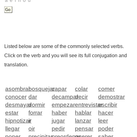
Listed below are some of the commonly selected verbs.
Click on the verb and you will see its full conjugation and
translation.
asombrar
bosquejar
capar
colar
comer
conocer
dar
decampar
decir
demostrar
desmayar
dormir
empezar
entrevistar
escribir
estar
forrar
haber
hablar
hacer
hipnotizar
ir
jugar
lanzar
leer
llegar
oir
pedir
pensar
poder
poner
precipitar
preordenar
querer
saber