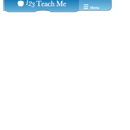
☰
Menu