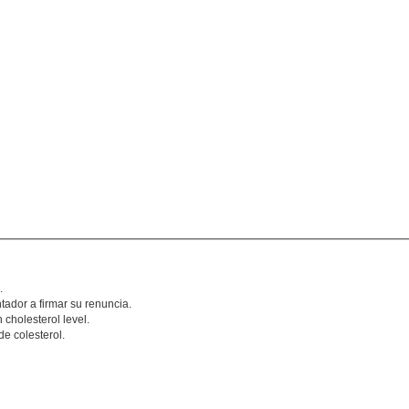
.
ador a firmar su renuncia.
 cholesterol level.
de colesterol.