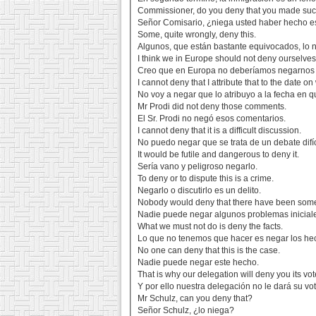
Commissioner, do you deny that you made suc
Señor Comisario, ¿niega usted haber hecho e
Some, quite wrongly, deny this.
Algunos, que están bastante equivocados, lo 
I think we in Europe should not deny ourselves 
Creo que en Europa no deberíamos negarnos 
I cannot deny that I attribute that to the date on
No voy a negar que lo atribuyo a la fecha en q
Mr Prodi did not deny those comments.
El Sr. Prodi no negó esos comentarios.
I cannot deny that it is a difficult discussion.
No puedo negar que se trata de un debate difíc
It would be futile and dangerous to deny it.
Sería vano y peligroso negarlo.
To deny or to dispute this is a crime.
Negarlo o discutirlo es un delito.
Nobody would deny that there have been some
Nadie puede negar algunos problemas inicial
What we must not do is deny the facts.
Lo que no tenemos que hacer es negar los he
No one can deny that this is the case.
Nadie puede negar este hecho.
That is why our delegation will deny you its vot
Y por ello nuestra delegación no le dará su vot
Mr Schulz, can you deny that?
Señor Schulz, ¿lo niega?