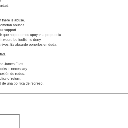
e.
erdad.
t there is abuse.
 cometan abusos.
our support.
cir que no podemos apoyar la propuesta.
 it would be foolish to deny.
itivos. Es absurdo ponerlos en duda.
tad.
cho James Elles.
works is necessary.
nexión de redes.
icy of return.
de una política de regreso.