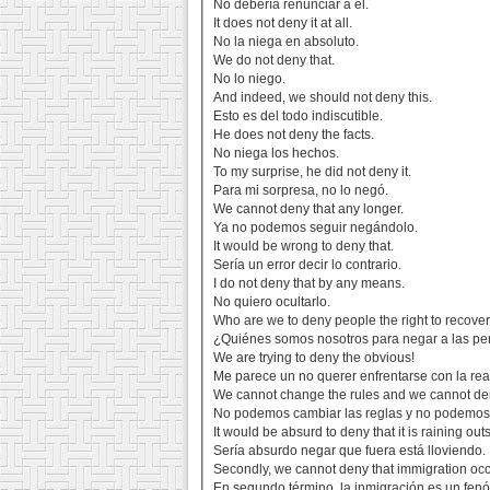
No debería renunciar a él.
It does not deny it at all.
No la niega en absoluto.
We do not deny that.
No lo niego.
And indeed, we should not deny this.
Esto es del todo indiscutible.
He does not deny the facts.
No niega los hechos.
To my surprise, he did not deny it.
Para mi sorpresa, no lo negó.
We cannot deny that any longer.
Ya no podemos seguir negándolo.
It would be wrong to deny that.
Sería un error decir lo contrario.
I do not deny that by any means.
No quiero ocultarlo.
Who are we to deny people the right to recove
¿Quiénes somos nosotros para negar a las per
We are trying to deny the obvious!
Me parece un no querer enfrentarse con la rea
We cannot change the rules and we cannot deny
No podemos cambiar las reglas y no podemos
It would be absurd to deny that it is raining out
Sería absurdo negar que fuera está lloviendo.
Secondly, we cannot deny that immigration occ
En segundo término, la inmigración es un fenó