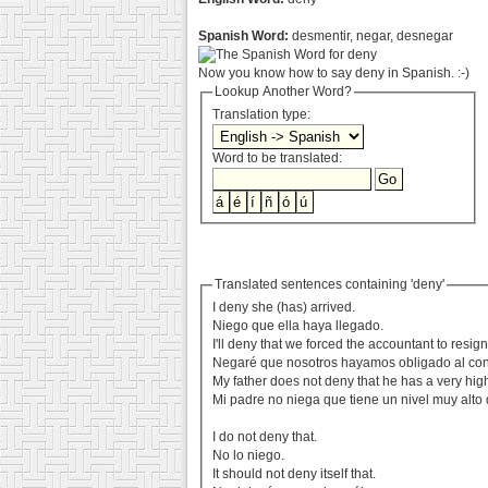
Spanish Word:
desmentir, negar, desnegar
Now you know how to say deny in Spanish. :-)
Lookup Another Word?
Translation type:
Word to be translated:
Translated sentences containing 'deny'
I deny she (has) arrived.
Niego que ella haya llegado.
I'll deny that we forced the accountant to resign
Negaré que nosotros hayamos obligado al cont
My father does not deny that he has a very high
Mi padre no niega que tiene un nivel muy alto 
I do not deny that.
No lo niego.
It should not deny itself that.