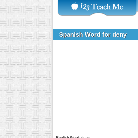
Spanish Word for deny
English Word:
deny