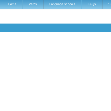
Home
Verbs
Language schools
FAQs
S