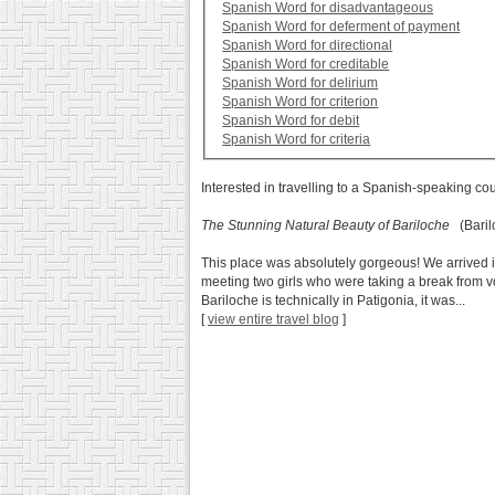
Spanish Word for disadvantageous
Spanish Word for deferment of payment
Spanish Word for directional
Spanish Word for creditable
Spanish Word for delirium
Spanish Word for criterion
Spanish Word for debit
Spanish Word for criteria
Interested in travelling to a Spanish-speaking co
The Stunning Natural Beauty of Bariloche
(Barilo
This place was absolutely gorgeous! We arrived 
meeting two girls who were taking a break from v
Bariloche is technically in Patigonia, it was...
[
view entire travel blog
]