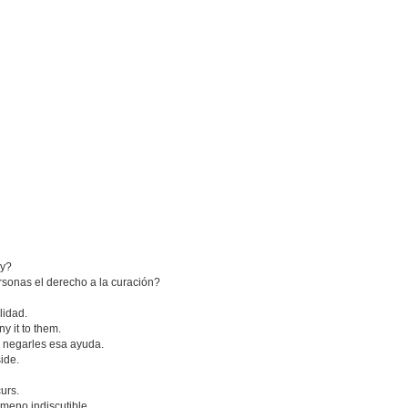
ry?
sonas el derecho a la curación?
lidad.
 it to them.
 negarles esa ayuda.
side.
urs.
meno indiscutible.