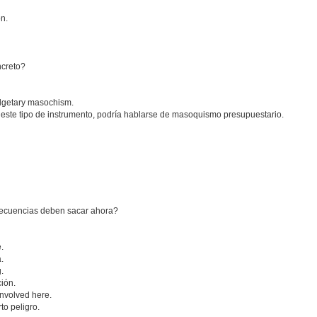
ón.
ncreto?
udgetary masochism.
d, este tipo de instrumento, podría hablarse de masoquismo presupuestario.
ecuencias deben sacar ahora?
e.
.
.
ión.
involved here.
to peligro.