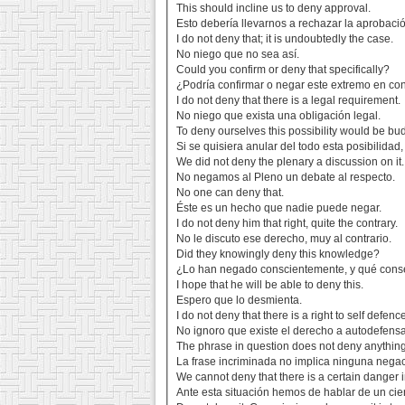
This should incline us to deny approval.
Esto debería llevarnos a rechazar la aprobaci
I do not deny that; it is undoubtedly the case.
No niego que no sea así.
Could you confirm or deny that specifically?
¿Podría confirmar o negar este extremo en co
I do not deny that there is a legal requirement.
No niego que exista una obligación legal.
To deny ourselves this possibility would be b
Si se quisiera anular del todo esta posibilida
We did not deny the plenary a discussion on it.
No negamos al Pleno un debate al respecto.
No one can deny that.
Éste es un hecho que nadie puede negar.
I do not deny him that right, quite the contrary.
No le discuto ese derecho, muy al contrario.
Did they knowingly deny this knowledge?
¿Lo han negado conscientemente, y qué cons
I hope that he will be able to deny this.
Espero que lo desmienta.
I do not deny that there is a right to self defenc
No ignoro que existe el derecho a autodefensa
The phrase in question does not deny anything
La frase incriminada no implica ninguna negac
We cannot deny that there is a certain danger 
Ante esta situación hemos de hablar de un cier