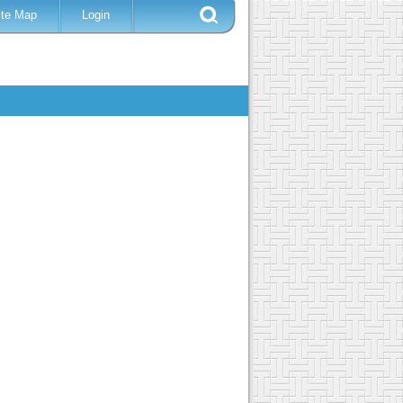
ite Map
Login