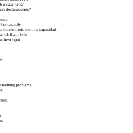
h a statement?
sas declaraciones?
niegan.
this capacity.
a nosotros mismos esta capacidad.
 which it was held.
ue tuvo lugar.
il.
 teething problems.
es.
chos.
e.
o.