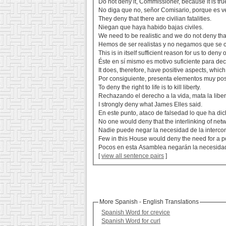
Do not deny it, Commissioner, because it is tru
No diga que no, señor Comisario, porque es v
They deny that there are civilian fatalities.
Niegan que haya habido bajas civiles.
We need to be realistic and we do not deny tha
Hemos de ser realistas y no negamos que se
This is in itself sufficient reason for us to deny 
Éste en sí mismo es motivo suficiente para de
It does, therefore, have positive aspects, which
Por consiguiente, presenta elementos muy pos
To deny the right to life is to kill liberty.
Rechazando el derecho a la vida, mata la liber
I strongly deny what James Elles said.
En este punto, ataco de falsedad lo que ha di
No one would deny that the interlinking of net
Nadie puede negar la necesidad de la interco
Few in this House would deny the need for a pol
Pocos en esta Asamblea negarán la necesidad 
[
view all sentence pairs
]
More Spanish - English Translations
Spanish Word for crevice
Spanish Word for curl