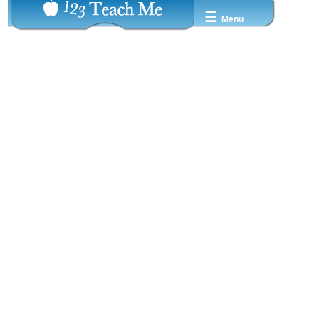
☰
Menu