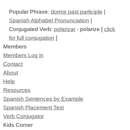
Popular Phrase:
dormir past participle
|
Spanish Alphabet Pronunciation
|
Conjugated Verb:
polarizar
- polarize [
click
for full conjugation
]
Members
Members Log in
Contact
About
Help
Resources
Spanish Sentences by Example
Spanish Placement Test
Verb Conjugator
Kids Corner