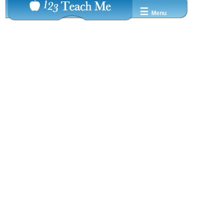
☰
Menu