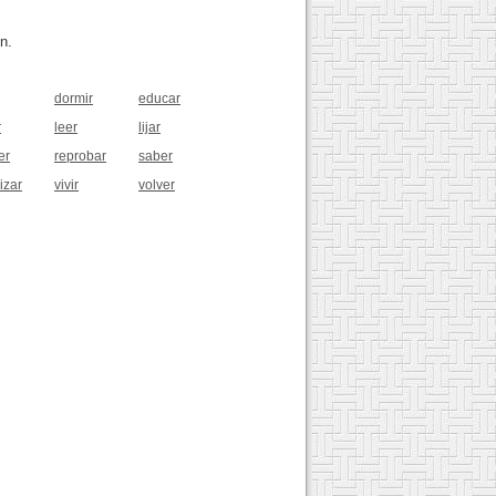
n.
dormir
educar
r
leer
lijar
er
reprobar
saber
izar
vivir
volver