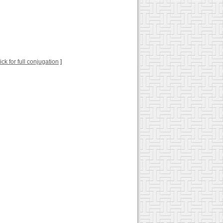
lick for full conjugation
]