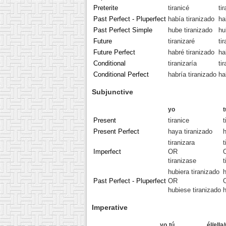
Preterite
tiranicé
ti
Past Perfect - Pluperfect
había tiranizado
ha
Past Perfect Simple
hube tiranizado
hu
Future
tiranizaré
ti
Future Perfect
habré tiranizado
ha
Conditional
tiranizaría
ti
Conditional Perfect
habría tiranizado
ha
Subjunctive
yo
t
Present
tiranice
t
Present Perfect
haya tiranizado
h
tiranizara
t
Imperfect
OR
tiranizase
t
hubiera tiranizado
h
Past Perfect - Pluperfect
OR
hubiese tiranizado
h
Imperative
yo
tú
él/ella