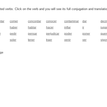
 verbs. Click on the verb and you will see its full conjugation and translatio
ntar
comer
concordar
conocer
contaminar
dar
decir
haber
hablar
hacer
inflar
ir
juga
r
pedir
pensar
perjudicar
poder
poner
quer
soler
tener
traer
venir
ver
vigor
age