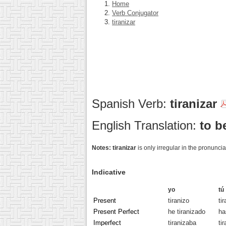
Home
Verb Conjugator
tiranizar
Spanish Verb:
tiranizar
English Translation:
to b
Notes:
tiranizar
is only irregular in the pronunci
Indicative
yo
tú
Present
tiranizo
ti
Present Perfect
he tiranizado
ha
Imperfect
tiranizaba
ti