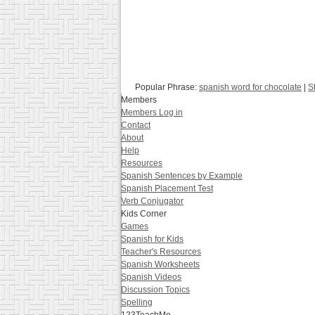
Popular Phrase:
spanish word for chocolate
|
S
Members
Members Log in
Contact
About
Help
Resources
Spanish Sentences by Example
Spanish Placement Test
Verb Conjugator
Kids Corner
Games
Spanish for Kids
Teacher's Resources
Spanish Worksheets
Spanish Videos
Discussion Topics
Spelling
123TeachMe