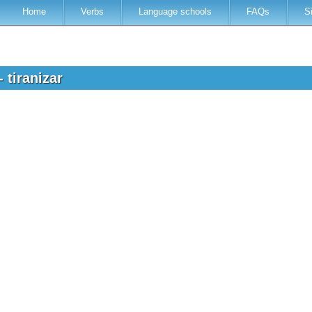
Home
Verbs
Language schools
FAQs
S
 tiranizar