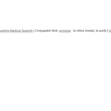
tudying Medical Spanish
| Conjugated Verb:
acrisolar
- to refine (metal), to purify [
c