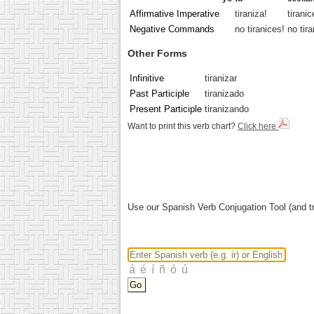
Affirmative Imperative
tiraniza!
tiranic
Negative Commands
no tiranices!
no tira
Other Forms
Infinitive
tiranizar
Past Participle
tiranizado
Present Participle
tiranizando
Want to print this verb chart?
Click here
Use our Spanish Verb Conjugation Tool (and tr