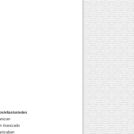
los/ellas/ustedes
ranizan
n tiranizado
ranizaban