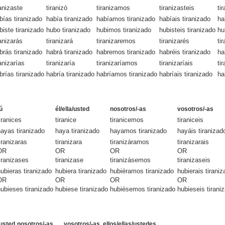
ranizaste
tiranizó
tiranizamos
tiranizasteis
ti
bías tiranizado
había tiranizado
habíamos tiranizado
habíais tiranizado
ha
biste tiranizado
hubo tiranizado
hubimos tiranizado
hubisteis tiranizado
hu
ranizarás
tiranizará
tiranizaremos
tiranizarés
ti
brás tiranizado
habrá tiranizado
habremos tiranizado
habréis tiranizado
ha
ranizarías
tiranizaría
tiranizaríamos
tiranizaríais
ti
brías tiranizado
habría tiranizado
habríamos tiranizado
habríais tiranizado
ha
ú
él/ella/usted
nosotros/-as
vosotros/-as
iranices
tiranice
tiranicemos
tiraniceis
ayas tiranizado
haya tiranizado
hayamos tiranizado
hayáis tiranizad
iranizaras
tiranizara
tiranizáramos
tiranizarais
OR
OR
OR
OR
iranizases
tiranizase
tiranizásemos
tiranizaseis
ubieras tiranizado
hubiera tiranizado
hubiéramos tiranizado
hubierais tirani
OR
OR
OR
OR
ubieses tiranizado
hubiese tiranizado
hubiésemos tiranizado
hubieseis tirani
/usted
nosotros/-as
vosotros/-as
ellos/ellas/ustedes