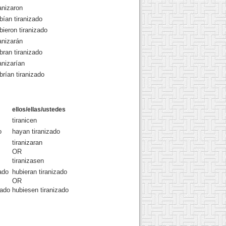
ranizaron
bían tiranizado
bieron tiranizado
ranizarán
bran tiranizado
ranizarían
brían tiranizado
ellos/ellas/ustedes
tiranicen
o
hayan tiranizado
tiranizaran
OR
tiranizasen
zado
hubieran tiranizado
OR
zado
hubiesen tiranizado