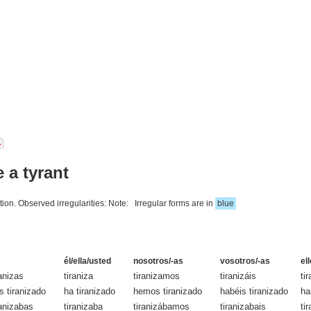
e a tyrant
ation. Observed irregularities: Note: Irregular forms are in
blue
él/ella/usted
nosotros/-as
vosotros/-as
el
ranizas
tiraniza
tiranizamos
tiranizáis
ti
s tiranizado
ha tiranizado
hemos tiranizado
habéis tiranizado
ha
ranizabas
tiranizaba
tiranizábamos
tiranizabais
ti