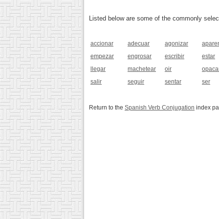
Listed below are some of the commonly selected
accionar
adecuar
agonizar
apare
empezar
engrosar
escribir
estar
llegar
machetear
oir
opaca
salir
seguir
sentar
ser
Return to the
Spanish Verb Conjugation
index p