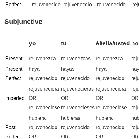
Perfect
rejuvenecido
rejuvenecdio
rejuvenecido
re
Subjunctive
yo
tú
él/ella/usted
no
Present
rejuvenezca
rejuvenezcas
rejuvenezca
re
Present
haya
hayas
haya
ha
Perfect
rejuvenecido
rejuvenecido
rejuvenecido
rej
rejuveneciera
rejuvenecieras
rejuveneciera
rej
Imperfect
OR
OR
OR
OR
rejuveneciese
rejuvenecieses
rejuveneciese
rej
hubiera
hubieras
hubiera
hu
Past
rejuvenecido
rejuvenecido
rejuvenecido
rej
Perfect -
OR
OR
OR
OR