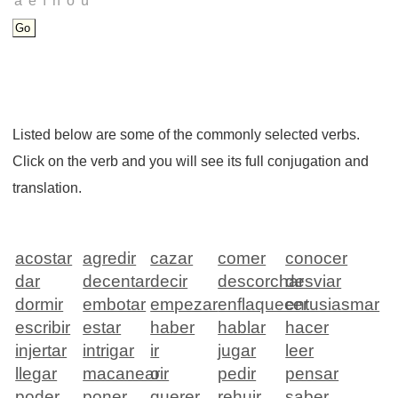
Listed below are some of the commonly selected verbs.
Click on the verb and you will see its full conjugation and
translation.
acostar
agredir
cazar
comer
conocer
dar
decentar
decir
descorchar
desviar
dormir
embotar
empezar
enflaquecer
entusiasmar
escribir
estar
haber
hablar
hacer
injertar
intrigar
ir
jugar
leer
llegar
macanear
oir
pedir
pensar
poder
poner
querer
rehuir
saber