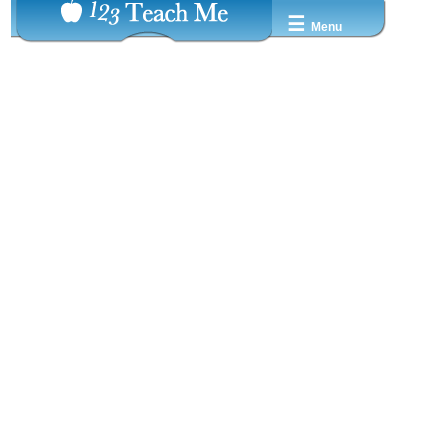
☰
Menu