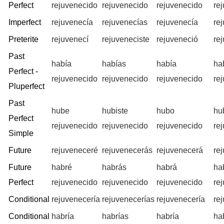
Perfect
rejuvenecido
rejuvenecido
rejuvenecido
re
Imperfect
rejuvenecía
rejuvenecías
rejuvenecía
re
Preterite
rejuvenecí
rejuveneciste
rejuveneció
re
Past
había
habías
había
ha
Perfect -
rejuvenecido
rejuvenecido
rejuvenecido
re
Pluperfect
Past
hube
hubiste
hubo
hu
Perfect
rejuvenecido
rejuvenecido
rejuvenecido
re
Simple
Future
rejuveneceré
rejuvenecerás
rejuvenecerá
re
Future
habré
habrás
habrá
ha
Perfect
rejuvenecido
rejuvenecido
rejuvenecido
re
Conditional
rejuvenecería
rejuvenecerías
rejuvenecería
re
Conditional
habría
habrías
habría
ha