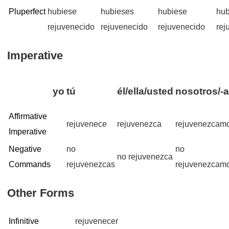
Pluperfect
hubiese
hubieses
hubiese
hu
rejuvenecido
rejuvenecido
rejuvenecido
rej
Imperative
yo
tú
él/ella/usted
nosotros/-
Affirmative
rejuvenece
rejuvenezca
rejuvenezcam
Imperative
Negative
no
no
no rejuvenezca
Commands
rejuvenezcas
rejuvenezcam
Other Forms
Infinitive
rejuvenecer