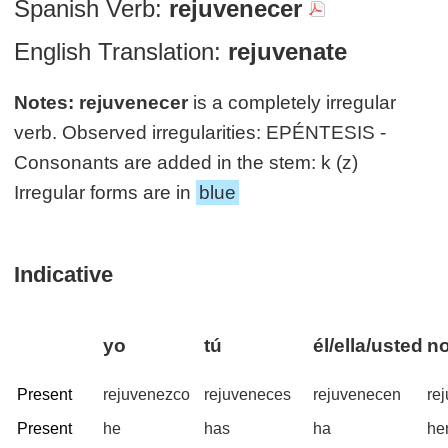
Spanish Verb:
rejuvenecer
English Translation:
rejuvenate
Notes:
rejuvenecer
is a completely irregular
verb. Observed irregularities: EPÉNTESIS -
Consonants are added in the stem: k (z)
Irregular forms are in
blue
Indicative
yo
tú
él/ella/usted
no
Present
rejuvenezco
rejuveneces
rejuvenecen
re
Present
he
has
ha
he