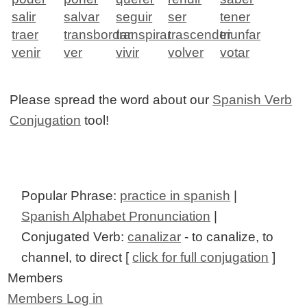
salir
salvar
seguir
ser
tener
traer
transbordar
transpirar
trascender
triunfar
venir
ver
vivir
volver
votar
Please spread the word about our
Spanish Verb
Conjugation
tool!
Popular Phrase:
practice in spanish
|
Spanish Alphabet Pronunciation
|
Conjugated Verb:
canalizar
- to canalize, to
channel, to direct [
click for full conjugation
]
Members
Members Log in