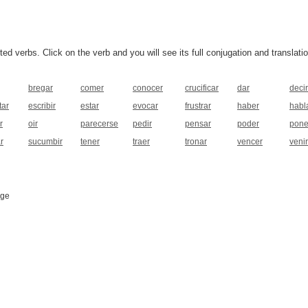
 verbs. Click on the verb and you will see its full conjugation and translatio
bregar
comer
conocer
crucificar
dar
decir
tar
escribir
estar
evocar
frustrar
haber
habl
r
oir
parecerse
pedir
pensar
poder
pone
r
sucumbir
tener
traer
tronar
vencer
venir
age