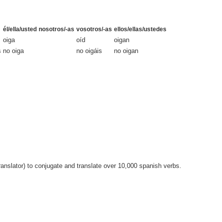
él/ella/usted
nosotros/-as
vosotros/-as
ellos/ellas/ustedes
oiga
oíd
oigan
s
no oiga
no oigáis
no oigan
anslator) to conjugate and translate over 10,000 spanish verbs.