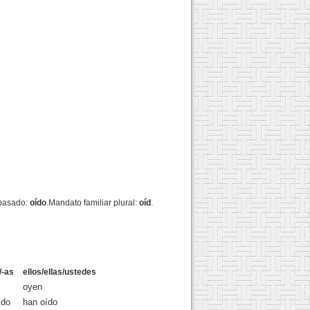
o pasado:
oído
.Mandato familiar plural:
oíd
.
/-as
ellos/ellas/ustedes
oyen
ído
han oído