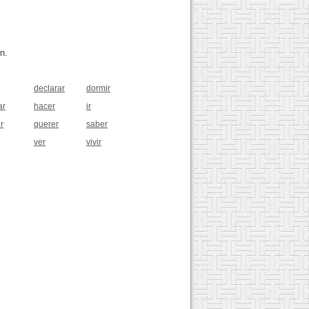
n.
declarar
dormir
ar
hacer
ir
r
querer
saber
ver
vivir