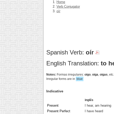
Home
Verb Conjugator
oír
Spanish Verb:
oír
English Translation:
to h
Notes:
Formas irregulares:
oigo
,
oiga
,
oigas
, et
Irregular forms are in
blue
Indicative
inglés
Present
I hear, am hearing
Present Perfect
I have heard