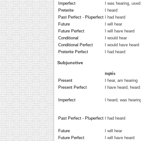
Imperfect
I was hearing, used
Preterite
I heard
Past Perfect - Pluperfect
I had heard
Future
I will hear
Future Perfect
I will have heard
Conditional
I would hear
Conditional Perfect
I would have heard
Preterite Perfect
I had heard
Subjunctive
inglés
Present
I hear, am hearing
Present Perfect
I have heard, heard
Imperfect
I heard, was hearin
Past Perfect - Pluperfect
I had heard
Future
I will hear
Future Perfect
I will have heard