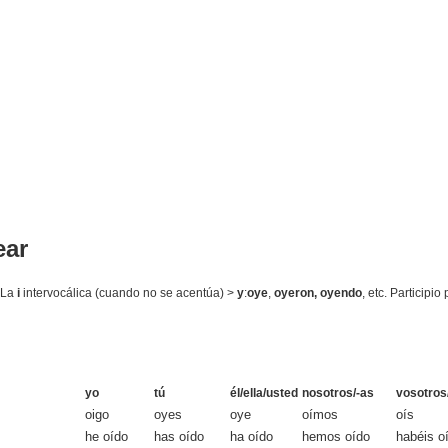
ear
c.La
i
intervocálica (cuando no se acentúa) >
y
:
oye
,
oyeron, oyendo
, etc. Participi
yo
tú
él/ella/usted
nosotros/-as
vosotros
oigo
oyes
oye
oímos
oís
he oído
has oído
ha oído
hemos oído
habéis o