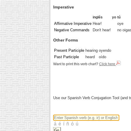
Imperative
inglés
yo
tú
Affirmative Imperative
Hear!
oye
Negative Commands
Don't hear!
no oiga
Other Forms
Present Participle
hearing
oyendo
Past Participle
heard
oído
Want to print this verb chart?
Click here
Use our Spanish Verb Conjugation Tool (and tr