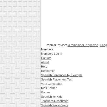
Popular Phrase:
to remember in spanish
|
Lang
Members
Members Log in
Contact
About
Help
Resources
Spanish Sentences by Example
Spanish Placement Test
Verb Conjugator
Kids Corner
Games
Spanish for Kids
Teacher's Resources
Spanish Worksheets