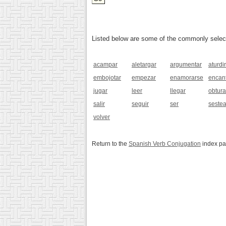
Listed below are some of the commonly selected
acampar
aletargar
argumentar
aturdir
embojotar
empezar
enamorarse
encan
jugar
leer
llegar
obtura
salir
seguir
ser
sestea
volver
Return to the
Spanish Verb Conjugation
index p