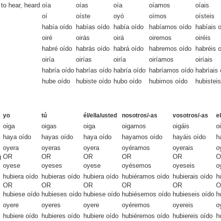
 to hear, heard
oía
oías
oía
oíamos
oíais
oí
oíste
oyó
oímos
oísteis
había oído
habías oído
había oído
habíamos oído
habíais 
oiré
oirás
oirá
oiremos
oiréis
habré oído
habrás oído
habrá oído
habremos oído
habréis 
oiría
oirías
oiría
oiríamos
oiríais
habría oído
habrías oído
habría oído
habríamos oído
habríais 
hube oído
hubiste oído
hubo oído
hubimos oído
hubistei
yo
tú
él/ella/usted
nosotros/-as
vosotros/-as
e
oiga
oigas
oiga
oigamos
oigáis
o
haya oído
hayas oído
haya oído
hayamos oído
hayáis oído
h
oyera
oyeras
oyera
oyéramos
oyerais
o
g
OR
OR
OR
OR
OR
O
oyese
oyeses
oyese
oyésemos
oyeseis
o
hubiera oído
hubieras oído
hubiera oído
hubiéramos oído
hubierais oído
h
OR
OR
OR
OR
OR
O
hubiese oído
hubieses oído
hubiese oído
hubiésemos oído
hubieseis oído
h
oyere
oyeres
oyere
oyéremos
oyereis
o
hubiere oído
hubieres oído
hubiere oído
hubiéremos oído
hubiereis oído
h