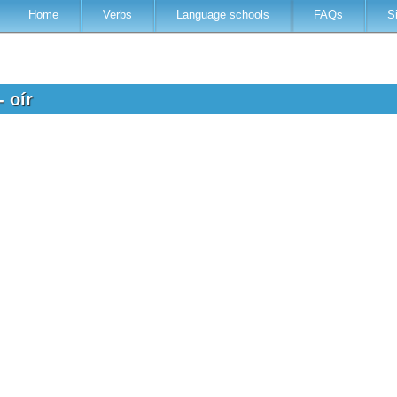
Home
Verbs
Language schools
FAQs
S
- oír