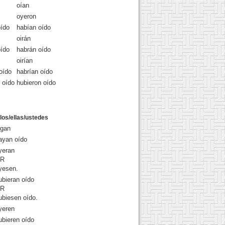
oían
oyeron
oído
habían oído
oirán
oído
habrán oído
oirían
oído
habrían oído
s oído
hubieron oído
llos/ellas/ustedes
igan
ayan oído
yeran
R
yesen.
ubieran oído
R
ubiesen oído.
yeren
ubieren oído