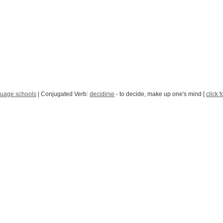
uage schools
| Conjugated Verb:
decidirse
- to decide, make up one's mind [
click 