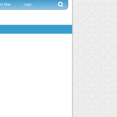
ite Map
Login