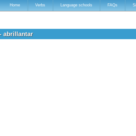
Home
Verbs
Language schools
FAQs
S
 abrillantar