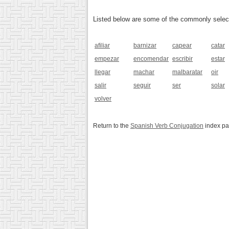
Listed below are some of the commonly selected
afiliar
barnizar
capear
catar
empezar
encomendar
escribir
estar
llegar
machar
malbaratar
oir
salir
seguir
ser
solar
volver
Return to the
Spanish Verb Conjugation
index p