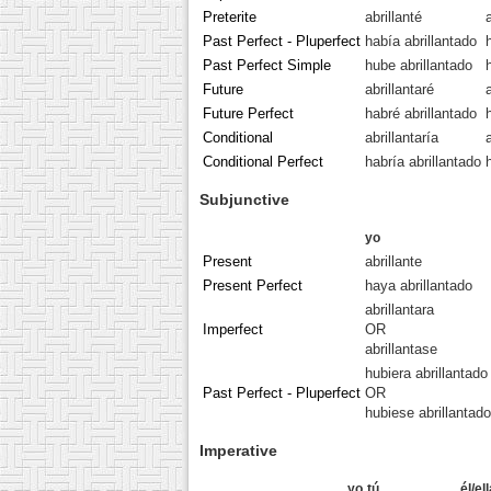
Preterite
abrillanté
Past Perfect - Pluperfect
había abrillantado
Past Perfect Simple
hube abrillantado
Future
abrillantaré
Future Perfect
habré abrillantado
Conditional
abrillantaría
Conditional Perfect
habría abrillantado
Subjunctive
yo
Present
abrillante
Present Perfect
haya abrillantado
abrillantara
Imperfect
OR
abrillantase
hubiera abrillantado
Past Perfect - Pluperfect
OR
hubiese abrillantado
Imperative
yo
tú
él/el