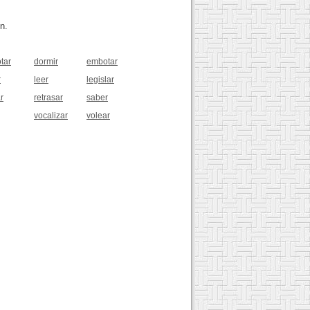
n.
tar
dormir
embotar
r
leer
legislar
r
retrasar
saber
vocalizar
volear