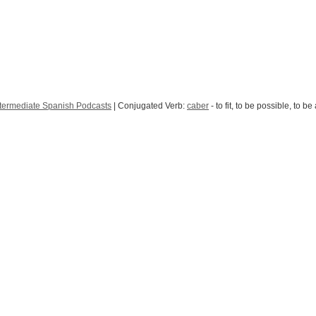
ntermediate Spanish Podcasts
| Conjugated Verb:
caber
- to fit, to be possible, to b