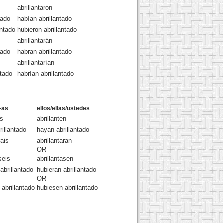
abrillantaron
tado
habían abrillantado
antado
hubieron abrillantado
abrillantarán
tado
habran abrillantado
abrillantarían
ntado
habrían abrillantado
-as
ellos/ellas/ustedes
is
abrillanten
rillantado
hayan abrillantado
rais
abrillantaran
OR
seis
abrillantasen
 abrillantado
hubieran abrillantado
OR
 abrillantado
hubiesen abrillantado