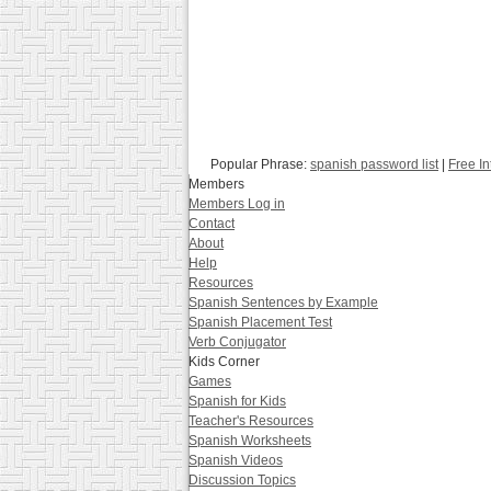
Popular Phrase:
spanish password list
|
Free I
Members
Members Log in
Contact
About
Help
Resources
Spanish Sentences by Example
Spanish Placement Test
Verb Conjugator
Kids Corner
Games
Spanish for Kids
Teacher's Resources
Spanish Worksheets
Spanish Videos
Discussion Topics