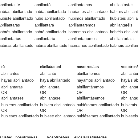
abrillantaste
abrillantó
abrillantamos
abrillantasteis
habías abrillantado
había abrillantado
habíamos abrillantado
habíais abrillan
hubiste abrillantado
hubo abrillantado
hubimos abrillantado
hubisteis abrill
abrillantarás
abrillantará
abrillantaremos
abrillantaréis
habrás abrillantado
habrá abrillantado
habremos abrillantado
habréis abrillan
abrillantarías
abrillantaría
abrillantaríamos
abrillantaríais
habrías abrillantado
habría abrillantado
habríamos abrillantado
habríais abrilla
tú
él/ella/usted
nosotros/-as
vosotros/
abrillantes
abrillante
abrillantemos
abrillanté
hayas abrillantado
haya abrillantado
hayamos abrillantado
hayáis ab
abrillantaras
abrillantara
abrillantáramos
abrillanta
OR
OR
OR
OR
abrillantases
abrillantase
abrillantásemos
abrillanta
hubieras abrillantado
hubiera abrillantado
hubiéramos abrillantado
hubierais
OR
OR
OR
OR
hubieses abrillantado
hubiese abrillantado
hubiésemos abrillantado
hubieseis
la/usted
nosotros/-as
vosotros/-as
ellos/ellas/ustedes