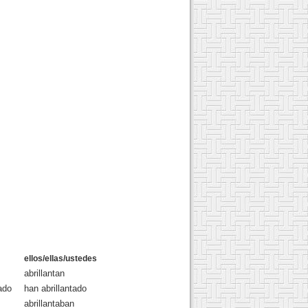
ellos/ellas/ustedes
abrillantan
ado
han abrillantado
abrillantaban