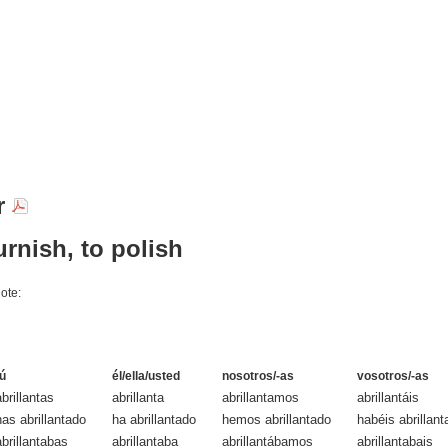
ar
urnish, to polish
ote:
tú
él/ella/usted
nosotros/-as
vosotros/-as
abrillantas
abrillanta
abrillantamos
abrillantáis
has abrillantado
ha abrillantado
hemos abrillantado
habéis abrillant
abrillantabas
abrillantaba
abrillantábamos
abrillantabais