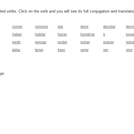
 verbs. Click on the verb and you will see its full conjugation and translatio
comer
conocer
dar
decir
decolar
derro
haber
hablar
hacer
hundirse
ir
juga
pedir
pensar
poder
poner
querer
reina
tallar
tener
traer
venir
ver
vivir
age