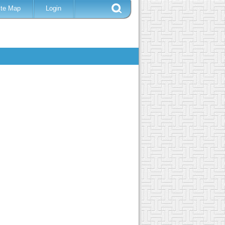
ite Map
Login