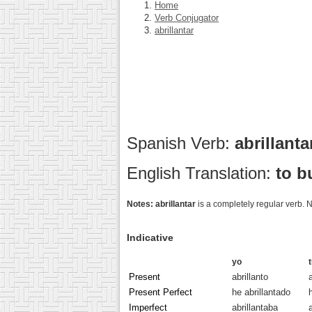
Home
Verb Conjugator
abrillantar
Spanish Verb:
abrillant
English Translation:
to b
Notes:
abrillantar
is a completely regular verb. N
Indicative
yo
Present
abrillanto
Present Perfect
he abrillantado
Imperfect
abrillantaba