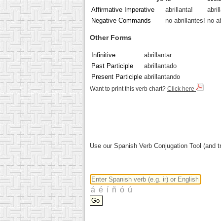
Affirmative Imperative
abrillanta!
abril
Negative Commands
no abrillantes!
no ab
Other Forms
Infinitive
abrillantar
Past Participle
abrillantado
Present Participle
abrillantando
Want to print this verb chart?
Click here
Use our Spanish Verb Conjugation Tool (and tr