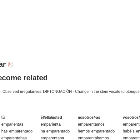
ar
ecome related
rb. Observed irregularities: DIPTONGACIÓN - Change in the stem vocale (diptongue):
tú
él/ella/usted
nosotros/-as
vosotros/
emparientas
emparienta
emparentamos
emparent
has emparentado
ha emparentado
hemos emparentado
habéis e
emparentabas
emparentaba
emparentábamos
emparent