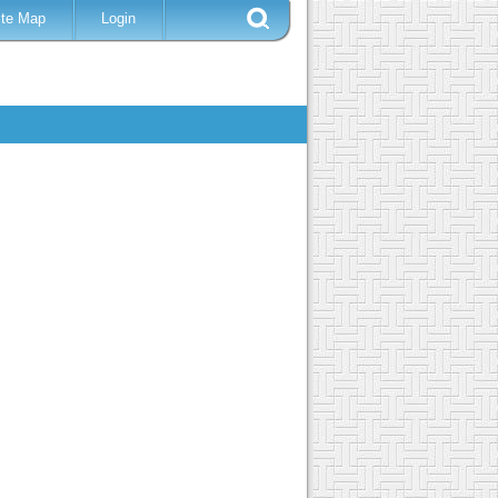
ite Map
Login