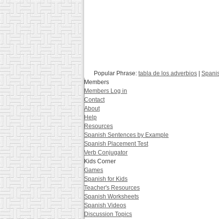
Popular Phrase:
tabla de los adverbios
|
Spanis
Members
Members Log in
Contact
About
Help
Resources
Spanish Sentences by Example
Spanish Placement Test
Verb Conjugator
Kids Corner
Games
Spanish for Kids
Teacher's Resources
Spanish Worksheets
Spanish Videos
Discussion Topics