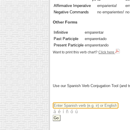
Affirmative Imperative
emparienta!
em
Negative Commands
no emparientes!
no
Other Forms
Infinitive
emparentar
Past Participle
emparentado
Present Participle
emparentando
Want to print this verb chart?
Click here
Use our Spanish Verb Conjugation Tool (and tr