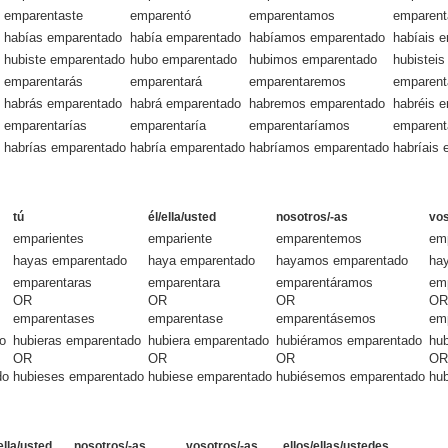
emparentaste
emparentó
emparentamos
emparent
habías emparentado
había emparentado
habíamos emparentado
habíais 
hubiste emparentado
hubo emparentado
hubimos emparentado
hubistei
emparentarás
emparentará
emparentaremos
emparent
habrás emparentado
habrá emparentado
habremos emparentado
habréis 
emparentarías
emparentaría
emparentaríamos
emparent
habrías emparentado
habría emparentado
habríamos emparentado
habríais
tú
él/ella/usted
nosotros/-as
vos
emparientes
empariente
emparentemos
em
hayas emparentado
haya emparentado
hayamos emparentado
ha
emparentaras
emparentara
emparentáramos
emp
OR
OR
OR
OR
emparentases
emparentase
emparentásemos
em
o
hubieras emparentado
hubiera emparentado
hubiéramos emparentado
hub
OR
OR
OR
OR
do
hubieses emparentado
hubiese emparentado
hubiésemos emparentado
hu
ella/usted
nosotros/-as
vosotros/-as
ellos/ellas/ustedes