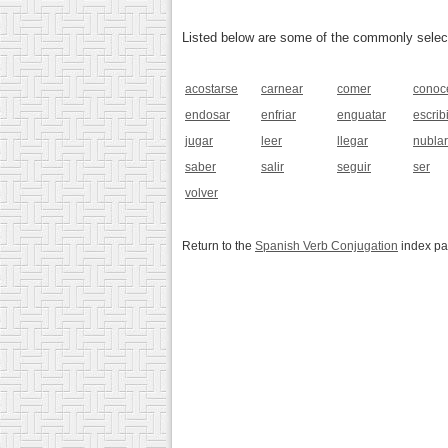
Listed below are some of the commonly selected
acostarse
carnear
comer
conoc
endosar
enfriar
enguatar
escribi
jugar
leer
llegar
nubla
saber
salir
seguir
ser
volver
Return to the
Spanish Verb Conjugation
index p