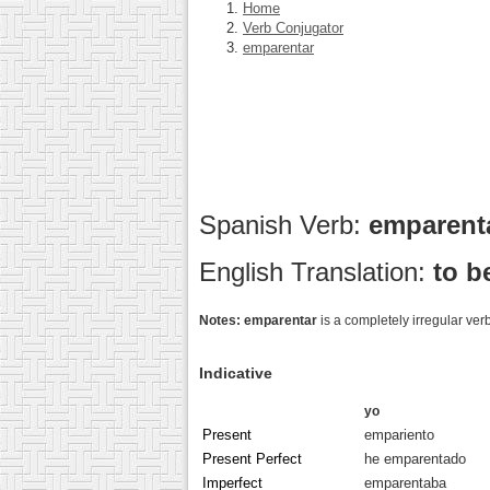
Home
Verb Conjugator
emparentar
Spanish Verb:
emparent
English Translation:
to b
Notes:
emparentar
is a completely irregular ve
Indicative
yo
Present
empariento
Present Perfect
he emparentado
Imperfect
emparentaba