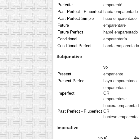
Preterite
emparenté
Past Perfect - Pluperfect
había emparentado
Past Perfect Simple
hube emparentado
Future
emparentaré
Future Perfect
habré emparentado
Conditional
emparentaría
Conditional Perfect
habría emparentado
Subjunctive
yo
Present
empariente
Present Perfect
haya emparentado
emparentara
Imperfect
OR
emparentase
hubiera emparentad
Past Perfect - Pluperfect
OR
hubiese emparenta
Imperative
yo
tú
él/