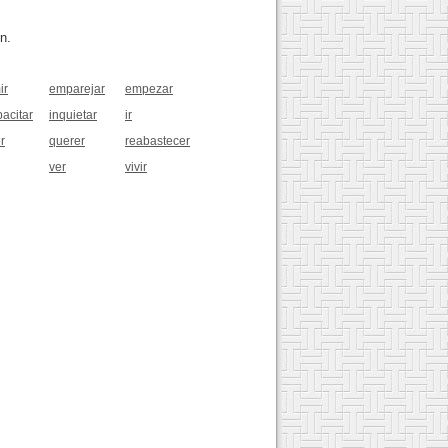
n.
ir
emparejar
empezar
pacitar
inquietar
ir
r
querer
reabastecer
ver
vivir