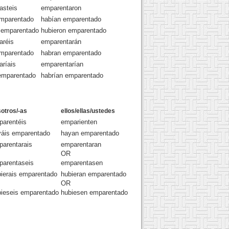
asteis
emparentaron
emparentado
habían emparentado
s emparentado
hubieron emparentado
aréis
emparentarán
emparentado
habran emparentado
aríais
emparentarían
 emparentado
habrían emparentado
otros/-as
ellos/ellas/ustedes
parentéis
emparienten
yáis emparentado
hayan emparentado
arentarais
emparentaran
OR
parentaseis
emparentasen
ierais emparentado
hubieran emparentado
OR
bieseis emparentado
hubiesen emparentado