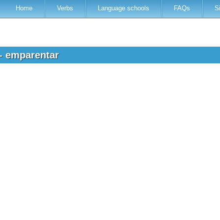
Home
Verbs
Language schools
FAQs
S
 - emparentar