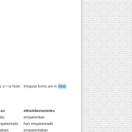
 e > ie Note: Irregular forms are in
blue
-as
ellos/ellas/ustedes
áis
emparientan
mparentado
han emparentado
abais
emparentaban