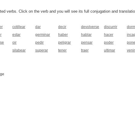
 verbs. Click on the verb and you will see its full conjugation and translatio
er
cotillear
dar
decir
devolverse
discurrir
dorm
r
estar
germinar
haber
hablar
hacer
inca
rse
oir
pedir
peligrar
pensar
poder
pone
silabear
superar
tener
traer
ultimar
venir
age