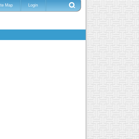
ite Map
Login