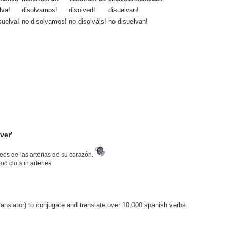
lva!
disolvamos!
disolved!
disuelvan!
suelva!
no disolvamos!
no disolváis!
no disuelvan!
ver'
eos de las arterias de su corazón.
d clots in arteries.
anslator) to conjugate and translate over 10,000 spanish verbs.