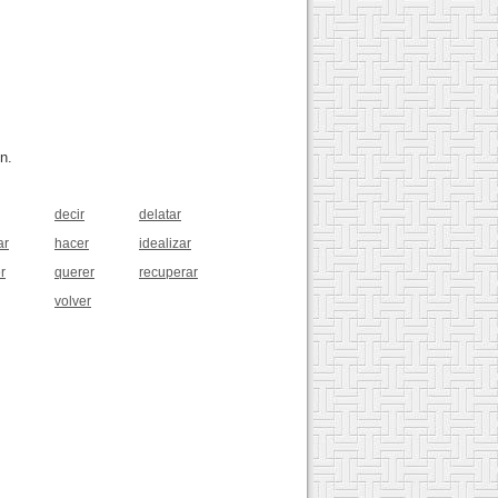
n.
decir
delatar
ar
hacer
idealizar
r
querer
recuperar
volver