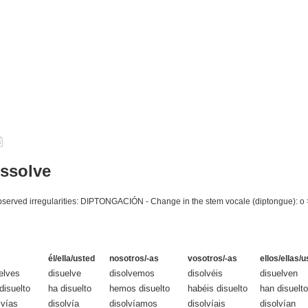
issolve
Observed irregularities: DIPTONGACIÓN - Change in the stem vocale (diptongue): o 
él/ella/usted
nosotros/-as
vosotros/-as
ellos/ellas/
elves
disuelve
disolvemos
disolvéis
disuelven
disuelto
ha disuelto
hemos disuelto
habéis disuelto
han disuelto
lvías
disolvía
disolvíamos
disolvíais
disolvían