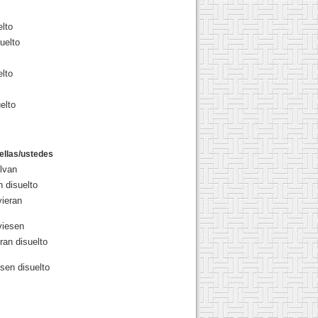
elto
uelto
elto
elto
/ellas/ustedes
lvan
 disuelto
vieran
viesen
ran disuelto
sen disuelto