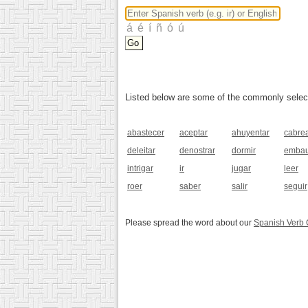
Listed below are some of the commonly selected
abastecer
aceptar
ahuyentar
cabre
deleitar
denostrar
dormir
embau
intrigar
ir
jugar
leer
roer
saber
salir
seguir
Please spread the word about our
Spanish Verb 