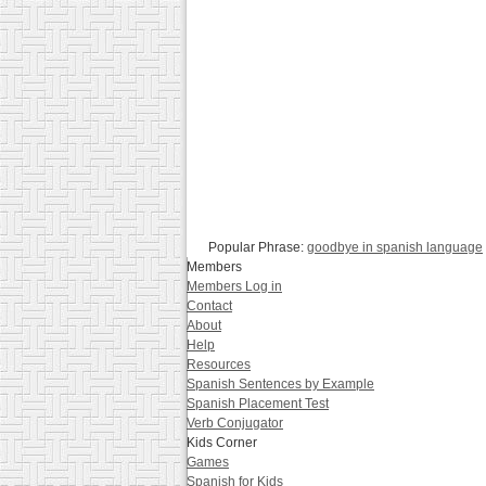
Popular Phrase:
goodbye in spanish language
Members
Members Log in
Contact
About
Help
Resources
Spanish Sentences by Example
Spanish Placement Test
Verb Conjugator
Kids Corner
Games
Spanish for Kids