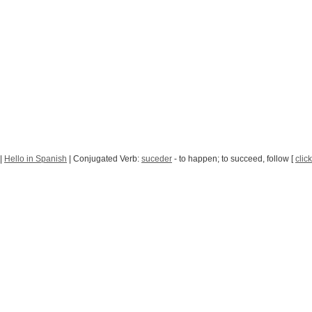
|
Hello in Spanish
| Conjugated Verb:
suceder
- to happen; to succeed, follow [
clic