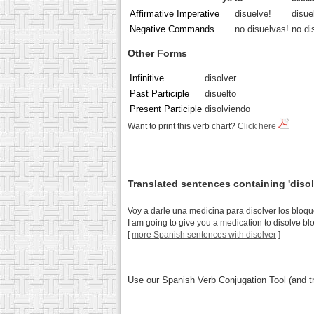
Affirmative Imperative
disuelve!
disue
Negative Commands
no disuelvas!
no di
Other Forms
Infinitive
disolver
Past Participle
disuelto
Present Participle
disolviendo
Want to print this verb chart?
Click here
Translated sentences containing 'disol
Voy a darle una medicina para disolver los bloqu
I am going to give you a medication to disolve bloo
[
more Spanish sentences with disolver
]
Use our Spanish Verb Conjugation Tool (and tr