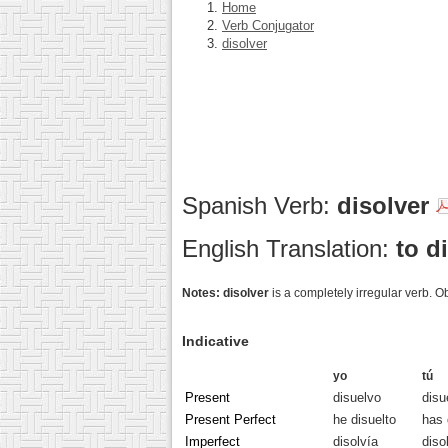
Home
Verb Conjugator
disolver
Spanish Verb:
disolver
English Translation:
to d
Notes:
disolver
is a completely irregular verb. 
Indicative
yo
tú
Present
disuelvo
disu
Present Perfect
he disuelto
has 
Imperfect
disolvía
diso