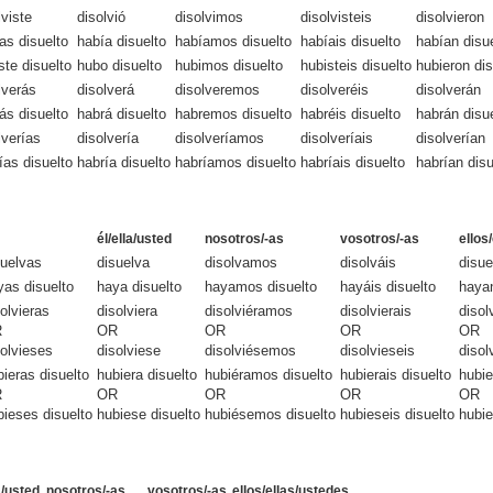
lviste
disolvió
disolvimos
disolvisteis
disolvieron
as disuelto
había disuelto
habíamos disuelto
habíais disuelto
habían disu
ste disuelto
hubo disuelto
hubimos disuelto
hubisteis disuelto
hubieron dis
lverás
disolverá
disolveremos
disolveréis
disolverán
ás disuelto
habrá disuelto
habremos disuelto
habréis disuelto
habrán disu
lverías
disolvería
disolveríamos
disolveríais
disolverían
ías disuelto
habría disuelto
habríamos disuelto
habríais disuelto
habrían disu
él/ella/usted
nosotros/-as
vosotros/-as
ellos
suelvas
disuelva
disolvamos
disolváis
disue
yas disuelto
haya disuelto
hayamos disuelto
hayáis disuelto
hayan
olvieras
disolviera
disolviéramos
disolvierais
disol
R
OR
OR
OR
OR
solvieses
disolviese
disolviésemos
disolvieseis
disol
bieras disuelto
hubiera disuelto
hubiéramos disuelto
hubierais disuelto
hubie
R
OR
OR
OR
OR
bieses disuelto
hubiese disuelto
hubiésemos disuelto
hubieseis disuelto
hubie
a/usted
nosotros/-as
vosotros/-as
ellos/ellas/ustedes