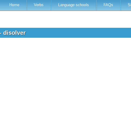
Home
Verbs
Language schools
FAQs
S
- disolver