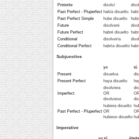
Preterite
disolví
diso
Past Perfect - Pluperfect
había disuelto
habí
Past Perfect Simple
hube disuelto
hubi
Future
disolveré
diso
Future Perfect
habré disuelto
habr
Conditional
disolvería
diso
Conditional Perfect
habría disuelto
habr
Subjunctive
yo
tú
Present
disuelva
di
Present Perfect
haya disuelto
ha
disolviera
dis
Imperfect
OR
O
disolviese
di
hubiera disuelto
hu
Past Perfect - Pluperfect
OR
O
hubiese disuelto
hu
Imperative
yo
tú
él/ell