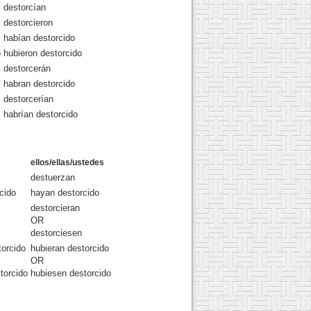
destorcían
destorcieron
habían destorcido
o
hubieron destorcido
destorcerán
habran destorcido
destorcerían
habrían destorcido
ellos/ellas/ustedes
destuerzan
cido
hayan destorcido
destorcieran
OR
destorciesen
torcido
hubieran destorcido
OR
torcido
hubiesen destorcido