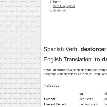
Home
Verb Conjugator
destorcer
Spanish Verb:
destorce
English Translation:
to d
Notes:
destorcer
is a completely irregular ve
Ortographic modifications: c > z Note: Irregular 
Indicative
yo
tú
Present
destuerzo
d
Present Perfect
he destorcido
h