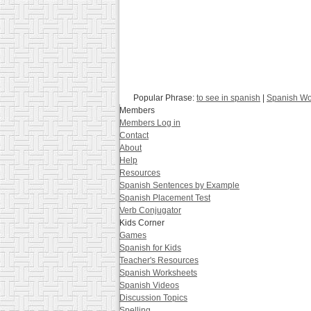
Popular Phrase:
to see in spanish
|
Spanish Wo
Members
Members Log in
Contact
About
Help
Resources
Spanish Sentences by Example
Spanish Placement Test
Verb Conjugator
Kids Corner
Games
Spanish for Kids
Teacher's Resources
Spanish Worksheets
Spanish Videos
Discussion Topics
Spelling