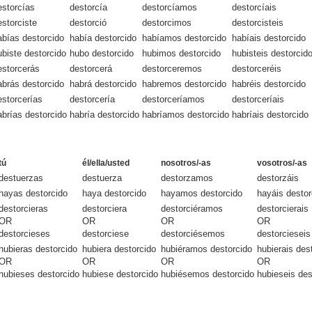
estorcías
destorcía
destorcíamos
destorcíais
estorciste
destorció
destorcimos
destorcisteis
abías destorcido
había destorcido
habíamos destorcido
habíais destorcido
ubiste destorcido
hubo destorcido
hubimos destorcido
hubisteis destorcid
estorcerás
destorcerá
destorceremos
destorceréis
abrás destorcido
habrá destorcido
habremos destorcido
habréis destorcido
estorcerías
destorcería
destorceríamos
destorceríais
abrías destorcido
habría destorcido
habríamos destorcido
habríais destorcido
tú
él/ella/usted
nosotros/-as
vosotros/-as
destuerzas
destuerza
destorzamos
destorzáis
hayas destorcido
haya destorcido
hayamos destorcido
hayáis destor
destorcieras
destorciera
destorciéramos
destorcierais
OR
OR
OR
OR
destorcieses
destorciese
destorciésemos
destorcieseis
hubieras destorcido
hubiera destorcido
hubiéramos destorcido
hubierais des
OR
OR
OR
OR
hubieses destorcido
hubiese destorcido
hubiésemos destorcido
hubieseis des