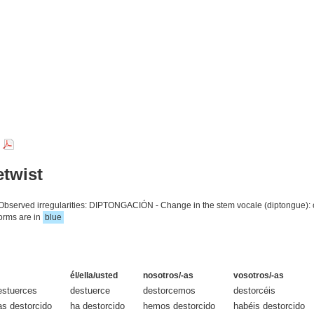
r
etwist
rb. Observed irregularities: DIPTONGACIÓN - Change in the stem vocale (dipton
forms are in
blue
él/ella/usted
nosotros/-as
vosotros/-as
estuerces
destuerce
destorcemos
destorcéis
as destorcido
ha destorcido
hemos destorcido
habéis destorcido