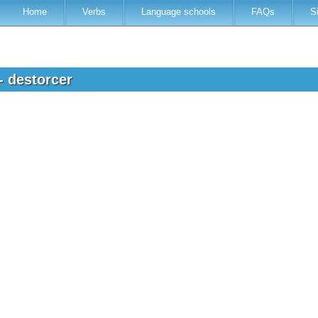
Home
Verbs
Language schools
FAQs
S
- destorcer