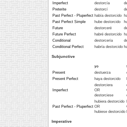
Imperfect
destorcía
d
Preterite
destorcí
d
Past Perfect - Pluperfect
había destorcido
h
Past Perfect Simple
hube destorcido
h
Future
destorceré
d
Future Perfect
habré destorcido
h
Conditional
destorcería
d
Conditional Perfect
habría destorcido
h
Subjunctive
yo
Present
destuerza
Present Perfect
haya destorcido
destorciera
Imperfect
OR
destorciese
hubiera destorcido
Past Perfect - Pluperfect
OR
hubiese destorcido
Imperative