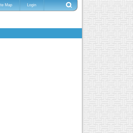
ite Map
Login