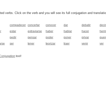
 verbs. Click on the verb and you will see its full conjugation and translatio
compadecer
concertar
conocer
dar
debatir
decir
r
estar
extraviarse
haber
hablar
hacer
herm
pedir
pensar
poder
poner
privar
quer
arse
ser
tener
teorizar
traer
venir
ver
Conjugation
tool!