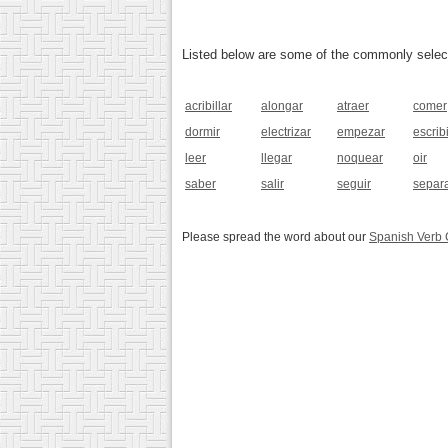
Listed below are some of the commonly selected
acribillar
alongar
atraer
comer
dormir
electrizar
empezar
escribi
leer
llegar
noquear
oir
saber
salir
seguir
separ
Please spread the word about our
Spanish Verb 