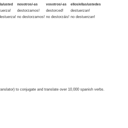
lla/usted
nosotros/-as
vosotros/-as
ellos/ellas/ustedes
tuerza!
destorzamos!
destorced!
destuerzan!
destuerza!
no destorzamos!
no destorzáis!
no destuerzan!
anslator) to conjugate and translate over 10,000 spanish verbs.