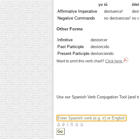
yo
tú
él/e
Affirmative Imperative
destuerce!
des
Negative Commands
no destuerzas!
no 
Other Forms
Infinitive
destorcer
Past Participle
destorcido
Present Participle
destorciendo
Want to print this verb chart?
Click here
Use our Spanish Verb Conjugation Tool (and tr