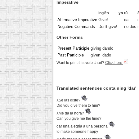
Imperative
inglés
yo
tú
Affirmative Imperative
Give!
da
Negative Commands
Don't give!
no des
Other Forms
Present Participle
giving
dando
Past Participle
given
dado
Want to print this verb chart?
Click here
Translated sentences containing 'dar'
¿Se las diste?
Did you give them to him?
¿Me da la hora?
Can you give me the time?
dar una alegría a una persona
to make someone happy