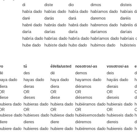
di
diste
dio
dimos
disteis
había dado
habías dado
había dado
habíamos dado
habíais 
daré
darás
dará
daremos
daréis
habré dado
habrás dado
habrá dado
habremos dado
habréis 
daría
darías
daría
daríamos
daríais
habría dado
habrías dado
habría dado
habríamos dado
habríais 
hube dado
hubiste dado
hubo dado
hubimos dado
hubisteis
yo
tú
él/ella/usted
nosotros/-as
vosotros/-as
e
dé
des
dé
demos
deis
d
haya dado
hayas dado
haya dado
hayamos dado
hayáis dado
h
diera
dieras
diera
diéramos
dierais
d
OR
OR
OR
OR
OR
diese
dieses
diese
diésemos
dieseis
d
hubiera dado
hubieras dado
hubiera dado
hubiéramos dado
hubierais dado
h
OR
OR
OR
OR
OR
hubiese dado
hubieses dado
hubiese dado
hubiésemosdado
hubieseis dado
h
diere
dieres
diere
diéremos
diereis
d
hubiere dado
hubieres dado
hubiere dado
hubiéremos dado
hubiereis dado
h