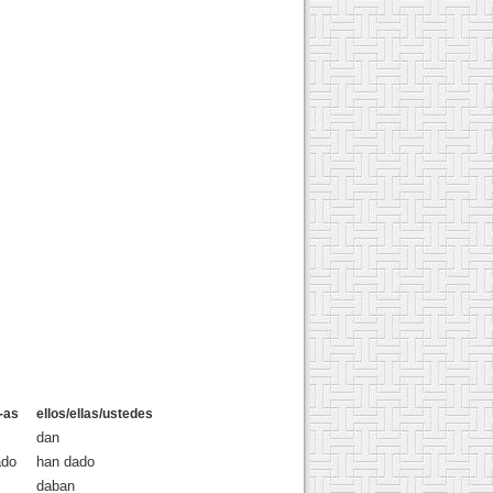
-as
ellos/ellas/ustedes
dan
ado
han dado
daban