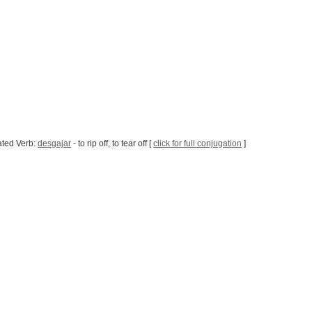
ated Verb:
desgajar
- to rip off, to tear off [
click for full conjugation
]