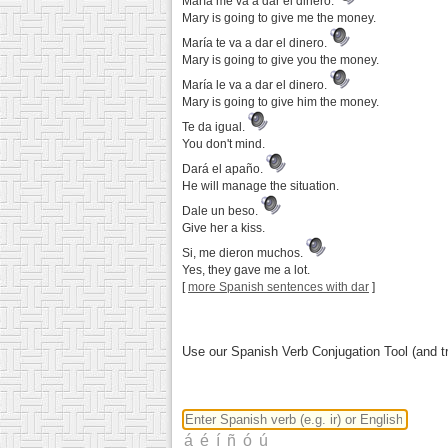
María me va a dar el dinero.
Mary is going to give me the money.
María te va a dar el dinero.
Mary is going to give you the money.
María le va a dar el dinero.
Mary is going to give him the money.
Te da igual.
You don't mind.
Dará el apaño.
He will manage the situation.
Dale un beso.
Give her a kiss.
Si, me dieron muchos.
Yes, they gave me a lot.
[
more Spanish sentences with dar
]
Use our Spanish Verb Conjugation Tool (and tr