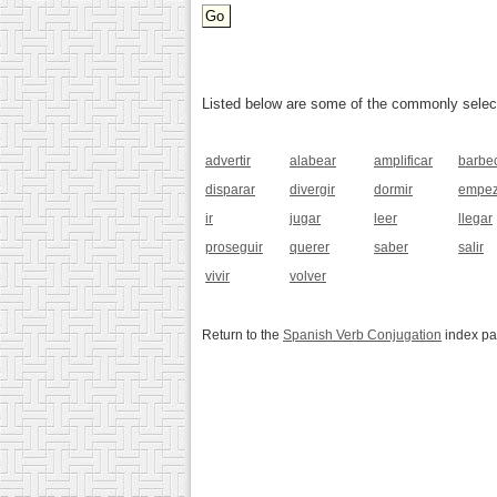
Listed below are some of the commonly selected
advertir
alabear
amplificar
barbe
disparar
divergir
dormir
empez
ir
jugar
leer
llegar
proseguir
querer
saber
salir
vivir
volver
Return to the
Spanish Verb Conjugation
index p