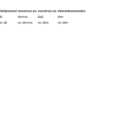
él/ella/usted
nosotros/-as
vosotros/-as
ellos/ellas/ustedes
dé
demos
dad
den
no dé
no demos
no deis
no den