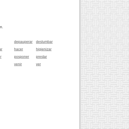
n.
depauperar
deslumbar
ar
hacer
higienizar
r
posponer
prestar
venir
ver