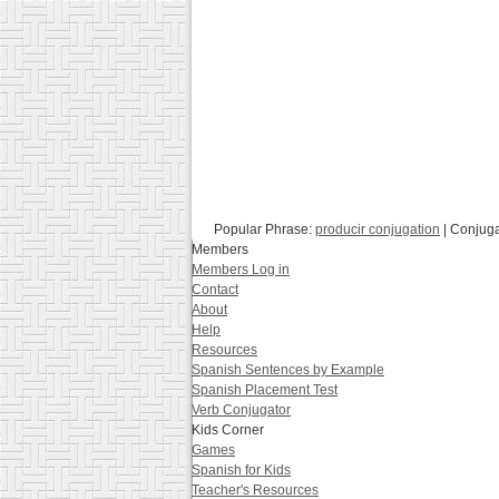
Popular Phrase:
producir conjugation
| Conjug
Members
Members Log in
Contact
About
Help
Resources
Spanish Sentences by Example
Spanish Placement Test
Verb Conjugator
Kids Corner
Games
Spanish for Kids
Teacher's Resources