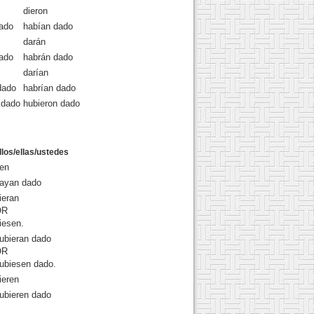
dieron
dado
habían dado
darán
dado
habrán dado
darían
dado
habrían dado
 dado
hubieron dado
llos/ellas/ustedes
en
ayan dado
ieran
OR
iesen.
ubieran dado
OR
ubiesen dado.
ieren
ubieren dado