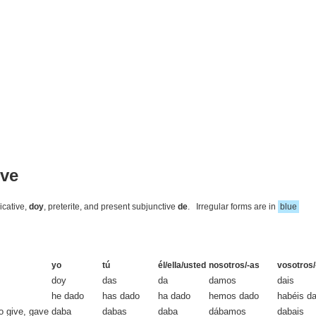
ive
icative,
doy
, preterite, and present subjunctive
de
. Irregular forms are in
blue
yo
tú
él/ella/usted
nosotros/-as
vosotros/
doy
das
da
damos
dais
he dado
has dado
ha dado
hemos dado
habéis d
o give, gave
daba
dabas
daba
dábamos
dabais