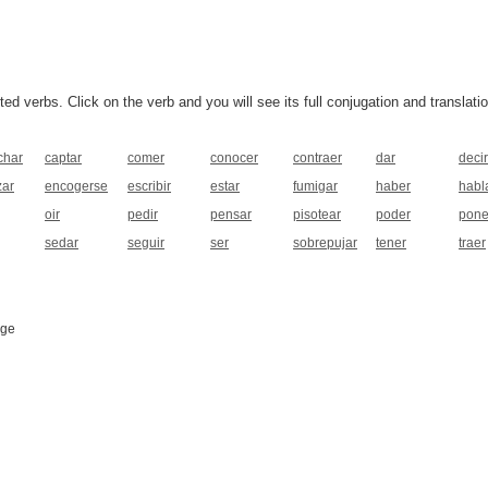
 verbs. Click on the verb and you will see its full conjugation and translatio
char
captar
comer
conocer
contraer
dar
decir
ar
encogerse
escribir
estar
fumigar
haber
habl
oir
pedir
pensar
pisotear
poder
pone
sedar
seguir
ser
sobrepujar
tener
traer
age