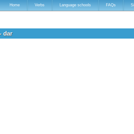
Home
Verbs
Language schools
FAQs
S
- dar