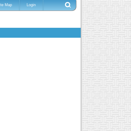
ite Map
Login