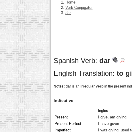
Home
Verb Conjugator
dar
Spanish Verb:
dar
English Translation:
to g
Notes:
dar is an
irregular verb
in the present ind
Indicative
inglés
Present
I give, am giving
Present Perfect
I have given
Imperfect
I was giving, used t