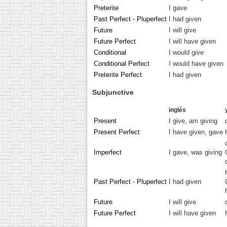
Preterite
I gave
Past Perfect - Pluperfect
I had given
Future
I will give
Future Perfect
I will have given
Conditional
I would give
Conditional Perfect
I would have given
Preterite Perfect
I had given
Subjunctive
inglés
Present
I give, am giving
Present Perfect
I have given, gave
Imperfect
I gave, was giving
Past Perfect - Pluperfect
I had given
Future
I will give
Future Perfect
I will have given