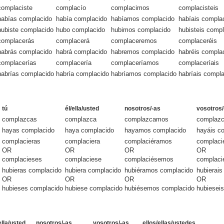
complaciste
complacío
complacimos
complacisteis
habías complacido
había complacido
habíamos complacido
habíais compla
hubiste complacido
hubo complacido
hubimos complacido
hubisteis comp
complacerás
complacerá
complaceremos
complaceréis
habrás complacido
habrá complacido
habremos complacido
habréis compla
complacerías
complacería
complaceríamos
complaceríais
habrías complacido
habría complacido
habríamos complacido
habríais compl
tú
él/ella/usted
nosotros/-as
vosotros/
complazcas
complazca
complazcamos
complazc
hayas complacido
haya complacido
hayamos complacido
hayáis c
complacieras
complaciera
complaciéramos
complaci
OR
OR
OR
OR
complacieses
complaciese
complaciésemos
complaci
hubieras complacido
hubiera complacido
hubiéramos complacido
hubierais
OR
OR
OR
OR
hubieses complacido
hubiese complacido
hubiésemos complacido
hubiesei
ella/usted
nosotros/-as
vosotros/-as
ellos/ellas/ustedes