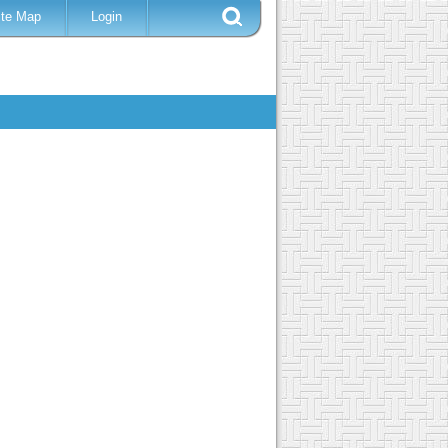
ite Map
Login