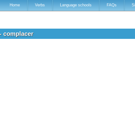
Home
Verbs
Language schools
FAQs
S
 - complacer