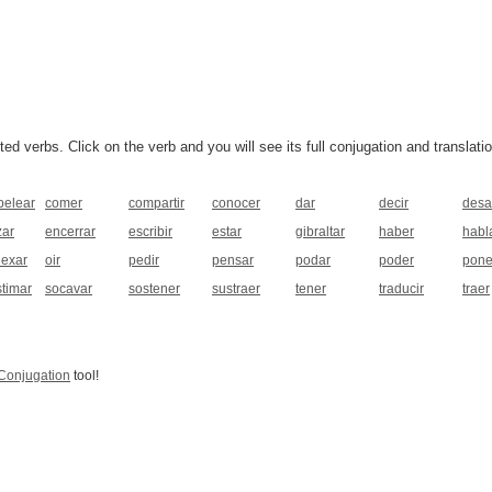
 verbs. Click on the verb and you will see its full conjugation and translatio
belear
comer
compartir
conocer
dar
decir
desa
ar
encerrar
escribir
estar
gibraltar
haber
habl
lexar
oir
pedir
pensar
podar
poder
pone
timar
socavar
sostener
sustraer
tener
traducir
traer
Conjugation
tool!