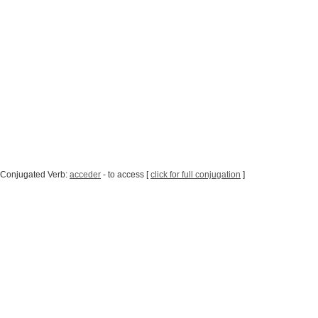
 Conjugated Verb:
acceder
- to access [
click for full conjugation
]