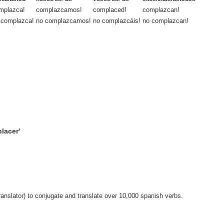
mplazca!
complazcamos!
complaced!
complazcan!
 complazca!
no complazcamos!
no complazcáis!
no complazcan!
lacer'
anslator) to conjugate and translate over 10,000 spanish verbs.