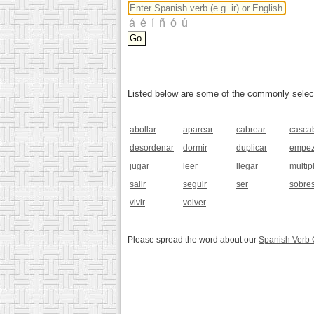
Listed below are some of the commonly selected
abollar
aparear
cabrear
casca
desordenar
dormir
duplicar
empez
jugar
leer
llegar
multip
salir
seguir
ser
sobres
vivir
volver
Please spread the word about our
Spanish Verb 