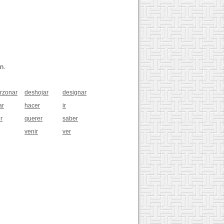
n.
rzonar
deshojar
designar
ar
hacer
ir
r
querer
saber
venir
ver