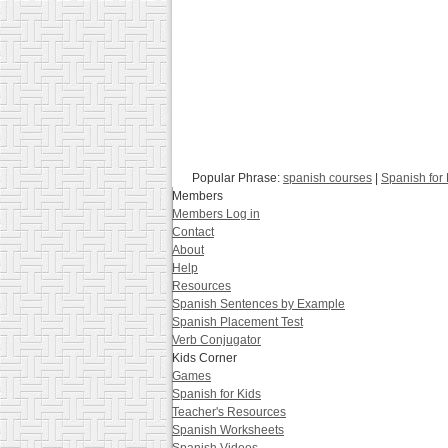
Popular Phrase:
spanish courses
|
Spanish for
Members
Members Log in
Contact
About
Help
Resources
Spanish Sentences by Example
Spanish Placement Test
Verb Conjugator
Kids Corner
Games
Spanish for Kids
Teacher's Resources
Spanish Worksheets