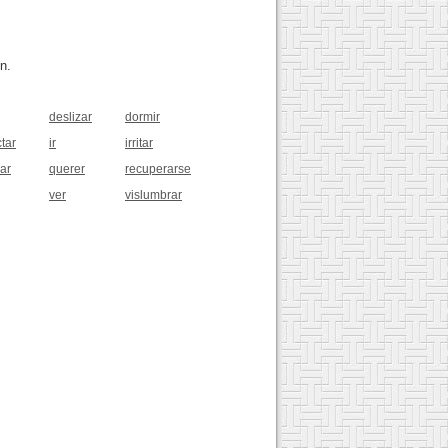
n.
deslizar
dormir
tar
ir
irritar
jar
querer
recuperarse
ver
vislumbrar