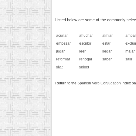
Listed below are some of the commonly selected
acunar
ahuchar
almiar
ampar
empezar
escribir
estar
exclui
jugar
leer
llegar
majar
reformar
rehogar
saber
salir
vivir
volver
Return to the
Spanish Verb Conjugation
index p