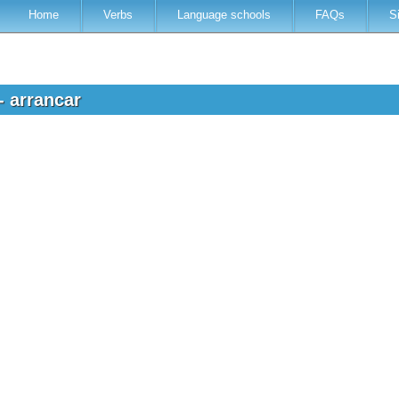
Home
Verbs
Language schools
FAQs
S
- arrancar