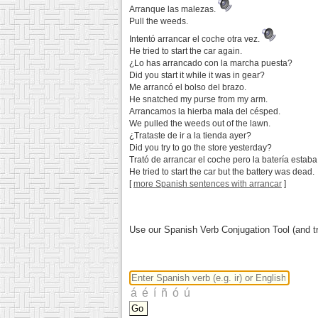
Arranque las malezas.
Pull the weeds.
Intentó arrancar el coche otra vez.
He tried to start the car again.
¿Lo has arrancado con la marcha puesta?
Did you start it while it was in gear?
Me arrancó el bolso del brazo.
He snatched my purse from my arm.
Arrancamos la hierba mala del césped.
We pulled the weeds out of the lawn.
¿Trataste de ir a la tienda ayer?
Did you try to go the store yesterday?
Trató de arrancar el coche pero la batería estab
He tried to start the car but the battery was dead.
[
more Spanish sentences with arrancar
]
Use our Spanish Verb Conjugation Tool (and tr