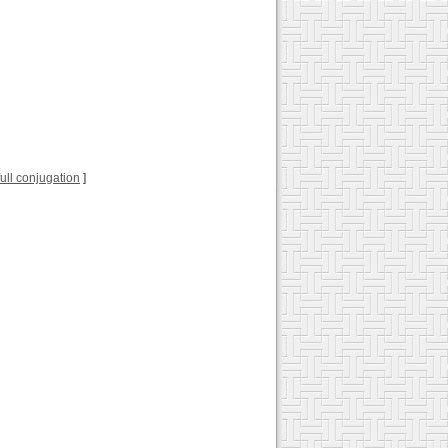
 full conjugation
]