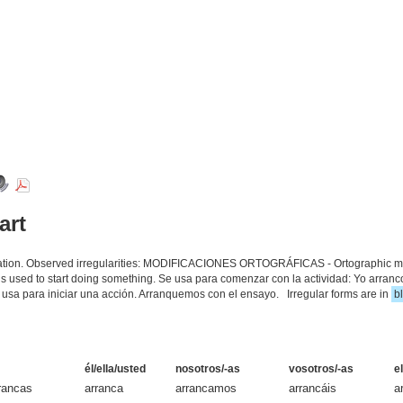
art
ciation. Observed irregularities: MODIFICACIONES ORTOGRÁFICAS - Ortographic modifi
. It is used to start doing something. Se usa para comenzar con la actividad: Yo arr
 usa para iniciar una acción. Arranquemos con el ensayo. Irregular forms are in
b
él/ella/usted
nosotros/-as
vosotros/-as
e
rancas
arranca
arrancamos
arrancáis
a