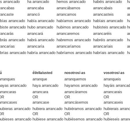
s arrancado
ha arrancado
hemos arrancado
habéis arrancado
h
rancabas
arrancaba
arrancábamos
arrancabais
a
rancaste
arrancó
arrancamos
arrancasteis
a
bías arrancado
había arrancado
habíamos arrancado
habíais arrancado
h
biste arrancado
hubo arrancado
hubimos arrancado
hubisteis arrancado
h
rancarás
arrancará
arrancaremos
arrancaréis
a
brás arrancado
habrá arrancado
habremos arrancado
habréis arrancado
h
rancarías
arrancaría
arrancaríamos
arrancaríais
a
brías arrancado
habría arrancado
habríamos arrancado
habríais arrancado
h
tú
él/ella/usted
nosotros/-as
vosotros/-as
arranques
arranque
arranquemos
arranqueis
hayas arrancado
haya arrancado
hayamos arrancado
hayáis arranca
arrancaras
arrancara
arrancáramos
arrancarais
OR
OR
OR
OR
arrancases
arrancase
arrancásemos
arrancaseis
hubieras arrancado
hubiera arrancado
hubiéramos arrancado
hubierais arran
OR
OR
OR
OR
hubieses arrancado
hubiese arrancado
hubiésemos arrancado
hubieseis arra