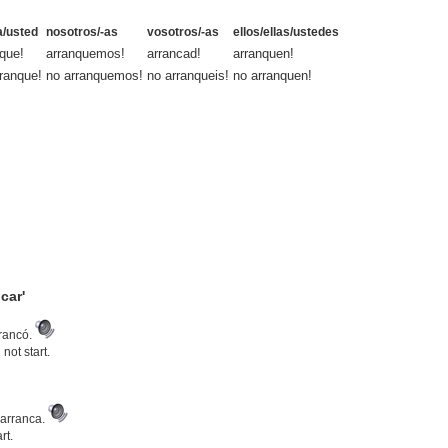
la/usted
nosotros/-as
vosotros/-as
ellos/ellas/ustedes
que!
arranquemos!
arrancad!
arranquen!
ranque!
no arranquemos!
no arranqueis!
no arranquen!
car'
rrancó.
not start.
 arranca.
rt.