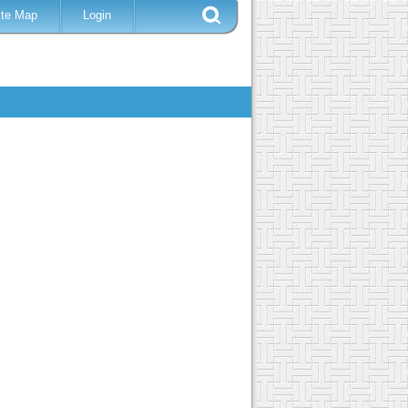
ite Map
Login