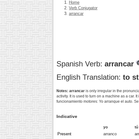
Home
Verb Conjugator
arrancar
Spanish Verb:
arrancar
English Translation:
to st
Notes:
arrancar
is only irregular in the pronun
activity. It is used to turn on a machine as a car
funcionamiento motores: Yo arranque el auto. Se
Indicative
yo
tú
Present
arranco
ar