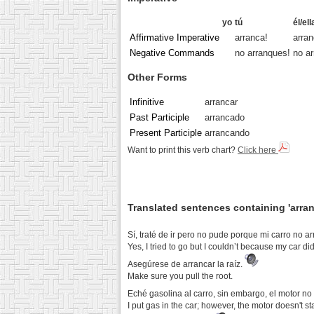
yo
tú
él/el
Affirmative Imperative
arranca!
arran
Negative Commands
no arranques!
no ar
Other Forms
Infinitive
arrancar
Past Participle
arrancado
Present Participle
arrancando
Want to print this verb chart?
Click here
Translated sentences containing 'arran
Sí, traté de ir pero no pude porque mi carro no a
Yes, I tried to go but I couldn’t because my car did 
Asegúrese de arrancar la raíz.
Make sure you pull the root.
Eché gasolina al carro, sin embargo, el motor no
I put gas in the car; however, the motor doesn't sta