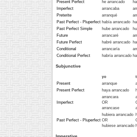
Present Perfect
he arrancado
ha
Imperfect
arrancaba
ar
Preterite
arranqué
ar
Past Perfect - Pluperfect
había arrancado
ha
Past Perfect Simple
hube arrancado
hu
Future
arrancaré
ar
Future Perfect
habré arrancado
ha
Conditional
arrancaría
ar
Conditional Perfect
habría arrancado
ha
Subjunctive
yo
Present
arranque
Present Perfect
haya arrancado
arrancara
Imperfect
OR
arrancase
hubiera arrancado
Past Perfect - Pluperfect
OR
hubiese arrancado
Imperative