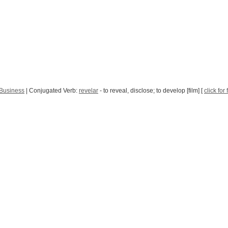
 Business
| Conjugated Verb:
revelar
- to reveal, disclose; to develop [film] [
click for