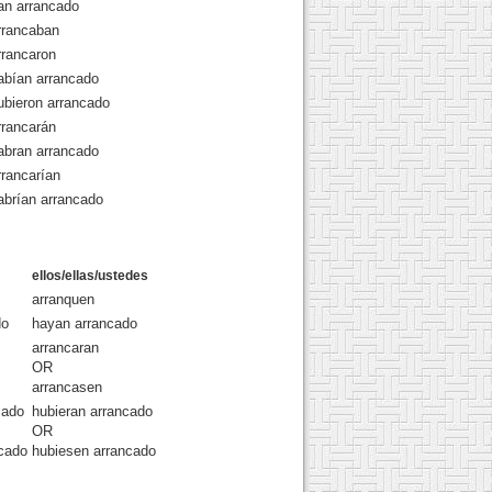
an arrancado
rrancaban
rrancaron
abían arrancado
ubieron arrancado
rrancarán
abran arrancado
rrancarían
abrían arrancado
ellos/ellas/ustedes
arranquen
do
hayan arrancado
arrancaran
OR
arrancasen
cado
hubieran arrancado
OR
ncado
hubiesen arrancado