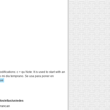
cations: c > qu Note: It is used to start with an
anco mi dia temprano. Se usa para poner en
lue
llos/ellas/ustedes
rrancan