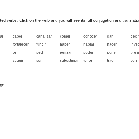
 verbs. Click on the verb and you will see its full conjugation and translatio
ar
caber
canalizar
comer
conocer
dar
decir
r
fortalecer
fundir
haber
hablar
hacer
inyec
oir
pedir
pensar
poder
poner
prefi
seguir
ser
subestimar
tener
traer
venir
age