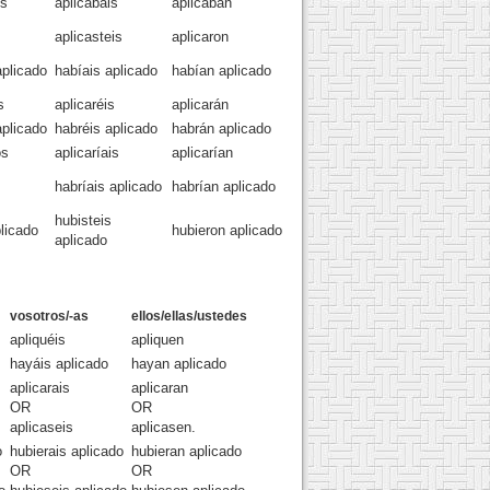
os
aplicabais
aplicaban
aplicasteis
aplicaron
plicado
habíais aplicado
habían aplicado
s
aplicaréis
aplicarán
plicado
habréis aplicado
habrán aplicado
os
aplicaríais
aplicarían
habríais aplicado
habrían aplicado
hubisteis
licado
hubieron aplicado
aplicado
vosotros/-as
ellos/ellas/ustedes
apliquéis
apliquen
hayáis aplicado
hayan aplicado
aplicarais
aplicaran
OR
OR
aplicaseis
aplicasen.
o
hubierais aplicado
hubieran aplicado
OR
OR