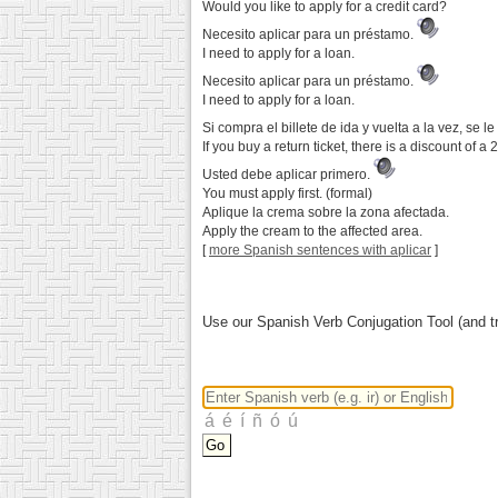
Would you like to apply for a credit card?
Necesito aplicar para un préstamo.
I need to apply for a loan.
Necesito aplicar para un préstamo.
I need to apply for a loan.
Si compra el billete de ida y vuelta a la vez, se
If you buy a return ticket, there is a discount of 
Usted debe aplicar primero.
You must apply first. (formal)
Aplique la crema sobre la zona afectada.
Apply the cream to the affected area.
[
more Spanish sentences with aplicar
]
Use our Spanish Verb Conjugation Tool (and tr