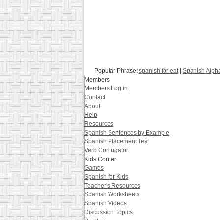
Popular Phrase:
spanish for eat
|
Spanish Alph
Members
Members Log in
Contact
About
Help
Resources
Spanish Sentences by Example
Spanish Placement Test
Verb Conjugator
Kids Corner
Games
Spanish for Kids
Teacher's Resources
Spanish Worksheets
Spanish Videos
Discussion Topics