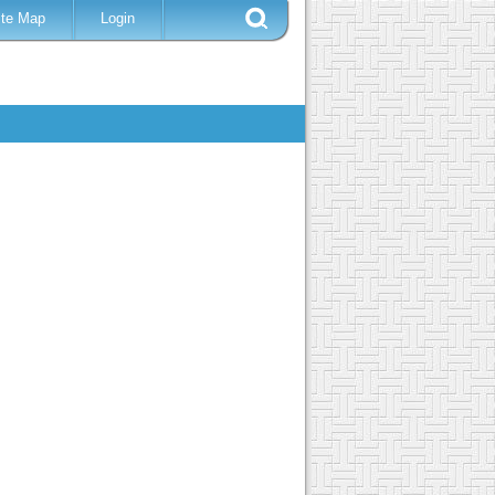
ite Map
Login