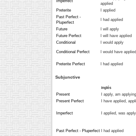
Imperfect
applied
Preterite
I applied
Past Perfect -
I had applied
Pluperfect
Future
I will apply
Future Perfect
I will have applied
Conditional
I would apply
Conditional Perfect
I would have applie
Preterite Perfect
I had applied
Subjunctive
inglés
Present
I apply, am applyin
Present Perfect
I have applied, appl
Imperfect
I applied, was apply
Past Perfect - Pluperfect
I had applied