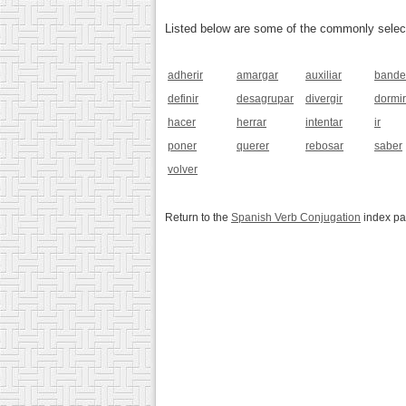
Listed below are some of the commonly selected
adherir
amargar
auxiliar
bande
definir
desagrupar
divergir
dormir
hacer
herrar
intentar
ir
poner
querer
rebosar
saber
volver
Return to the
Spanish Verb Conjugation
index p