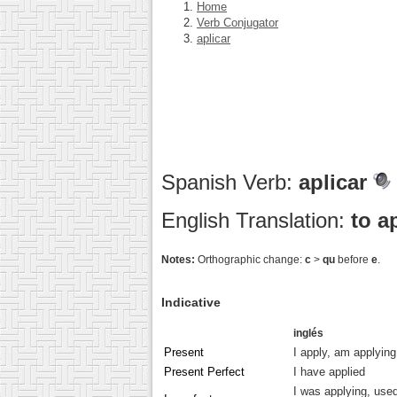
Home
Verb Conjugator
aplicar
Spanish Verb:
aplicar
English Translation:
to a
Notes:
Orthographic change:
c
>
qu
before
e
.
Indicative
inglés
Present
I apply, am applying
Present Perfect
I have applied
I was applying, used