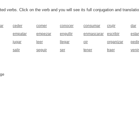
 verbs. Click on the verb and you will see its full conjugation and translatio
ar
ceder
comer
conocer
consumar
crujir
dar
empatar
empezar
engullir
enmascarar
escribir
estar
jugar
leer
llegar
oir
organizar
pedi
salir
seguir
ser
tener
traer
venir
age