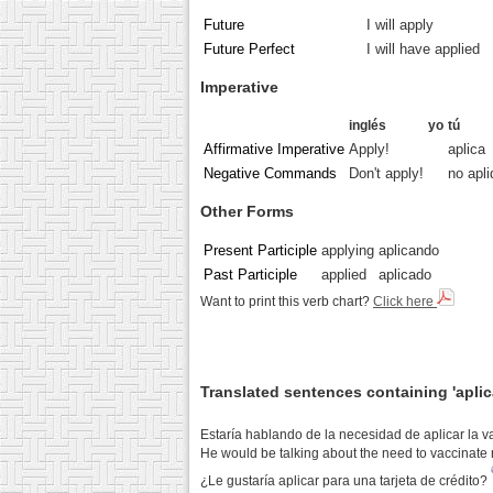
Future
I will apply
Future Perfect
I will have applied
Imperative
inglés
yo
tú
Affirmative Imperative
Apply!
aplica
Negative Commands
Don't apply!
no apl
Other Forms
Present Participle
applying
aplicando
Past Participle
applied
aplicado
Want to print this verb chart?
Click here
Translated sentences containing 'aplic
Estaría hablando de la necesidad de aplicar la 
He would be talking about the need to vaccinate 
¿Le gustaría aplicar para una tarjeta de crédito?