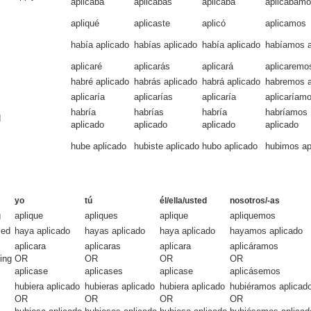
aplicaba
aplicabas
aplicaba
aplicábam
apliqué
aplicaste
aplicó
aplicamos
había aplicado
habías aplicado
había aplicado
habíamos a
aplicaré
aplicarás
aplicará
aplicaremo
habré aplicado
habrás aplicado
habrá aplicado
habremos a
aplicaría
aplicarías
aplicaría
aplicaríam
habría
habrías
habría
habríamos
d
aplicado
aplicado
aplicado
aplicado
hube aplicado
hubiste aplicado
hubo aplicado
hubimos ap
yo
tú
él/ella/usted
nosotros/-as
g
aplique
apliques
aplique
apliquemos
ied
haya aplicado
hayas aplicado
haya aplicado
hayamos aplicado
aplicara
aplicaras
aplicara
aplicáramos
ing
OR
OR
OR
OR
aplicase
aplicases
aplicase
aplicásemos
hubiera aplicado
hubieras aplicado
hubiera aplicado
hubiéramos aplicad
OR
OR
OR
OR