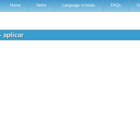
Home
Verbs
Language schools
FAQs
S
- aplicar