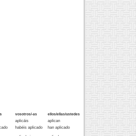
s
vosotros/-as
ellos/ellas/ustedes
aplicáis
aplican
cado
habéis aplicado
han aplicado