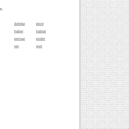
n.
debitar
decir
haber
hablar
r
pensar
poder
ver
vivir