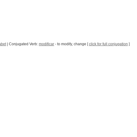
abet
| Conjugated Verb:
modificar
- to modify, change [
click for full conjugation
]