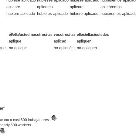
hubiese aplicado
hubieses aplicado
hubiese aplicado
hubiésemos aplicad
aplicare
aplicares
aplicare
aplicáremos
hubiere aplicado
hubieres aplicado
hubiere aplicado
hubiéremos aplicad
él/ella/usted
nosotros/-as
vosotros/-as
ellos/ellas/ustedes
aplique
aplicad
apliquen
iques
no aplique
no apliquéis
no apliquen
ar'
vacuna a casi 600 trabajadores.
nearly 600 workers.