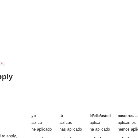
pply
yo
tú
él/ella/usted
nosotros/-a
aplico
aplicas
aplica
aplicamos
he aplicado
has aplicado
ha aplicado
hemos apli
 to apply,