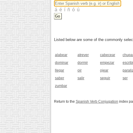
Listed below are some of the commonly selected
alabear
atrever
cabecear
chupa
dominar
dormir
empezar
escribi
llegar
oir
ojear
parali
saber
salir
seguir
ser
zumbar
Return to the
Spanish Verb Conjugation
index p