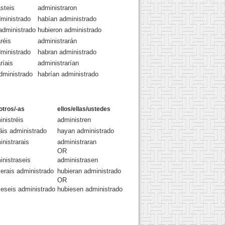
steis
administraron
dministrado
habían administrado
 administrado
hubieron administrado
réis
administrarán
dministrado
habran administrado
ríais
administrarían
administrado
habrían administrado
otros/-as
ellos/ellas/ustedes
inistréis
administren
áis administrado
hayan administrado
inistrarais
administraran
OR
inistraseis
administrasen
ierais administrado
hubieran administrado
OR
ieseis administrado
hubiesen administrado