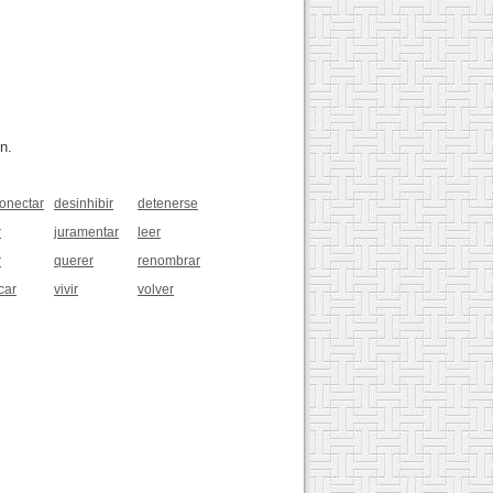
n.
onectar
desinhibir
detenerse
r
juramentar
leer
r
querer
renombrar
icar
vivir
volver