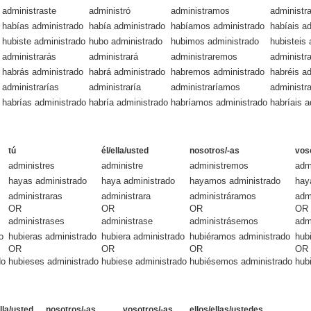
administraste
administró
administramos
administra
habías administrado
había administrado
habíamos administrado
habíais a
hubiste administrado
hubo administrado
hubimos administrado
hubisteis
administrarás
administrará
administraremos
administra
habrás administrado
habrá administrado
habremos administrado
habréis a
administrarías
administraría
administraríamos
administra
habrías administrado
habría administrado
habríamos administrado
habríais 
tú
él/ella/usted
nosotros/-as
vos
administres
administre
administremos
adm
hayas administrado
haya administrado
hayamos administrado
hay
administraras
administrara
administráramos
adm
OR
OR
OR
OR
administrases
administrase
administrásemos
adm
o
hubieras administrado
hubiera administrado
hubiéramos administrado
hub
OR
OR
OR
OR
do
hubieses administrado
hubiese administrado
hubiésemos administrado
hub
ella/usted
nosotros/-as
vosotros/-as
ellos/ellas/ustedes