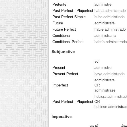
Preterite
administré
Past Perfect - Pluperfect
había administrado
Past Perfect Simple
hube administrado
Future
administraré
Future Perfect
habré administrado
Conditional
administraría
Conditional Perfect
habría administrado
Subjunctive
yo
Present
administre
Present Perfect
haya administrado
administrara
Imperfect
OR
administrase
hubiera administrad
Past Perfect - Pluperfect
OR
hubiese administra
Imperative
yo
tú
él/