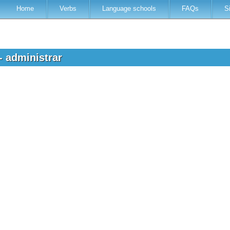
Home
Verbs
Language schools
FAQs
S
- administrar