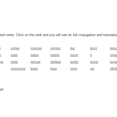
 verbs. Click on the verb and you will see its full conjugation and translatio
r
comer
conocer
corroer
dar
decir
desc
r
estar
haber
hablar
hacer
ir
juga
zar
pedir
pensar
pleitear
poder
poner
puja
solucionar
tener
traer
venir
ver
vitrif
age