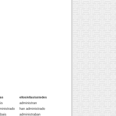
-as
ellos/ellas/ustedes
is
administran
ministrado
han administrado
abais
administraban