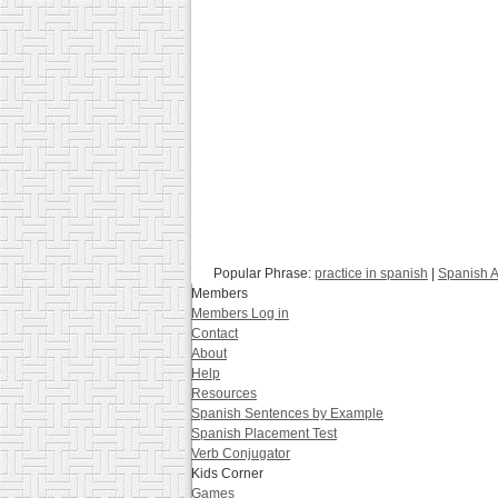
Popular Phrase:
practice in spanish
|
Spanish A
Members
Members Log in
Contact
About
Help
Resources
Spanish Sentences by Example
Spanish Placement Test
Verb Conjugator
Kids Corner
Games