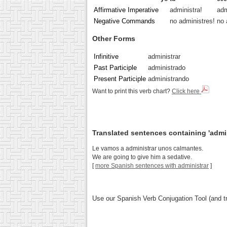
Affirmative Imperative
administra!
adm
Negative Commands
no administres!
no 
Other Forms
Infinitive
administrar
Past Participle
administrado
Present Participle
administrando
Want to print this verb chart?
Click here
Translated sentences containing 'admin
Le vamos a administrar unos calmantes.
We are going to give him a sedative.
[
more Spanish sentences with administrar
]
Use our Spanish Verb Conjugation Tool (and tr