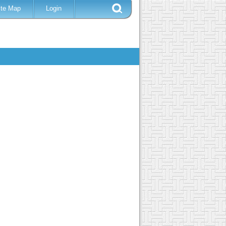
ite Map
Login