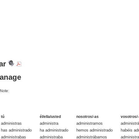
rar
manage
 Note:
tú
él/ella/usted
nosotros/-as
vosotros/
administras
administra
administramos
administrá
has administrado
ha administrado
hemos administrado
habéis ad
administrabas
administraba
administrábamos
administr