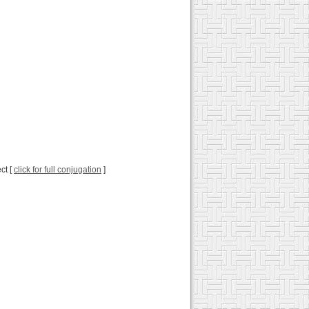
ct [
click for full conjugation
]