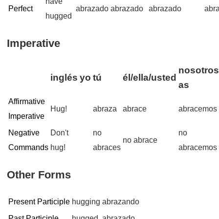
have
Perfect
abrazado
abrazado
abrazado
abr
hugged
Imperative
nosotros
inglés
yo
tú
él/ella/usted
as
Affirmative
Hug!
abraza
abrace
abracemos
Imperative
Negative
Don't
no
no
no abrace
Commands
hug!
abraces
abracemos
Other Forms
Present Participle
hugging
abrazando
Past Participle
hugged
abrazado