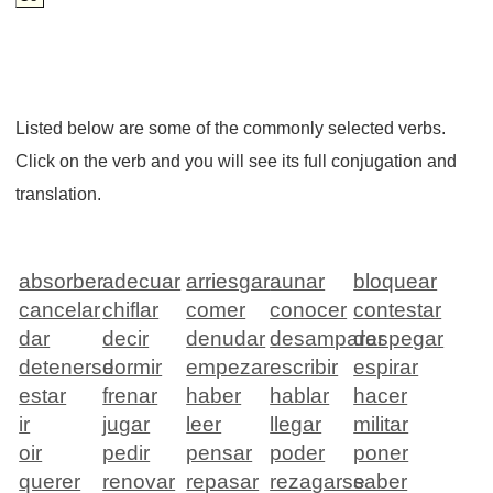
Listed below are some of the commonly selected verbs.
Click on the verb and you will see its full conjugation and
translation.
absorber
adecuar
arriesgar
aunar
bloquear
cancelar
chiflar
comer
conocer
contestar
dar
decir
denudar
desamparar
despegar
detenerse
dormir
empezar
escribir
espirar
estar
frenar
haber
hablar
hacer
ir
jugar
leer
llegar
militar
oir
pedir
pensar
poder
poner
querer
renovar
repasar
rezagarse
saber