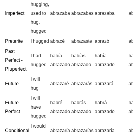
hugging,
Imperfect
used to
abrazaba
abrazabas
abrazaba
a
hug,
hugged
Preterite
I hugged
abracé
abrazaste
abrazó
a
Past
I had
había
habías
había
h
Perfect -
hugged
abrazado
abrazado
abrazado
a
Pluperfect
I will
Future
abrazaré
abrazarás
abrazará
a
hug
I will
Future
habré
habrás
habrá
h
have
Perfect
abrazado
abrazado
abrazado
a
hugged
I would
Conditional
abrazaría
abrazarías
abrazaría
a