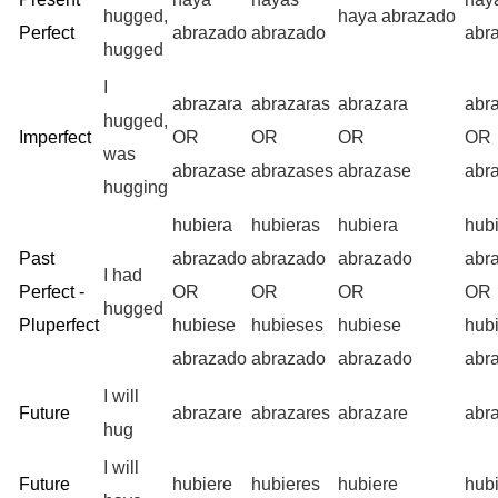
hugged,
haya abrazado
Perfect
abrazado
abrazado
abr
hugged
I
abrazara
abrazaras
abrazara
abr
hugged,
Imperfect
OR
OR
OR
OR
was
abrazase
abrazases
abrazase
abr
hugging
hubiera
hubieras
hubiera
hub
Past
abrazado
abrazado
abrazado
abr
I had
Perfect -
OR
OR
OR
OR
hugged
Pluperfect
hubiese
hubieses
hubiese
hub
abrazado
abrazado
abrazado
abr
I will
Future
abrazare
abrazares
abrazare
abr
hug
I will
Future
hubiere
hubieres
hubiere
hub