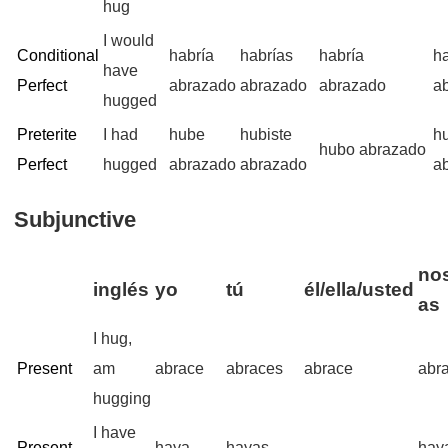
hug
I would
Conditional
habría
habrías
habría
h
have
Perfect
abrazado
abrazado
abrazado
a
hugged
Preterite
I had
hube
hubiste
h
hubo abrazado
Perfect
hugged
abrazado
abrazado
a
Subjunctive
nos
inglés
yo
tú
él/ella/usted
as
I hug,
Present
am
abrace
abraces
abrace
abr
hugging
I have
Present
haya
hayas
hay