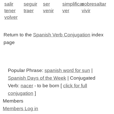
salir
seguir
ser
simplificar
sobresaltar
tener
traer
venir
ver
vivir
volver
Return to the
Spanish Verb Conjugation
index
page
Popular Phrase:
spanish word for sun
|
Spanish Days of the Week
| Conjugated
Verb:
nacer
- to be born [
click for full
conjugation
]
Members
Members Log in