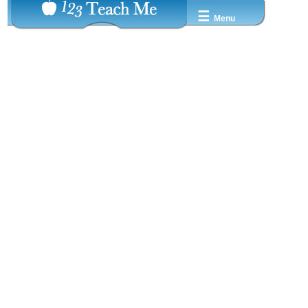
☰
Menu