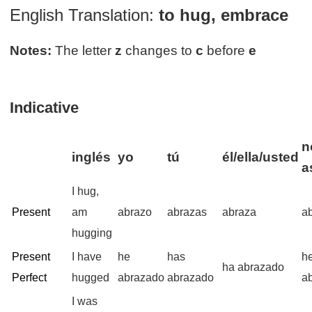
English Translation:
to hug, embrace
Notes:
The letter
z
changes to
c
before
e
Indicative
n
inglés
yo
tú
él/ella/usted
a
I hug,
Present
am
abrazo
abrazas
abraza
a
hugging
Present
I have
he
has
h
ha abrazado
Perfect
hugged
abrazado
abrazado
a
I was