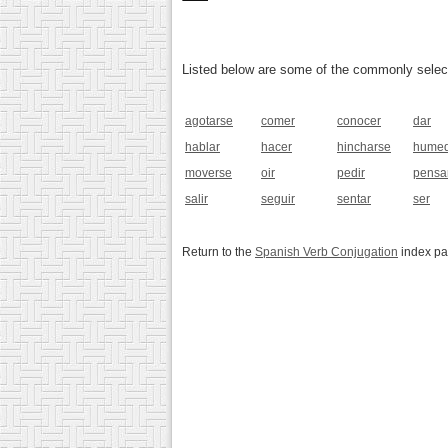
Listed below are some of the commonly selected
agotarse
comer
conocer
dar
hablar
hacer
hincharse
humed
moverse
oir
pedir
pensa
salir
seguir
sentar
ser
Return to the
Spanish Verb Conjugation
index p