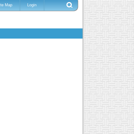
ite Map
Login