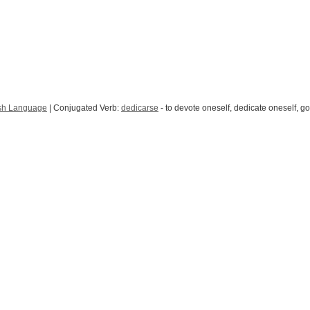
sh Language
| Conjugated Verb:
dedicarse
- to devote oneself, dedicate oneself, go i