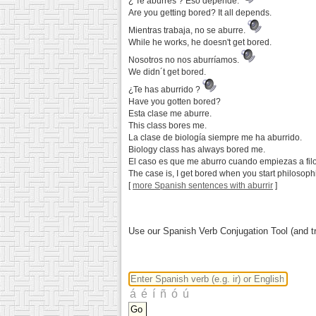
¿ Te aburres ? Eso depende.
Are you getting bored? It all depends.
Mientras trabaja, no se aburre.
While he works, he doesn't get bored.
Nosotros no nos aburríamos.
We didn´t get bored.
¿Te has aburrido ?
Have you gotten bored?
Esta clase me aburre.
This class bores me.
La clase de biología siempre me ha aburrido.
Biology class has always bored me.
El caso es que me aburro cuando empiezas a filo
The case is, I get bored when you start philosoph
[
more Spanish sentences with aburrir
]
Use our Spanish Verb Conjugation Tool (and tr