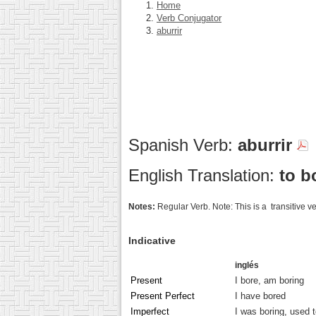
Home
Verb Conjugator
aburrir
Spanish Verb:
aburrir
English Translation:
to b
Notes:
Regular Verb. Note: This is a transitive 
Indicative
inglés
Present
I bore, am boring
Present Perfect
I have bored
Imperfect
I was boring, used 