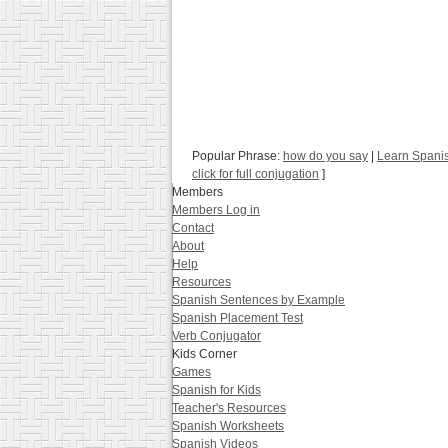
Popular Phrase:
how do you say
|
Learn Spani
click for full conjugation
]
Members
Members Log in
Contact
About
Help
Resources
Spanish Sentences by Example
Spanish Placement Test
Verb Conjugator
Kids Corner
Games
Spanish for Kids
Teacher's Resources
Spanish Worksheets
Spanish Videos