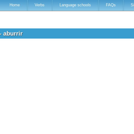
Home
Verbs
Language schools
FAQs
S
- aburrir