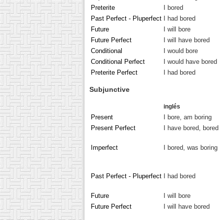
Preterite
I bored
Past Perfect - Pluperfect
I had bored
Future
I will bore
Future Perfect
I will have bored
Conditional
I would bore
Conditional Perfect
I would have bored
Preterite Perfect
I had bored
Subjunctive
inglés
Present
I bore, am boring
Present Perfect
I have bored, bored
Imperfect
I bored, was boring
Past Perfect - Pluperfect
I had bored
Future
I will bore
Future Perfect
I will have bored