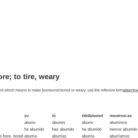
ore; to tire, weary
verb which means to make [someone] bored or weary; use the reflexive form
aburrir
yo
tú
él/ella/usted
nosotros/-as
aburro
aburres
aburre
aburrimos
he aburrido
has aburrido
ha aburrido
hemos aburrido
to bore, bored
aburría
aburrías
aburría
aburríamos