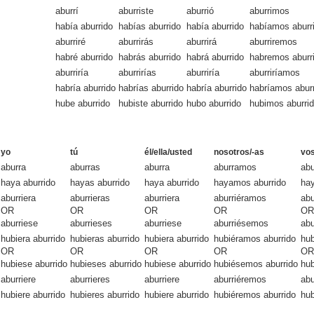
aburrí
aburriste
aburrió
aburrimos
había aburrido
habías aburrido
había aburrido
habíamos aburr
aburriré
aburrirás
aburrirá
aburriremos
habré aburrido
habrás aburrido
habrá aburrido
habremos aburr
aburriría
aburrirías
aburriría
aburriríamos
habría aburrido
habrías aburrido
habría aburrido
habríamos abur
hube aburrido
hubiste aburrido
hubo aburrido
hubimos aburri
yo
tú
él/ella/usted
nosotros/-as
vos
aburra
aburras
aburra
aburramos
abu
haya aburrido
hayas aburrido
haya aburrido
hayamos aburrido
hay
aburriera
aburrieras
aburriera
aburriéramos
abu
OR
OR
OR
OR
OR
aburriese
aburrieses
aburriese
aburriésemos
abu
hubiera aburrido
hubieras aburrido
hubiera aburrido
hubiéramos aburrido
hub
OR
OR
OR
OR
OR
hubiese aburrido
hubieses aburrido
hubiese aburrido
hubiésemos aburrido
hub
aburriere
aburrieres
aburriere
aburriéremos
abu
hubiere aburrido
hubieres aburrido
hubiere aburrido
hubiéremos aburrido
hub