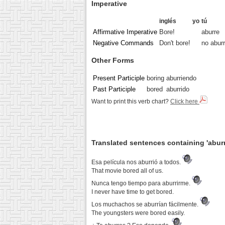
Imperative
inglés
yo
tú
Affirmative Imperative
Bore!
aburre
Negative Commands
Don't bore!
no abur
Other Forms
Present Participle
boring
aburriendo
Past Participle
bored
aburrido
Want to print this verb chart?
Click here
Translated sentences containing 'aburr
Esa película nos aburrió a todos.
That movie bored all of us.
Nunca tengo tiempo para aburrirme.
I never have time to get bored.
Los muchachos se aburrían fácilmente.
The youngsters were bored easily.