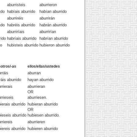
aburristeis
aburrieron
ido
habíais aburrido
habían aburrido
aburriréis
aburrirán
ido
habréis aburrido
habrán aburrido
aburriríais
aburrirían
rido
habríais aburrido
habrían aburrido
do
hubisteis aburrido
hubieron aburrido
otros/-as
ellos/ellas/ustedes
rráis
aburran
áis aburrido
hayan aburrido
rrierais
aburrieran
OR
rrieseis
aburriesen.
ierais aburrido
hubieran aburrido
OR
ieseis aburrido
hubiesen aburrido.
rriereis
aburrieren
iereis aburrido
hubieren aburrido