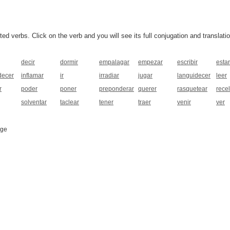
 verbs. Click on the verb and you will see its full conjugation and translatio
decir
dormir
empalagar
empezar
escribir
estar
ecer
inflamar
ir
irradiar
jugar
languidecer
leer
r
poder
poner
preponderar
querer
rasquetear
rece
solventar
taclear
tener
traer
venir
ver
age