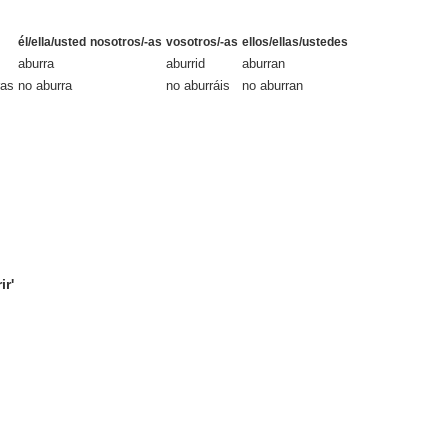
él/ella/usted
nosotros/-as
vosotros/-as
ellos/ellas/ustedes
aburra
aburrid
aburran
ras
no aburra
no aburráis
no aburran
ir'