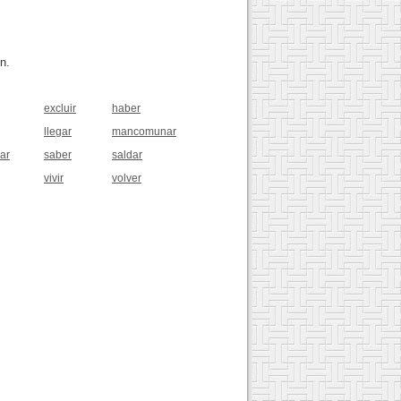
n.
excluir
haber
llegar
mancomunar
lar
saber
saldar
vivir
volver