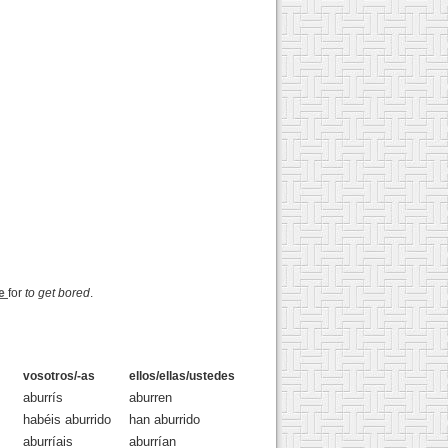
se
for
to get bored
.
vosotros/-as
ellos/ellas/ustedes
aburrís
aburren
habéis aburrido
han aburrido
aburríais
aburrían