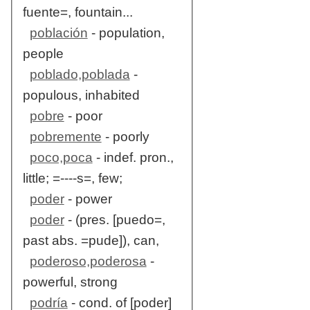
fuente=, fountain...
población
- population,
people
poblado,poblada
-
populous, inhabited
pobre
- poor
pobremente
- poorly
poco,poca
- indef. pron.,
little; =----s=, few;
poder
- power
poder
- (pres. [puedo=,
past abs. =pude]), can,
poderoso,poderosa
-
powerful, strong
podría
- cond. of [poder]