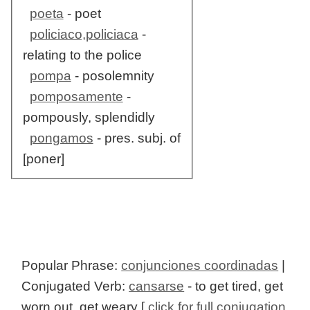
poeta
- poet
policiaco,policiaca
-
relating to the police
pompa
- posolemnity
pomposamente
-
pompously, splendidly
pongamos
- pres. subj. of
[poner]
Popular Phrase:
conjunciones coordinadas
|
Conjugated Verb:
cansarse
- to get tired, get
worn out, get weary [
click for full conjugation