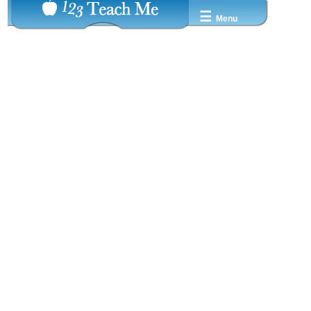
☰
Menu