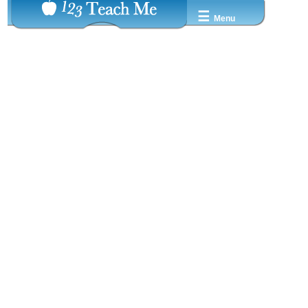
☰
Menu