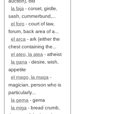
auction), bid
la faja
- corset, girdle,
sash, cummerbund,...
el foro
- court of law,
forum, back area of a...
el arca
- ark (either the
chest containing the...
el ateo, la atea
- atheist
la gana
- desire, wish,
appetite
el mago, la maga
-
magician, person who is
particularly...
la gema
- gema
la miga
- bread crumb,