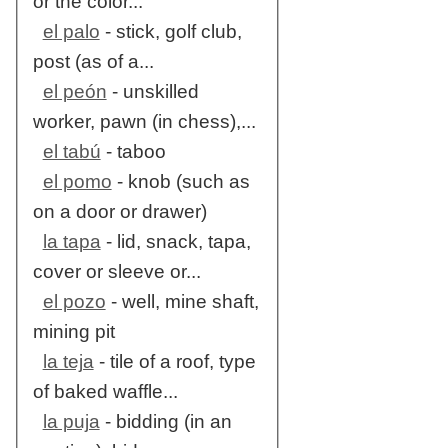
or the color...
el palo
- stick, golf club,
post (as of a...
el peón
- unskilled
worker, pawn (in chess),...
el tabú
- taboo
el pomo
- knob (such as
on a door or drawer)
la tapa
- lid, snack, tapa,
cover or sleeve or...
el pozo
- well, mine shaft,
mining pit
la teja
- tile of a roof, type
of baked waffle...
la puja
- bidding (in an