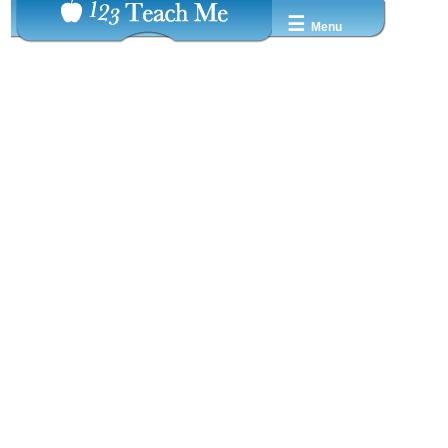
☰
Menu