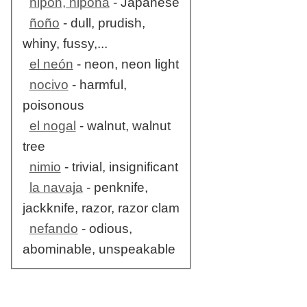
nipón, nipona
- Japanese
ñoño
- dull, prudish,
whiny, fussy,...
el neón
- neon, neon light
nocivo
- harmful,
poisonous
el nogal
- walnut, walnut
tree
nimio
- trivial, insignificant
la navaja
- penknife,
jackknife, razor, razor clam
nefando
- odious,
abominable, unspeakable