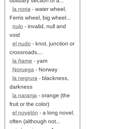
obituary section of a...
la noria
- water wheel,
Ferris wheel, big wheel...
nulo
- invalid, null and
void
el nudo
- knot, junction or
crossroads,...
la ñame
- yam
Noruega
- Norway
la negrura
- blackness,
darkness
la naranja
- orange (the
fruit or the color)
el novelón
- a long novel,
often (although not...