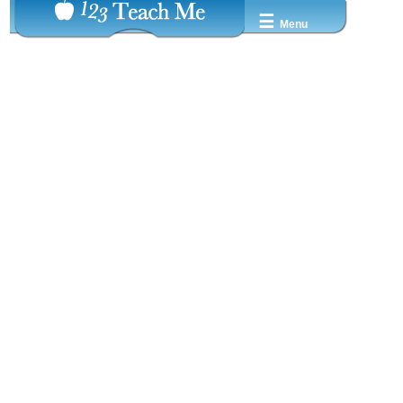
☰
Menu