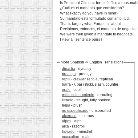
Is President Clinton's term of office a reasona
¿Cuál es el mandato que consideran?
What exactly do you have in mind?
Su mandato está formulado con amplitud.
That is largely what Europol is about.
Recibimos, entonces, el mandato de negociar.
We were then given a mandate to negotiate.
[
view all sentence pairs
]
More Spanish -> English Translations
dinastía
- dynasty
prodigio
- prodigy
reptil
- crawler, reptile, reptilian
barra
- /, bar (stick), slash, counter
órale
- cool
redireccionamiento
- rerouting
llenelo
- fraught, fully booked
felpa
- plush
no especificado
- unspecified
ulceroso
- ulcerous
alpes
- alps
alca
- razorbill
trovador
- minstrel
masculino
- male