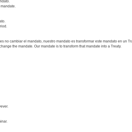
ndato.
r mandate.
ato.
riod.
 es no cambiar el mandato, nuestro mandato es transformar este mandato en un Tr
o change the mandate. Our mandate is to transform that mandate into a Treaty.
wever.
inar.
.