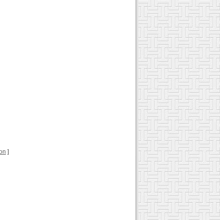
ion
]