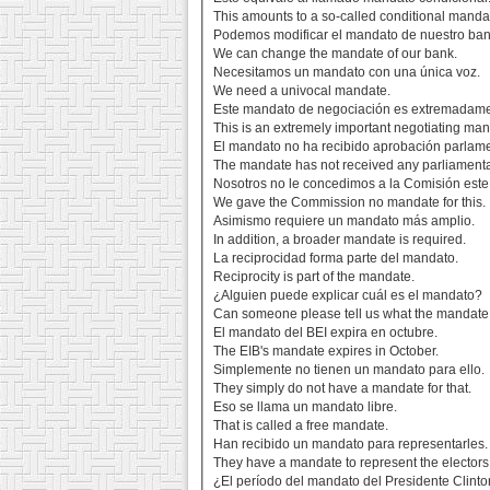
This amounts to a so-called conditional manda
Podemos modificar el mandato de nuestro ban
We can change the mandate of our bank.
Necesitamos un mandato con una única voz.
We need a univocal mandate.
Este mandato de negociación es extremadame
This is an extremely important negotiating man
El mandato no ha recibido aprobación parlame
The mandate has not received any parliamenta
Nosotros no le concedimos a la Comisión est
We gave the Commission no mandate for this.
Asimismo requiere un mandato más amplio.
In addition, a broader mandate is required.
La reciprocidad forma parte del mandato.
Reciprocity is part of the mandate.
¿Alguien puede explicar cuál es el mandato?
Can someone please tell us what the mandate
El mandato del BEI expira en octubre.
The EIB's mandate expires in October.
Simplemente no tienen un mandato para ello.
They simply do not have a mandate for that.
Eso se llama un mandato libre.
That is called a free mandate.
Han recibido un mandato para representarles.
They have a mandate to represent the electors
¿El período del mandato del Presidente Clint