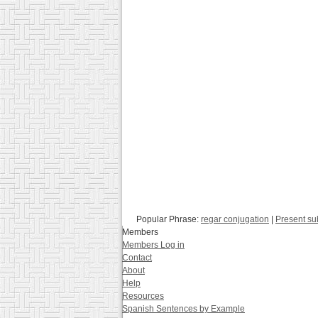
Popular Phrase:
regar conjugation
|
Present su
Members
Members Log in
Contact
About
Help
Resources
Spanish Sentences by Example