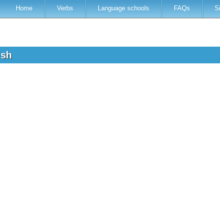
Home
Verbs
Language schools
FAQs
S
ish