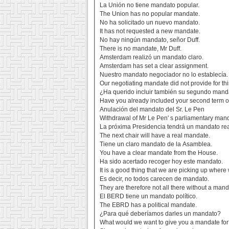
La Unión no tiene mandato popular.
The Union has no popular mandate.
No ha solicitado un nuevo mandato.
It has not requested a new mandate.
No hay ningún mandato, señor Duff.
There is no mandate, Mr Duff.
Amsterdam realizó un mandato claro.
Amsterdam has set a clear assignment.
Nuestro mandato negociador no lo establecía.
Our negotiating mandate did not provide for thi
¿Ha querido incluir también su segundo mand
Have you already included your second term of
Anulación del mandato del Sr. Le Pen
Withdrawal of Mr Le Pen' s parliamentary man
La próxima Presidencia tendrá un mandato rea
The next chair will have a real mandate.
Tiene un claro mandato de la Asamblea.
You have a clear mandate from the House.
Ha sido acertado recoger hoy este mandato.
It is a good thing that we are picking up where w
Es decir, no todos carecen de mandato.
They are therefore not all there without a mand
El BERD tiene un mandato político.
The EBRD has a political mandate.
¿Para qué deberíamos darles un mandato?
What would we want to give you a mandate fo