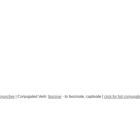
bjunctive
| Conjugated Verb:
fascinar
- to fascinate, captivate [
click for full conjugat