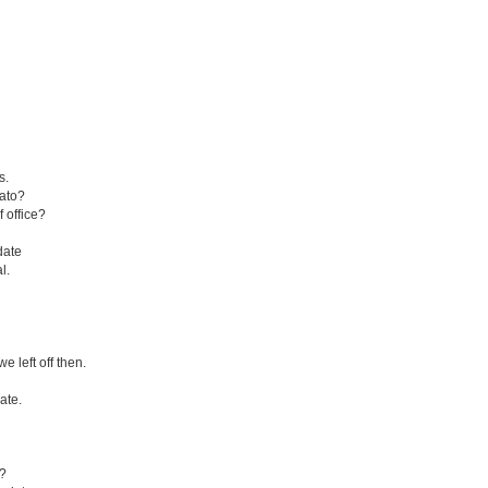
s.
ato?
 office?
date
l.
e left off then.
ate.
r?