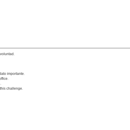
voluntad.
ato importante.
ffice.
.
 this challenge.