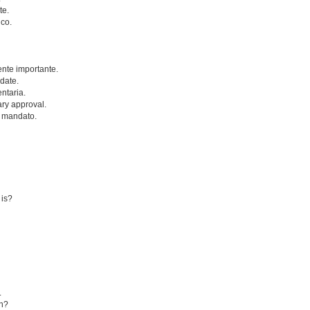
te.
co.
nte importante.
date.
ntaria.
ry approval.
e mandato.
 is?
.
on?