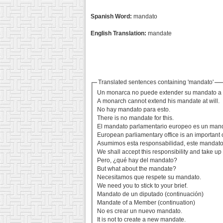
Spanish Word:
mandato
English Translation:
mandate
Translated sentences containing 'mandato'
Un monarca no puede extender su mandato a 
A monarch cannot extend his mandate at will.
No hay mandato para esto.
There is no mandate for this.
El mandato parlamentario europeo es un mand
European parliamentary office is an important o
Asumimos esta responsabilidad, este mandato
We shall accept this responsibility and take up
Pero, ¿qué hay del mandato?
But what about the mandate?
Necesitamos que respete su mandato.
We need you to stick to your brief.
Mandato de un diputado (continuación)
Mandate of a Member (continuation)
No es crear un nuevo mandato.
It is not to create a new mandate.