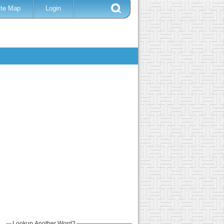
ite Map
Login
Lookup Another Word?