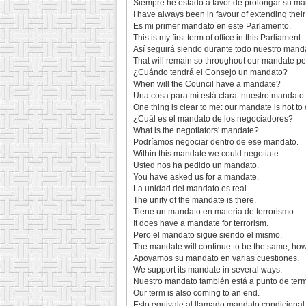
Siempre he estado a favor de prolongar su ma
I have always been in favour of extending thei
Es mi primer mandato en este Parlamento.
This is my first term of office in this Parliament.
Así seguirá siendo durante todo nuestro mand
That will remain so throughout our mandate pe
¿Cuándo tendrá el Consejo un mandato?
When will the Council have a mandate?
Una cosa para mí está clara: nuestro mandato
One thing is clear to me: our mandate is not t
¿Cuál es el mandato de los negociadores?
What is the negotiators' mandate?
Podríamos negociar dentro de ese mandato.
Within this mandate we could negotiate.
Usted nos ha pedido un mandato.
You have asked us for a mandate.
La unidad del mandato es real.
The unity of the mandate is there.
Tiene un mandato en materia de terrorismo.
It does have a mandate for terrorism.
Pero el mandato sigue siendo el mismo.
The mandate will continue to be the same, ho
Apoyamos su mandato en varias cuestiones.
We support its mandate in several ways.
Nuestro mandato también está a punto de term
Our term is also coming to an end.
Esto equivale al llamado mandato condicional