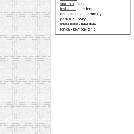
sextante
- sextant
insistente
- insistent
heroicamente
- heroically
pastelillo
- patty
interestatal
- interstate
tónica
- keynote, tonic