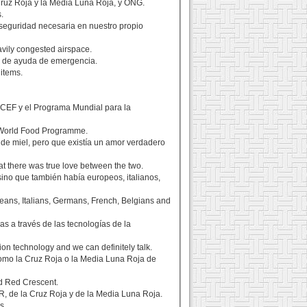
Cruz Roja y la Media Luna Roja, y ONG.
.
 seguridad necesaria en nuestro propio
avily congested airspace.
os de ayuda de emergencia.
 items.
ICEF y el Programa Mundial para la
e World Food Programme.
 de miel, pero que existía un amor verdadero
at there was true love between the two.
sino que también había europeos, italianos,
ans, Italians, Germans, French, Belgians and
s a través de las tecnologías de la
on technology and we can definitely talk.
 como la Cruz Roja o la Media Luna Roja de
nd Red Crescent.
 de la Cruz Roja y de la Media Luna Roja.
s.