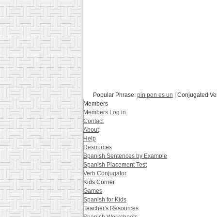
Popular Phrase:
pin pon es un
| Conjugated Ve
Members
Members Log in
Contact
About
Help
Resources
Spanish Sentences by Example
Spanish Placement Test
Verb Conjugator
Kids Corner
Games
Spanish for Kids
Teacher's Resources