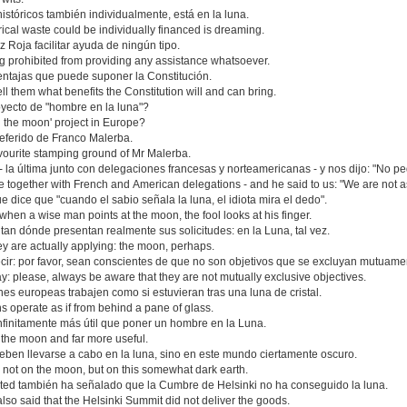
stóricos también individualmente, está en la luna.
rical waste could be individually financed is dreaming.
 Roja facilitar ayuda de ningún tipo.
 prohibited from providing any assistance whatsoever.
entajas que puede suponer la Constitución.
l them what benefits the Constitution will and can bring.
oyecto de "hombre en la luna"?
n the moon' project in Europe?
referido de Franco Malerba.
vourite stamping ground of Mr Malerba.
 la última junto con delegaciones francesas y norteamericanas - y nos dijo: "No pe
ime together with French and American delegations - and he said to us: "We are not 
 dice que "cuando el sabio señala la luna, el idiota mira el dedo".
hen a wise man points at the moon, the fool looks at his finger.
tan dónde presentan realmente sus solicitudes: en la Luna, tal vez.
y are actually applying: the moon, perhaps.
ecir: por favor, sean conscientes de que no son objetivos que se excluyan mutuame
say: please, always be aware that they are not mutually exclusive objectives.
nes europeas trabajen como si estuvieran tras una luna de cristal.
ons operate as if from behind a pane of glass.
nfinitamente más útil que poner un hombre en la Luna.
on the moon and far more useful.
ben llevarse a cabo en la luna, sino en este mundo ciertamente oscuro.
 not on the moon, but on this somewhat dark earth.
sted también ha señalado que la Cumbre de Helsinki no ha conseguido la luna.
also said that the Helsinki Summit did not deliver the goods.