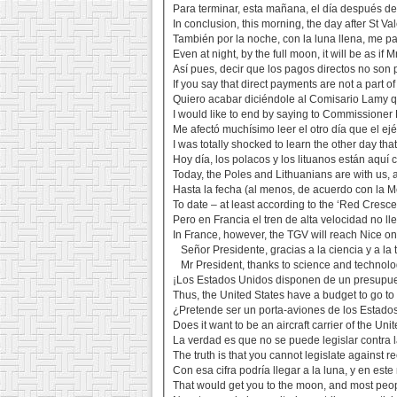
Para terminar, esta mañana, el día después de
In conclusion, this morning, the day after St 
También por la noche, con la luna llena, me 
Even at night, by the full moon, it will be as i
Así pues, decir que los pagos directos no son 
If you say that direct payments are not a part 
Quiero acabar diciéndole al Comisario Lamy que
I would like to end by saying to Commissioner 
Me afectó muchísimo leer el otro día que el ej
I was totally shocked to learn the other day th
Hoy día, los polacos y los lituanos están aquí 
Today, the Poles and Lithuanians are with us, 
Hasta la fecha (al menos, de acuerdo con la M
To date – at least according to the ‘Red Cresc
Pero en Francia el tren de alta velocidad no 
In France, however, the TGV will reach Nice on
Señor Presidente, gracias a la ciencia y a la
Mr President, thanks to science and technol
¡Los Estados Unidos disponen de un presupuest
Thus, the United States have a budget to go to
¿Pretende ser un porta-aviones de los Estados
Does it want to be an aircraft carrier of the Uni
La verdad es que no se puede legislar contra la
The truth is that you cannot legislate against 
Con esa cifra podría llegar a la luna, y en est
That would get you to the moon, and most peop