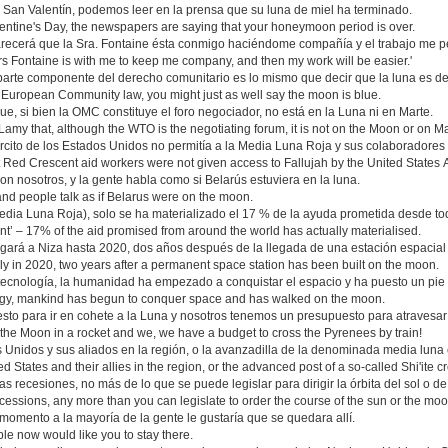
 San Valentín, podemos leer en la prensa que su luna de miel ha terminado.
Valentine's Day, the newspapers are saying that your honeymoon period is over.
parecerá que la Sra. Fontaine ésta conmigo haciéndome compañía y el trabajo me 
f Mrs Fontaine is with me to keep me company, and then my work will be easier.'
parte componente del derecho comunitario es lo mismo que decir que la luna es de 
of European Community law, you might just as well say the moon is blue.
, si bien la OMC constituye el foro negociador, no está en la Luna ni en Marte.
Lamy that, although the WTO is the negotiating forum, it is not on the Moon or on M
ército de los Estados Unidos no permitía a la Media Luna Roja y sus colaboradores 
at Red Crescent aid workers were not given access to Fallujah by the United States 
con nosotros, y la gente habla como si Belarús estuviera en la luna.
and people talk as if Belarus were on the moon.
edia Luna Roja), solo se ha materializado el 17 % de la ayuda prometida desde t
ent’ – 17% of the aid promised from around the world has actually materialised.
llegará a Niza hasta 2020, dos años después de la llegada de una estación espacia
ly in 2020, two years after a permanent space station has been built on the moon.
 tecnología, la humanidad ha empezado a conquistar el espacio y ha puesto un pie
ogy, mankind has begun to conquer space and has walked on the moon.
o para ir en cohete a la Luna y nosotros tenemos un presupuesto para atravesar l
 the Moon in a rocket and we, we have a budget to cross the Pyrenees by train!
 Unidos y sus aliados en la región, o la avanzadilla de la denominada media luna 
ted States and their allies in the region, or the advanced post of a so-called Shi'ite 
s recesiones, no más de lo que se puede legislar para dirigir la órbita del sol o de 
recessions, any more than you can legislate to order the course of the sun or the moo
e momento a la mayoría de la gente le gustaría que se quedara allí.
le now would like you to stay there.