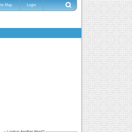
ite Map
Login
Lookup Another Word?