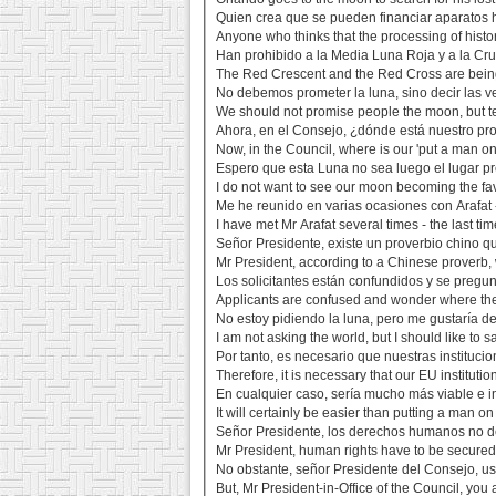
Quien crea que se pueden financiar aparatos hi
Anyone who thinks that the processing of histo
Han prohibido a la Media Luna Roja y a la Cruz
The Red Crescent and the Red Cross are being
No debemos prometer la luna, sino decir las v
We should not promise people the moon, but tel
Ahora, en el Consejo, ¿dónde está nuestro pr
Now, in the Council, where is our 'put a man o
Espero que esta Luna no sea luego el lugar p
I do not want to see our moon becoming the fa
Me he reunido en varias ocasiones con Arafat -
I have met Mr Arafat several times - the last t
Señor Presidente, existe un proverbio chino que
Mr President, according to a Chinese proverb, w
Los solicitantes están confundidos y se pregun
Applicants are confused and wonder where the
No estoy pidiendo la luna, pero me gustaría d
I am not asking the world, but I should like to 
Por tanto, es necesario que nuestras institucio
Therefore, it is necessary that our EU instituti
En cualquier caso, sería mucho más viable e i
It will certainly be easier than putting a man 
Señor Presidente, los derechos humanos no de
Mr President, human rights have to be secured
No obstante, señor Presidente del Consejo, u
But, Mr President-in-Office of the Council, you 