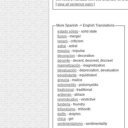
[
view all sentence pairs
]
More Spanish -> English Translations
estado sólido
- solid state
fusion
- merger
reparo
- criticism
astral
- astral
impulso
- impulse
decoracion
- decoration
decente
- decent, descreet, discreet
magnetización
- magnetization
devaluación
- depreciation, devaluation
equidistante
- equidistant
argucia
- malice
poliomielitis
- poliomyelitis
tradicional
- traditional
ardiendo
- ablaze
reivindicativo
- vindictive
funderia
- foundry
trillonésimo
- trillionth
delfín
- dolphin
chica
- girl
sentimentalismo
- sentimentality