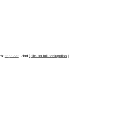
rb:
trapalear
- chat [
click for full conjugation
]