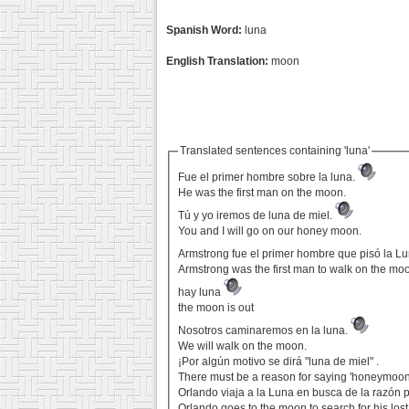
Spanish Word:
luna
English Translation:
moon
Translated sentences containing 'luna'
Fue el primer hombre sobre la luna.
He was the first man on the moon.
Tú y yo iremos de luna de miel.
You and I will go on our honey moon.
Armstrong fue el primer hombre que pisó la L
Armstrong was the first man to walk on the mo
hay luna
the moon is out
Nosotros caminaremos en la luna.
We will walk on the moon.
¡Por algún motivo se dirá "luna de miel" .
There must be a reason for saying 'honeymoon'
Orlando viaja a la Luna en busca de la razón 
Orlando goes to the moon to search for his lost 