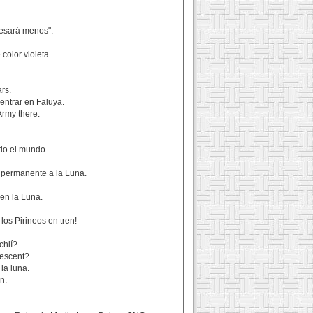
pesará menos".
color violeta.
ars.
entrar en Faluya.
Army there.
odo el mundo.
l permanente a la Luna.
 en la Luna.
os Pirineos en tren!
chií?
crescent?
la luna.
n.