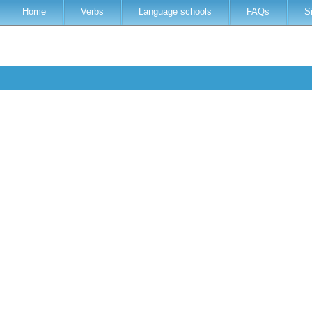
Home
Verbs
Language schools
FAQs
S