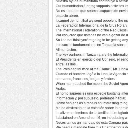
Nuestra ayuda humanitaria contribuye a activ
Our humanitarian funding supports activities
No es tolerable que seamos capaces de enviar
espacio aéreo.
It cannot be right that we send people to the 
La Federación Internacional de la Cruz Roja 
The International Federation of the Red Cross 
Por eso, creo que ustedes no van a gozar de u
So I do not think you' re going to be getting
Los socios fundamentales en Tanzania son la 
Alimentación.
The key partners in Tanzania are the Intern
El Presidente en ejercicio del Consejo, el se
entre las dos.
The PresidentinOffice of the Council, Mr Junck
Cuando el hombre llegó a la luna, la Agencia 
alemanes, franceses, belgas y árabes.
When man reached the moon, the Soviet Agency
Arabs.
El homo sapiens es una especie bastante inter
información y, por supuesto, podemos hablar.
Homo sapiens as a race is an interesting thin
Me he abstenido en la votación sobre la enmie
localizar a miembros de la familia del refugiad
I abstained on Amendment 6, on introducing a 
Necesitamos un mandato de esta Cámara para 
We need a mandate from this Chamber for a d