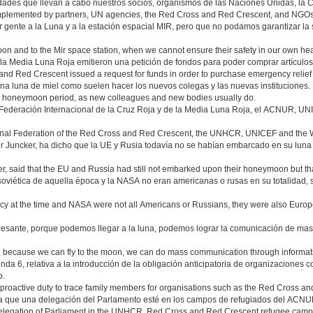
idades que llevan a cabo nuestros socios, organismos de las Naciones Unidas, la 
 implemented by partners, UN agencies, the Red Cross and Red Crescent, and NGOs
 gente a la Luna y a la estación espacial MIR, pero que no podamos garantizar la
moon and to the Mir space station, when we cannot ensure their safety in our own he
y la Media Luna Roja emitieron una petición de fondos para poder comprar artícul
and Red Crescent issued a request for funds in order to purchase emergency relief
na luna de miel como suelen hacer los nuevos colegas y las nuevas instituciones.
 any honeymoon period, as new colleagues and new bodies usually do.
Federación Internacional de la Cruz Roja y de la Media Luna Roja, el ACNUR, UN
ational Federation of the Red Cross and Red Crescent, the UNHCR, UNICEF and th
ñor Juncker, ha dicho que la UE y Rusia todavía no se habían embarcado en su luna
er, said that the EU and Russia had still not embarked upon their honeymoon but th
soviética de aquella época y la NASA no eran americanas o rusas en su totalidad, 
 at the time and NASA were not all Americans or Russians, they were also Europe
esante, porque podemos llegar a la luna, podemos lograr la comunicación de masa
g, because we can fly to the moon, we can do mass communication through informati
nda 6, relativa a la introducción de la obligación anticipatoria de organizaciones
o.
proactive duty to trace family members for organisations such as the Red Cross a
que una delegación del Parlamento esté en los campos de refugiados del ACNUR,
elegation of Parliament in the UNHCR, Red Cross and Red Crescent refugee camp