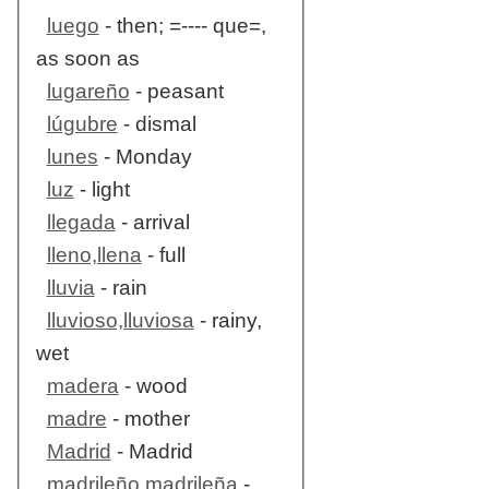
luego
- then; =---- que=,
as soon as
lugareño
- peasant
lúgubre
- dismal
lunes
- Monday
luz
- light
llegada
- arrival
lleno,llena
- full
lluvia
- rain
lluvioso,lluviosa
- rainy,
wet
madera
- wood
madre
- mother
Madrid
- Madrid
madrileño,madrileña
-