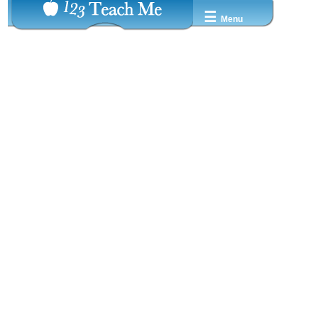
☰
Menu