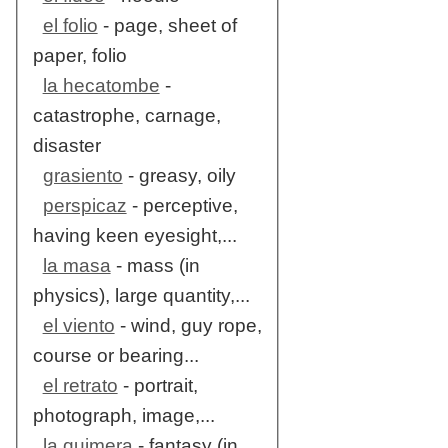
el folio
- page, sheet of
paper, folio
la hecatombe
-
catastrophe, carnage,
disaster
grasiento
- greasy, oily
perspicaz
- perceptive,
having keen eyesight,...
la masa
- mass (in
physics), large quantity,...
el viento
- wind, guy rope,
course or bearing...
el retrato
- portrait,
photograph, image,...
la quimera
- fantasy (in