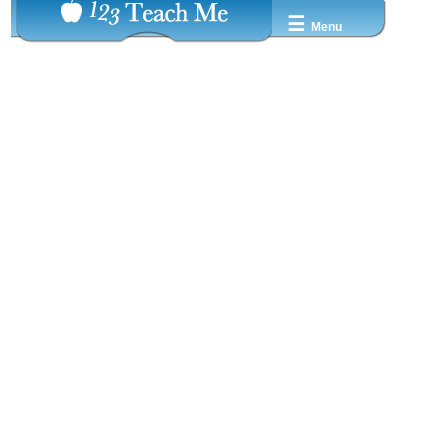
☰
Menu