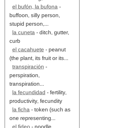
el bufón, la bufona
-
buffoon, silly person,
stupid person,...
la cuneta
- ditch, gutter,
curb
el cacahuete
- peanut
(the plant, its fruit or its...
transpiración
-
perspiration,
transpiration...
la fecundidad
- fertility,
productivity, fecundity
la ficha
- token (such as
one representing...
el fideo
- noodle