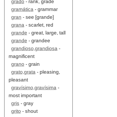
grado
- rank, grade
gramática
- grammar
gran
- see [grande]
grana
- scarlet, red
grande
- great, large, tall
grande
- grandee
grandioso,grandiosa
-
magnificent
grano
- grain
grato,grata
- pleasing,
pleasant
gravísimo,gravísima
-
most important
gris
- gray
grito
- shout