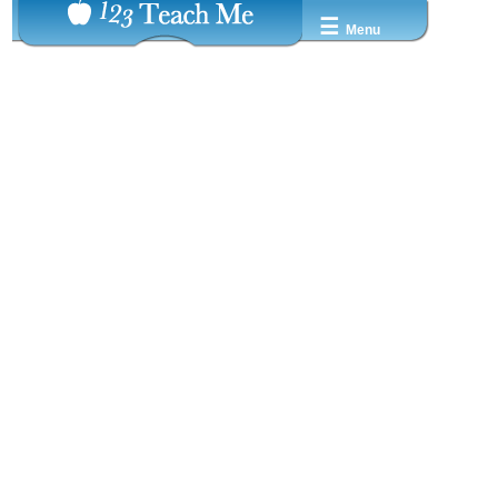
☰
Menu