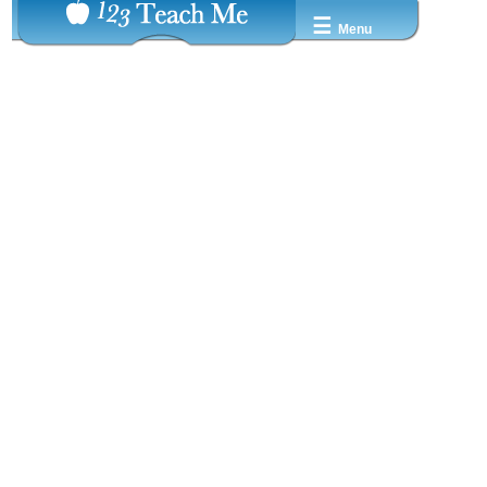
☰
Menu