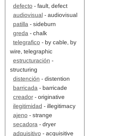
defecto
- fault, defect
audiovisual
- audiovisual
patilla
- sideburn
greda
- chalk
telegrafico
- by cable, by
wire, telegraphic
estructuración
-
structuring
distención
- distention
barricada
- barricade
creador
- originative
ilegitimidad
- illegitimacy
ajeno
- strange
secadora
- dryer
adquisitivo
- acquisitive