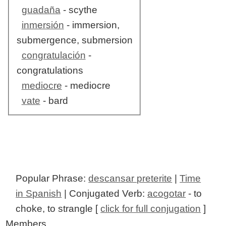
guadaña
- scythe
inmersión
- immersion,
submergence, submersion
congratulación
-
congratulations
mediocre
- mediocre
vate
- bard
Popular Phrase:
descansar preterite
|
Time
in Spanish
| Conjugated Verb:
acogotar
- to
choke, to strangle [
click for full conjugation
]
Members