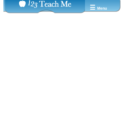
☰
Menu