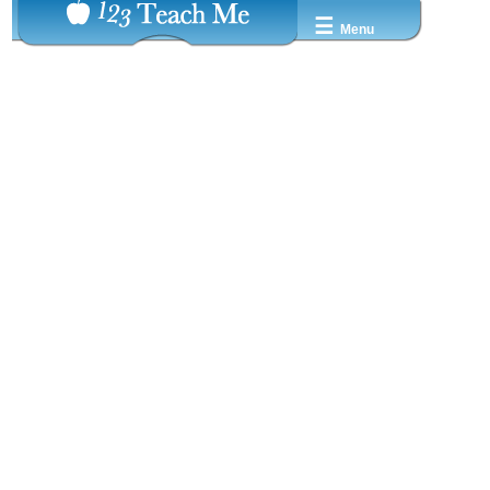
☰
Menu