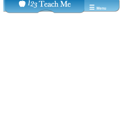
☰
Menu