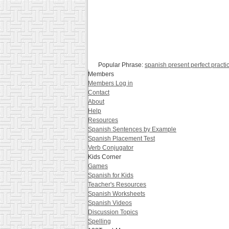
Popular Phrase:
spanish present perfect practi
Members
Members Log in
Contact
About
Help
Resources
Spanish Sentences by Example
Spanish Placement Test
Verb Conjugator
Kids Corner
Games
Spanish for Kids
Teacher's Resources
Spanish Worksheets
Spanish Videos
Discussion Topics
Spelling