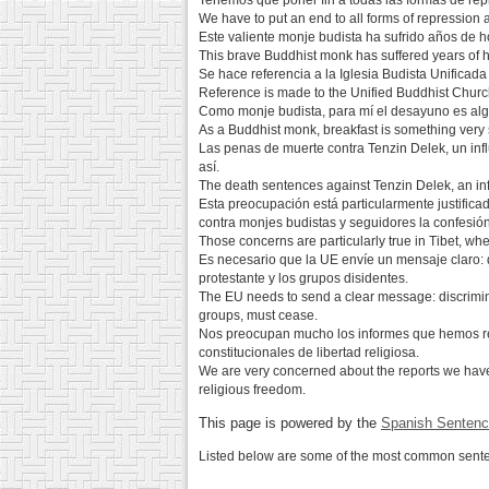
Tenemos que poner fin a todas las formas de rep
We have to put an end to all forms of repression 
Este valiente monje budista ha sufrido años de h
This brave Buddhist monk has suffered years of h
Se hace referencia a la Iglesia Budista Unificad
Reference is made to the Unified Buddhist Church
Como monje budista, para mí el desayuno es al
As a Buddhist monk, breakfast is something very 
Las penas de muerte contra Tenzin Delek, un inf
así.
The death sentences against Tenzin Delek, an inf
Esta preocupación está particularmente justific
contra monjes budistas y seguidores la confesión
Those concerns are particularly true in Tibet, wh
Es necesario que la UE envíe un mensaje claro: 
protestante y los grupos disidentes.
The EU needs to send a clear message: discrimina
groups, must cease.
Nos preocupan mucho los informes que hemos recib
constitucionales de libertad religiosa.
We are very concerned about the reports we have r
religious freedom.
This page is powered by the
Spanish Sentenc
Listed below are some of the most common senten