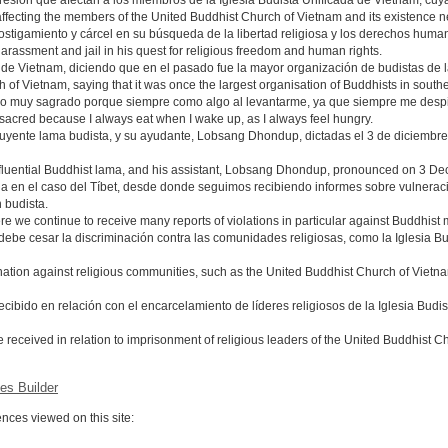
resión que afectan a los miembros de la Iglesia Budista Unificada de Vietnam, cuy
affecting the members of the United Buddhist Church of Vietnam and its existence ne
ostigamiento y cárcel en su búsqueda de la libertad religiosa y los derechos huma
arassment and jail in his quest for religious freedom and human rights.
a de Vietnam, diciendo que en el pasado fue la mayor organización de budistas de l
 of Vietnam, saying that it was once the largest organisation of Buddhists in south
go muy sagrado porque siempre como algo al levantarme, ya que siempre me despi
sacred because I always eat when I wake up, as I always feel hungry.
luyente lama budista, y su ayudante, Lobsang Dhondup, dictadas el 3 de diciembre
luential Buddhist lama, and his assistant, Lobsang Dhondup, pronounced on 3 Decemb
ada en el caso del Tíbet, desde donde seguimos recibiendo informes sobre vulnera
 budista.
ere we continue to receive many reports of violations in particular against Buddhist
debe cesar la discriminación contra las comunidades religiosas, como la Iglesia B
tion against religious communities, such as the United Buddhist Church of Vietnam
ido en relación con el encarcelamiento de líderes religiosos de la Iglesia Budis
eceived in relation to imprisonment of religious leaders of the United Buddhist Ch
es Builder
ces viewed on this site: