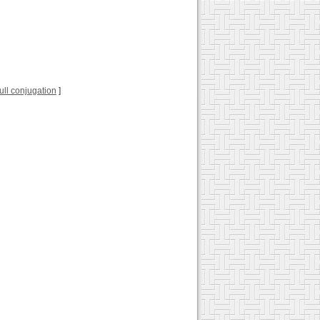
 full conjugation
]