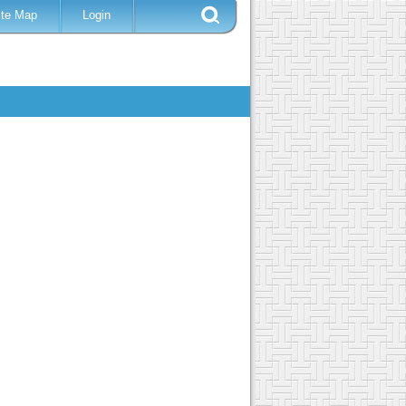
ite Map
Login