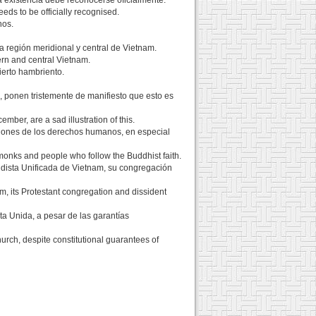
a existencia debe reconocerse oficialmente.
eds to be officially recognised.
nos.
a región meridional y central de Vietnam.
ern and central Vietnam.
erto hambriento.
, ponen tristemente de manifiesto que esto es
er, are a sad illustration of this.
ciones de los derechos humanos, en especial
 monks and people who follow the Buddhist faith.
udista Unificada de Vietnam, su congregación
, its Protestant congregation and dissident
ta Unida, a pesar de las garantías
urch, despite constitutional guarantees of