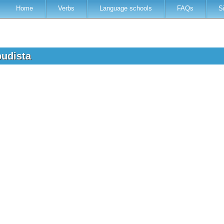
Home
Verbs
Language schools
FAQs
S
budista