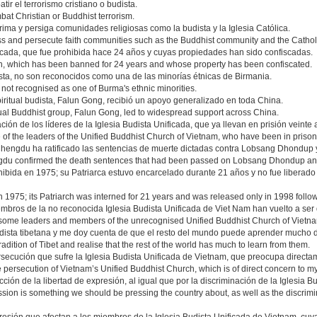
r el terrorismo cristiano o budista.
bat Christian or Buddhist terrorism.
ma y persiga comunidades religiosas como la budista y la Iglesia Católica.
ess and persecute faith communities such as the Buddhist community and the Cathol
ficada, que fue prohibida hace 24 años y cuyas propiedades han sido confiscadas.
h, which has been banned for 24 years and whose property has been confiscated.
a, no son reconocidos como una de las minorías étnicas de Birmania.
 not recognised as one of Burma's ethnic minorities.
iritual budista, Falun Gong, recibió un apoyo generalizado en toda China.
ritual Buddhist group, Falun Gong, led to widespread support across China.
ión de los líderes de la Iglesia Budista Unificada, que ya llevan en prisión veinte 
 of the leaders of the Unified Buddhist Church of Vietnam, who have been in prison
Chengdu ha ratificado las sentencias de muerte dictadas contra Lobsang Dhondup y
ngdu confirmed the death sentences that had been passed on Lobsang Dhondup and
ohibida en 1975; su Patriarca estuvo encarcelado durante 21 años y no fue liberad
975; its Patriarch was interned for 21 years and was released only in 1998 follow
mbros de la no reconocida Iglesia Budista Unificada de Viet Nam han vuelto a ser
 some leaders and members of the unrecognised Unified Buddhist Church of Vietn
budista tibetana y me doy cuenta de que el resto del mundo puede aprender mucho d
radition of Tibet and realise that the rest of the world has much to learn from them.
rsecución que sufre la Iglesia Budista Unificada de Vietnam, que preocupa direct
the persecution of Vietnam’s Unified Buddhist Church, which is of direct concern to
icción de la libertad de expresión, al igual que por la discriminación de la Iglesia 
ssion is something we should be pressing the country about, as well as the discrim