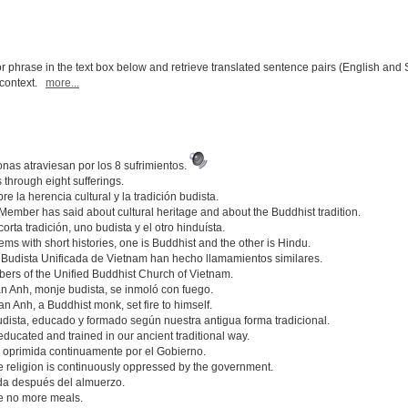
r phrase in the text box below and retrieve translated sentence pairs (English and 
l context.
more...
onas atraviesan por los 8 sufrimientos.
 through eight sufferings.
e la herencia cultural y la tradición budista.
ember has said about cultural heritage and about the Buddhist tradition.
a tradición, uno budista y el otro hinduísta.
s with short histories, one is Buddhist and the other is Hindu.
Budista Unificada de Vietnam han hecho llamamientos similares.
ers of the Unified Buddhist Church of Vietnam.
an Anh, monje budista, se inmoló con fuego.
 Anh, a Buddhist monk, set fire to himself.
dista, educado y formado según nuestra antigua forma tradicional.
ducated and trained in our ancient traditional way.
ón oprimida continuamente por el Gobierno.
 religion is continuously oppressed by the government.
da después del almuerzo.
ve no more meals.