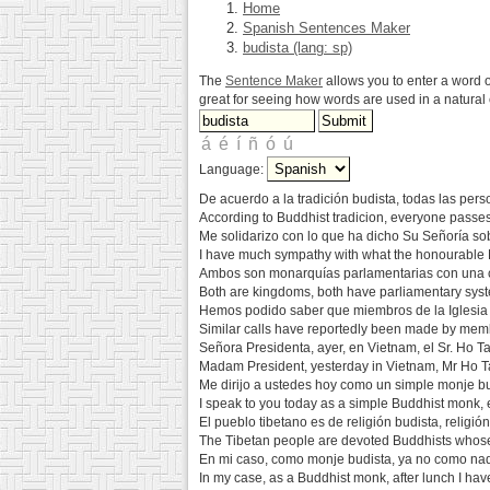
Home
Spanish Sentences Maker
budista (lang: sp)
The
Sentence Maker
allows you to enter a word o
great for seeing how words are used in a natura
Language:
De acuerdo a la tradición budista, todas las pers
According to Buddhist tradicion, everyone passes
Me solidarizo con lo que ha dicho Su Señoría sobr
I have much sympathy with what the honourable M
Ambos son monarquías parlamentarias con una cort
Both are kingdoms, both have parliamentary system
Hemos podido saber que miembros de la Iglesia 
Similar calls have reportedly been made by memb
Señora Presidenta, ayer, en Vietnam, el Sr. Ho T
Madam President, yesterday in Vietnam, Mr Ho Tan
Me dirijo a ustedes hoy como un simple monje bu
I speak to you today as a simple Buddhist monk, e
El pueblo tibetano es de religión budista, religi
The Tibetan people are devoted Buddhists whose
En mi caso, como monje budista, ya no como na
In my case, as a Buddhist monk, after lunch I ha