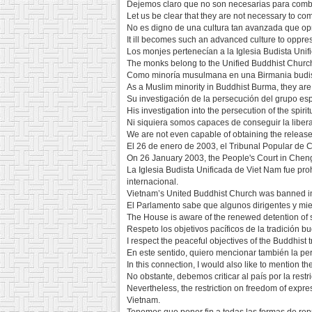
Dejemos claro que no son necesarias para combati
Let us be clear that they are not necessary to com
No es digno de una cultura tan avanzada que opri
It ill becomes such an advanced culture to oppr
Los monjes pertenecían a la Iglesia Budista Uni
The monks belong to the Unified Buddhist Churc
Como minoría musulmana en una Birmania budist
As a Muslim minority in Buddhist Burma, they are
Su investigación de la persecución del grupo esp
His investigation into the persecution of the spi
Ni siquiera somos capaces de conseguir la liberac
We are not even capable of obtaining the release
El 26 de enero de 2003, el Tribunal Popular de 
On 26 January 2003, the People's Court in Che
La Iglesia Budista Unificada de Viet Nam fue pr
internacional.
Vietnam’s United Buddhist Church was banned in 1
El Parlamento sabe que algunos dirigentes y mie
The House is aware of the renewed detention of
Respeto los objetivos pacíficos de la tradición 
I respect the peaceful objectives of the Buddhist t
En este sentido, quiero mencionar también la pe
In this connection, I would also like to mention 
No obstante, debemos criticar al país por la restr
Nevertheless, the restriction on freedom of expre
Vietnam.