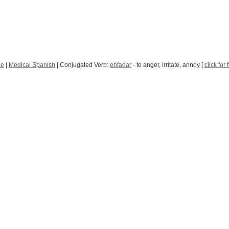
ce
|
Medical Spanish
| Conjugated Verb:
enfadar
- to anger, irritate, annoy [
click for