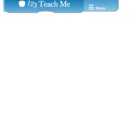
☰
Menu