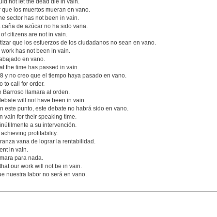
ld not let the dead die in vain.
 que los muertos mueran en vano.
ne sector has not been in vain.
a caña de azúcar no ha sido vana.
of citizens are not in vain.
tizar que los esfuerzos de los ciudadanos no sean en vano.
work has not been in vain.
rabajado en vano.
at the time has passed in vain.
 y no creo que el tiempo haya pasado en vano.
to call for order.
 Barroso llamara al orden.
debate will not have been in vain.
n este punto, este debate no habrá sido en vano.
n vain for their speaking time.
inútilmente a su intervención.
chieving profitability.
anza vana de lograr la rentabilidad.
nt in vain.
ámara para nada.
hat our work will not be in vain.
e nuestra labor no será en vano.