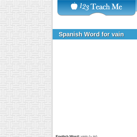
Spanish Word for vain
English Word:
vain (~ in)