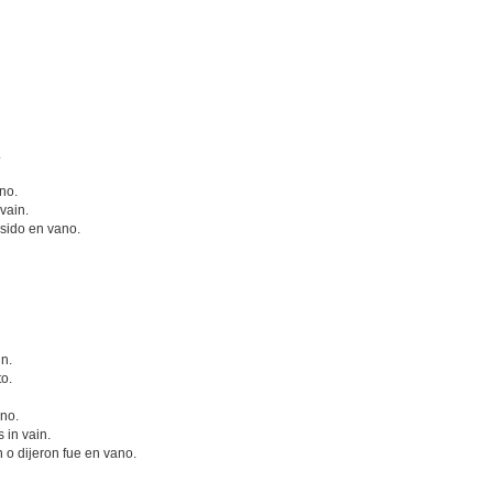
.
no.
vain.
 sido en vano.
in.
to.
no.
s in vain.
 o dijeron fue en vano.