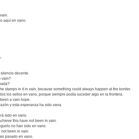
 vain.
to aquí en vano.
n.
silencio decente.
n vain?
 nada?
 the stamps in it in vain, because something could always happen at the border.
dos los sellos en vano, porque siempre podía suceder algo en la frontera.
s been a vain hope.
razón y esta esperanza ha sido vana.
brá sido en vano.
hieve this have not been in vain.
uirlo no han sido en vano.
e not been in vain.
 han pasado en vano.