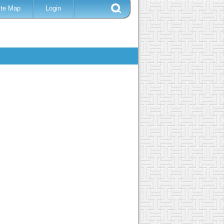
ite Map
Login