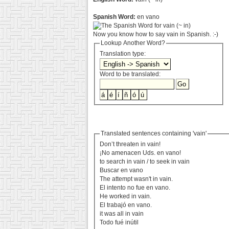
Spanish Word:
en vano
Now you know how to say vain in Spanish. :-)
Lookup Another Word?
Translation type:
Word to be translated:
Translated sentences containing 'vain'
Don’t threaten in vain!
¡No amenacen Uds. en vano!
to search in vain / to seek in vain
Buscar en vano
The attempt wasn't in vain.
El intento no fue en vano.
He worked in vain.
El trabajó en vano.
it was all in vain
Todo fué inútil