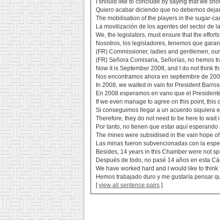
I should like to conclude by saying that we shou
Quiero acabar diciendo que no debemos dejar
The mobilisation of the players in the sugar-ca
La movilización de los agentes del sector de l
We, the legislators, must ensure that the efforts 
Nosotros, los legisladores, tenemos que garan
(FR) Commissioner, ladies and gentlemen, our 
(FR) Señora Comisaria, Señorías, no hemos t
Now it is September 2008, and I do not think th
Nos encontramos ahora en septiembre de 2008
In 2008, we waited in vain for President Barroso 
En 2008 esperamos en vano que el Presidente
If we even manage to agree on this point, this 
Si conseguimos llegar a un acuerdo siquiera e
Therefore, they do not need to be here to wait i
Por tanto, no tienen que estar aquí esperando 
The mines were subsidised in the vain hope of a
Las minas fueron subvencionadas con la esper
Besides, 14 years in this Chamber were not spe
Después de todo, no pasé 14 años en esta C
We have worked hard and I would like to think t
Hemos trabajado duro y me gustaría pensar qu
[
view all sentence pairs
]