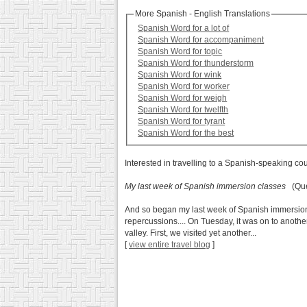
More Spanish - English Translations
Spanish Word for a lot of
Spanish Word for accompaniment
Spanish Word for topic
Spanish Word for thunderstorm
Spanish Word for wink
Spanish Word for worker
Spanish Word for weigh
Spanish Word for twelfth
Spanish Word for tyrant
Spanish Word for the best
Interested in travelling to a Spanish-speaking co
My last week of Spanish immersion classes
(Que
And so began my last week of Spanish immersion cl
repercussions.... On Tuesday, it was on to another 
valley. First, we visited yet another...
[
view entire travel blog
]