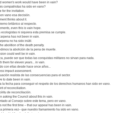
nd women's work would have been in vain?
mis compatriotas ha sido en vano?
 for the invitation.
en vano esa decisión.
ent thinks about it.
rno británico al respecto.
ements, even this is vain hope.
 ecologistas ni siquiera esta premisa se cumple.
 Carpena has not been in vain.
rpena no ha sido inútil.
the abolition of the death penalty.
dimos la abolición de la pena de muerte.
vasion could well be in vain.
ca, puede ser que todas las conquistas militares no sirvan para nada.
them for eleven years... in vain.
do con ellas desde hace once años...
iness impact assessment.
ación realista de las consecuencias para el sector.
ve to date been in vain.
a la fecha para conseguir el respeto de los derechos humanos han sido en vano.
rit of reconciliation.
ritu de reconciliación.
 asking the Council about this in vain.
ntado al Consejo sobre este tema, pero en vano.
 not the first time – that our appeal has been in vain.
la primera vez– que nuestro llamamiento ha sido en vano.