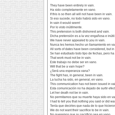
They have been entirely in vain.
Ha sido completamente en vano.
If this is so then all will not have been in vain.
Si eso sucede, no todo habrá sido en vano.
In vain it would seem!
Por lo visto inútilmente.
This pretension is both dishonest and vain.
Dicha pretensión es a la vez engañosa e inútil
We have never appealed to you in vain.
Nunca les hemos hecho un llamamiento en va
All sorts of dates have been considered, but in 
Se han estudiado todo tipo de fechas, pero ha
That work must not be in vain.
Este trabajo no debe ser en vano.
Will that be a vain hope?
¿Será una esperanza vana?
The fight has, in general, been in vain.
La lucha ha sido, en general, en vano.
This communication has not been issued in va
Esta comunicación no ha dejado de surtir efec
Let her death not be in vain.
No permitamos que su muerte haya sido en va
I had to tell you that nothing you said or did wa
Tenía que decirles que nada de lo que hicieron
We do not want their sacrifice to be in vain.
No queremos que su sacrificio sea en vano.