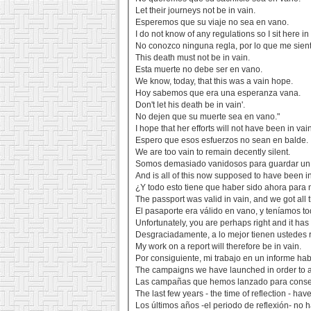
Let their journeys not be in vain.
Esperemos que su viaje no sea en vano.
I do not know of any regulations so I sit here in
No conozco ninguna regla, por lo que me sien
This death must not be in vain.
Esta muerte no debe ser en vano.
We know, today, that this was a vain hope.
Hoy sabemos que era una esperanza vana.
Don't let his death be in vain'.
No dejen que su muerte sea en vano."
I hope that her efforts will not have been in vai
Espero que esos esfuerzos no sean en balde.
We are too vain to remain decently silent.
Somos demasiado vanidosos para guardar un 
And is all of this now supposed to have been i
¿Y todo esto tiene que haber sido ahora para
The passport was valid in vain, and we got all
El pasaporte era válido en vano, y teníamos to
Unfortunately, you are perhaps right and it ha
Desgraciadamente, a lo mejor tienen ustedes 
My work on a report will therefore be in vain.
Por consiguiente, mi trabajo en un informe ha
The campaigns we have launched in order to ac
Las campañas que hemos lanzado para conseg
The last few years - the time of reflection - hav
Los últimos años -el periodo de reflexión- no