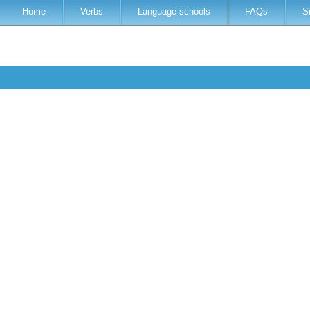
Home
Verbs
Language schools
FAQs
S