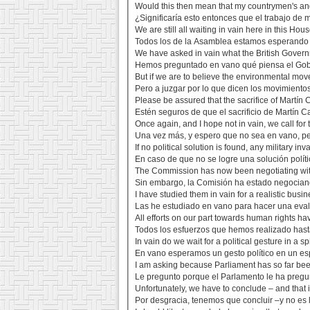
Would this then mean that my countrymen's a
¿Significaría esto entonces que el trabajo de 
We are still all waiting in vain here in this House
Todos los de la Asamblea estamos esperando 
We have asked in vain what the British Governm
Hemos preguntado en vano qué piensa el Gobie
But if we are to believe the environmental mov
Pero a juzgar por lo que dicen los movimientos
Please be assured that the sacrifice of Martín
Estén seguros de que el sacrificio de Martín Ca
Once again, and I hope not in vain, we call for 
Una vez más, y espero que no sea en vano, pe
If no political solution is found, any military in
En caso de que no se logre una solución políti
The Commission has now been negotiating with 
Sin embargo, la Comisión ha estado negocian
I have studied them in vain for a realistic bus
Las he estudiado en vano para hacer una evalu
All efforts on our part towards human rights ha
Todos los esfuerzos que hemos realizado hast
In vain do we wait for a political gesture in a spi
En vano esperamos un gesto político en un espí
I am asking because Parliament has so far been
Le pregunto porque el Parlamento le ha pregu
Unfortunately, we have to conclude – and that is
Por desgracia, tenemos que concluir –y no es 