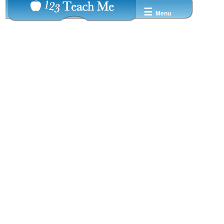
☰
Menu