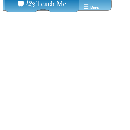
☰
Menu