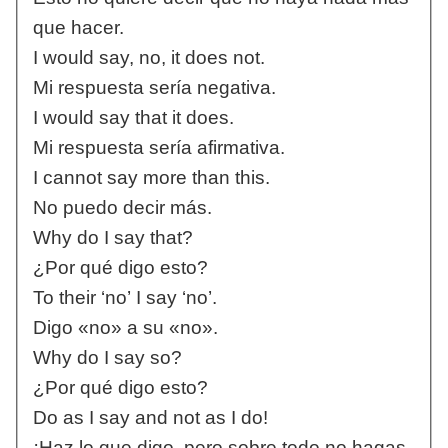
que hacer.
I would say, no, it does not.
Mi respuesta sería negativa.
I would say that it does.
Mi respuesta sería afirmativa.
I cannot say more than this.
No puedo decir más.
Why do I say that?
¿Por qué digo esto?
To their ‘no’ I say ‘no’.
Digo «no» a su «no».
Why do I say so?
¿Por qué digo esto?
Do as I say and not as I do!
¡Haz lo que digo, pero sobre todo no hagas