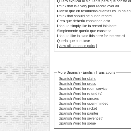
Quiero explicar lo siguiente para que conste e
I think that is a very poor record over all.
Pienso que en resumidas cuentas es un bala
I think that should be put on record.
Creo que debería constar en acta.
I should simply like to record this here.
Simplemente quería que constase.
I should like to state this here for the record.
Quería que constase.
[
view all sentence pairs
]
More Spanish - English Translations
Spanish Word for stairs
Spanish Word for press
Spanish Word for room service
Spanish Word for refund (v)
Spanish Word for pincers
Spanish Word for open-minded
Spanish Word for racket
Spanish Word for painter
Spanish Word for seventieth
Spanish Word for some