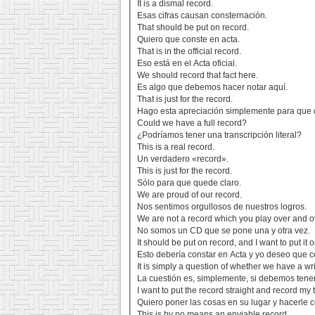
It is a dismal record.
Esas cifras causan consternación.
That should be put on record.
Quiero que conste en acta.
That is in the official record.
Eso está en el Acta oficial.
We should record that fact here.
Es algo que debemos hacer notar aquí.
That is just for the record.
Hago esta apreciación simplemente para que 
Could we have a full record?
¿Podríamos tener una transcripción literal?
This is a real record.
Un verdadero «record».
This is just for the record.
Sólo para que quede claro.
We are proud of our record.
Nos sentimos orgullosos de nuestros logros.
We are not a record which you play over and o
No somos un CD que se pone una y otra vez.
It should be put on record, and I want to put it 
Esto debería constar en Acta y yo deseo que c
It is simply a question of whether we have a wr
La cuestión es, simplemente, si debemos tener
I want to put the record straight and record my
Quiero poner las cosas en su lugar y hacerle 
This is by no means an enviable record.