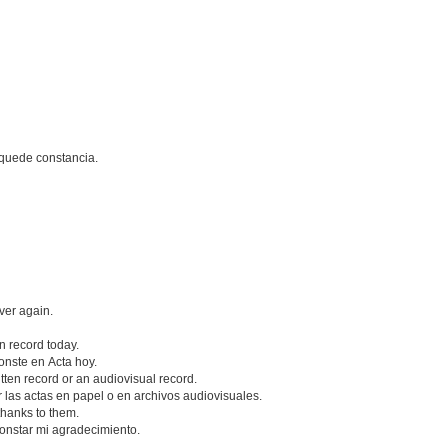
quede constancia.
ver again.
on record today.
onste en Acta hoy.
itten record or an audiovisual record.
 las actas en papel o en archivos audiovisuales.
 thanks to them.
constar mi agradecimiento.