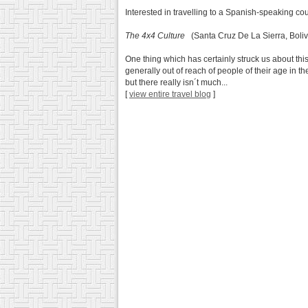
Interested in travelling to a Spanish-speaking co
The 4x4 Culture
(Santa Cruz De La Sierra, Boliv
One thing which has certainly struck us about this
generally out of reach of people of their age in 
but there really isn´t much...
[
view entire travel blog
]