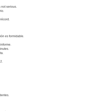
s not serious.
rio.
récord.
ión es formidable.
 informe.
inutes.
ta.
72.
dentes.