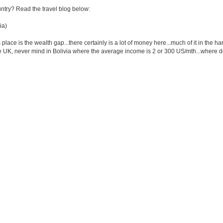
untry? Read the travel blog below:
ia)
 place is the wealth gap...there certainly is a lot of money here...much of it in the
the UK, never mind in Bolivia where the average income is 2 or 300 US/mth...where do