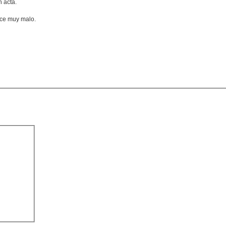
n acta.
nce muy malo.