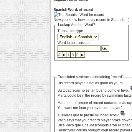
Spanish Word:
el récord
Now you know how to say record in Spanish. :-)
Lookup Another Word?
Translation type:
Word to be translated:
Translated sentences containing 'record'
His record player is not as good as yours.
Su tocadiscos no es tan bueno como el tuyo.
Marta could beat the record by swimming faster
Marta pudo romper el récord nadando más rá
You want me loan you my record player?
¿Quieres que te preste mi tocadiscos?
Paco says that your record player broke down 
Dice Paco que Uds. descompusieron el tocadis
Hasn't your cousin brought your record player 