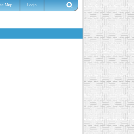
ite Map
Login