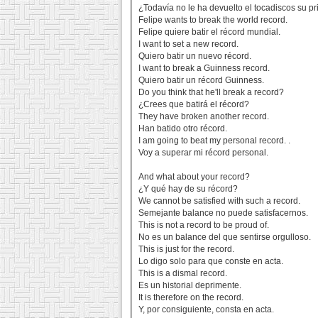
¿Todavía no le ha devuelto el tocadiscos su p
Felipe wants to break the world record.
Felipe quiere batir el récord mundial.
I want to set a new record.
Quiero batir un nuevo récord.
I want to break a Guinness record.
Quiero batir un récord Guinness.
Do you think that he'll break a record?
¿Crees que batirá el récord?
They have broken another record.
Han batido otro récord.
I am going to beat my personal record. .
Voy a superar mi récord personal.
And what about your record?
¿Y qué hay de su récord?
We cannot be satisfied with such a record.
Semejante balance no puede satisfacernos.
This is not a record to be proud of.
No es un balance del que sentirse orgulloso.
This is just for the record.
Lo digo solo para que conste en acta.
This is a dismal record.
Es un historial deprimente.
It is therefore on the record.
Y, por consiguiente, consta en acta.