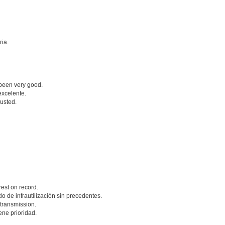
ria.
 been very good.
excelente.
justed.
est on record.
 de infrautilización sin precedentes.
 transmission.
ene prioridad.