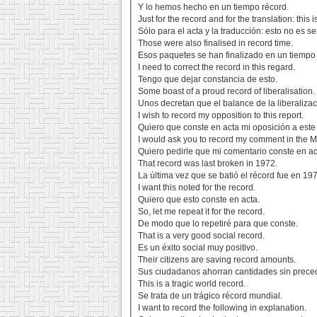
Y lo hemos hecho en un tiempo récord.
Just for the record and for the translation: this i
Sólo para el acta y la traducción: esto no es se
Those were also finalised in record time.
Esos paquetes se han finalizado en un tiempo 
I need to correct the record in this regard.
Tengo que dejar constancia de esto.
Some boast of a proud record of liberalisation.
Unos decretan que el balance de la liberalizac
I wish to record my opposition to this report.
Quiero que conste en acta mi oposición a este
I would ask you to record my comment in the M
Quiero pedirle que mi comentario conste en ac
That record was last broken in 1972.
La última vez que se batió el récord fue en 19
I want this noted for the record.
Quiero que esto conste en acta.
So, let me repeat it for the record.
De modo que lo repetiré para que conste.
That is a very good social record.
Es un éxito social muy positivo.
Their citizens are saving record amounts.
Sus ciudadanos ahorran cantidades sin prece
This is a tragic world record.
Se trata de un trágico récord mundial.
I want to record the following in explanation.