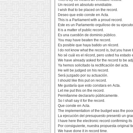
Un record en absoluto envidiable.
I wish that to be placed on the record.
Deseo que esto conste en Acta.
This is a Parliament with a proud record.
Este es un Parlamento orgulloso de su ejecuto
It is a matter of public record.
Es una cuestión de dominio público.
You may have beaten the record.
Es posible que haya batido un récord.
I do not know what the record is, but you have
No sé cuál es el récord, pero usted ha estado 
We have already asked for the record to be ad
Ya hemos solicitado la rectificación del acta.
He will be judged on his record.
Será juzgado por su actuación.
I should like this put on record.
Me gustaría que esto constara en Acta.
Let me put this on the record.
Permítanme declararlo públicamente.
So I shall say it for the record.
Que conste en Acta.
The implementation of the budget was the poor
La ejecución del presupuesto presentó un grado
I have here the electronic record confirming its
Por consiguiente, nuestra propuesta original ti
We have done it in record time.