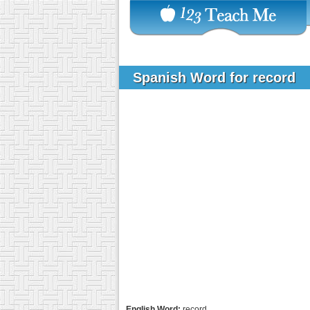
Spanish Word for record
English Word:
record