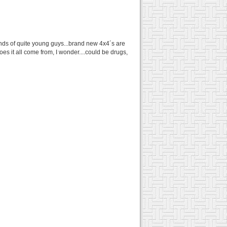
 hands of quite young guys...brand new 4x4´s are
es it all come from, I wonder....could be drugs,