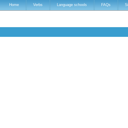
Home
Verbs
Language schools
FAQs
S