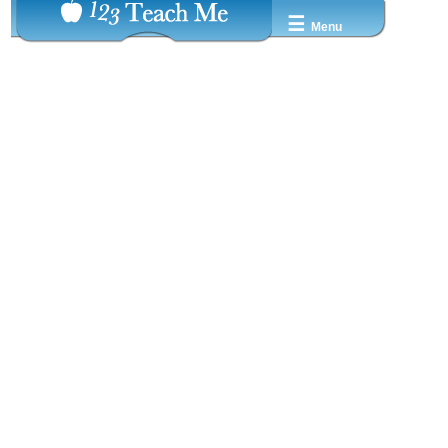
☰
Menu