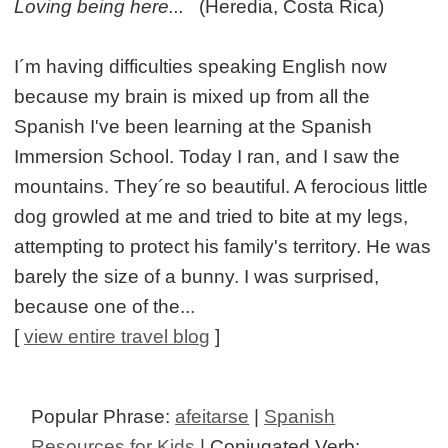
Loving being here...
(Heredia, Costa Rica)
I´m having difficulties speaking English now
because my brain is mixed up from all the
Spanish I've been learning at the Spanish
Immersion School. Today I ran, and I saw the
mountains. They´re so beautiful. A ferocious little
dog growled at me and tried to bite at my legs,
attempting to protect his family's territory. He was
barely the size of a bunny. I was surprised,
because one of the...
[
view entire travel blog
]
Popular Phrase:
afeitarse
|
Spanish
Resources for Kids
| Conjugated Verb: