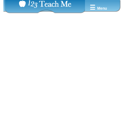
☰
Menu